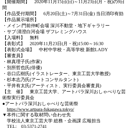
【開催期間】 2020年11月15日(日)～11月23日(月・祝)の9日
間
【作品受付期間】 6月20日(土)～7月31日(金) 当日消印有効
【作品展示場所】
・メイン:門前仲町会場 深川不動堂・地下ギャラリー
・サブ:清澄白河会場 ザフレミングハウス
【入場料】 無料
【表彰式】 2020年11月23日(月・祝)15:00～16:30
【表彰式会場】 中村中学校・高等学校 新館LADY
【審査員】
・林真理子氏(作家)
・別所哲也氏(俳優)
・谷口広樹氏(イラストレーター、東京工芸大学教授)
・杉本志乃氏(アートコンサルタント)
・平井有太氏(アーティスト、実行委員会審査員)
【主 催】 東京工芸大学、アートパラ深川おしゃべりな芸
術祭実行委員会
●アートパラ深川おしゃべりな芸術祭
https://www.artpara-fukagawa.tokyo/
▼本件に関する取材問い合わせ先
学校法人東京工芸大学 総務・企画課 広報担当
TEL: 03-5371-2741