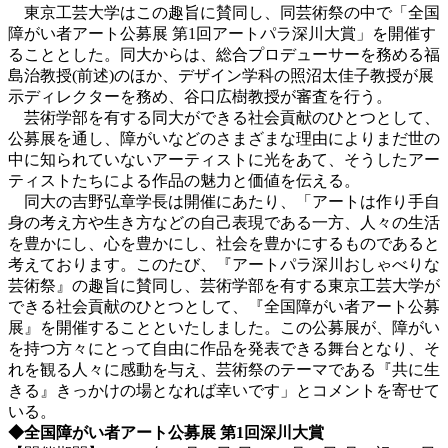
東京工芸大学はこの趣旨に賛同し、同芸術祭の中で「全国
障がい者アート公募展 第1回アートパラ深川大賞」を開催す
ることとした。同大からは、総合プロデューサーを務める福
島治教授(前述)のほか、デザイン学科の照沼太佳子教授が展
示ディレクターを務め、谷口広樹教授が審査を行う。
芸術学部を有する同大ができる社会貢献のひとつとして、
公募展を通し、障がいなどのさまざまな理由によりまだ世の
中に知られていないアーティストに光をあて、そうしたアー
ティストたちによる作品の魅力と価値を伝える。
同大の吉野弘章学長は開催にあたり、「アートは作り手自
身の考え方や生き方などの自己表現である一方、人々の生活
を豊かにし、心を豊かにし、社会を豊かにするものであると
考えております。このたび、『アートパラ深川おしゃべりな
芸術祭』の趣旨に賛同し、芸術学部を有する東京工芸大学が
できる社会貢献のひとつとして、『全国障がい者アート公募
展』を開催することといたしました。この公募展が、障がい
を持つ方々にとって自由に作品を発表できる舞台となり、そ
れを観る人々に感動を与え、芸術祭のテーマである『共に生
きる』きっかけの場となれば幸いです」とコメントを寄せて
いる。
◆全国障がい者アート公募展 第1回深川大賞