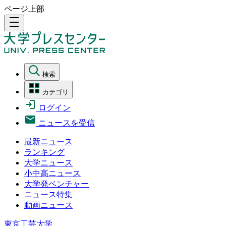
ページ上部
density_medium
検索
カテゴリ
ログイン
ニュースを受信
最新ニュース
ランキング
大学ニュース
小中高ニュース
大学発ベンチャー
ニュース特集
動画ニュース
東京工芸大学