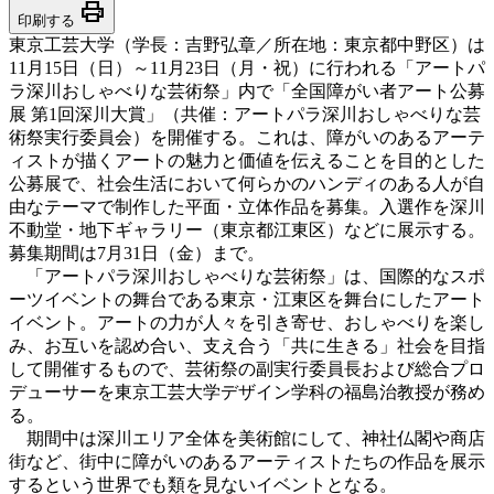
print
印刷する
東京工芸大学（学長：吉野弘章／所在地：東京都中野区）は
11月15日（日）～11月23日（月・祝）に行われる「アートパ
ラ深川おしゃべりな芸術祭」内で「全国障がい者アート公募
展 第1回深川大賞」（共催：アートパラ深川おしゃべりな芸
術祭実行委員会）を開催する。これは、障がいのあるアーテ
ィストが描くアートの魅力と価値を伝えることを目的とした
公募展で、社会生活において何らかのハンディのある人が自
由なテーマで制作した平面・立体作品を募集。入選作を深川
不動堂・地下ギャラリー（東京都江東区）などに展示する。
募集期間は7月31日（金）まで。
「アートパラ深川おしゃべりな芸術祭」は、国際的なスポ
ーツイベントの舞台である東京・江東区を舞台にしたアート
イベント。アートの力が人々を引き寄せ、おしゃべりを楽し
み、お互いを認め合い、支え合う「共に生きる」社会を目指
して開催するもので、芸術祭の副実行委員長および総合プロ
デューサーを東京工芸大学デザイン学科の福島治教授が務め
る。
期間中は深川エリア全体を美術館にして、神社仏閣や商店
街など、街中に障がいのあるアーティストたちの作品を展示
するという世界でも類を見ないイベントとなる。