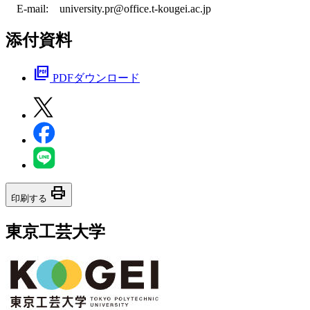
E-mail: university.pr@office.t-kougei.ac.jp
添付資料
picture_as_pdf
PDFダウンロード
print
印刷する
東京工芸大学