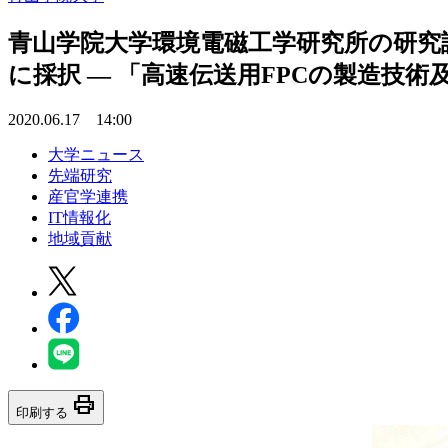
青山学院大学環境電磁工学研究所の研究
に採択 — 「高速伝送用FPCの製造技
2020.06.17 14:00
大学ニュース
先端研究
産官学連携
IT情報化
地域貢献
print
印刷する