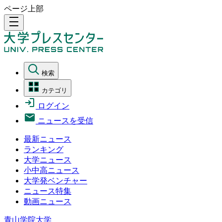
ページ上部
density_medium
検索
カテゴリ
ログイン
ニュースを受信
最新ニュース
ランキング
大学ニュース
小中高ニュース
大学発ベンチャー
ニュース特集
動画ニュース
青山学院大学