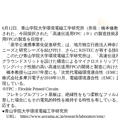
6月12日、青山学院大学環境電磁工学研究所（所長：橋本修
された。今回採択された「高速伝送用FPC（※）の製造技術
用FPCの製造を目指す。
「産学公連携事業化促進研究」は、地方独立行政法人神奈川
ニーズと研究シーズを結び付け、さらに KISTEC が有す
このたび青山学院大学環境電磁工学研究所は、「高速伝送用
グラウンドスリットを設けた構造によるマイクロストリップ
リングバック性能の高い高速伝送用FPCの開発と製造に向け
橋本教授らは2017年度にも「次世代電磁環境適合性（EM
株式会社多摩川電子が2018年11月、電磁環境適合性（E
現している。
※FPC：Flexible Printed Circuits
フレキシブルプリント基板は、絶縁性をもつ柔軟なフィルム
形した場合にもその電気的特性を維持する特性を有している
応する。
●青山学院大学環境電磁工学研究所
URL:
https://www.aoyama.ac.jp/research/laboratory/emc/