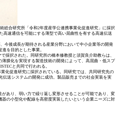
技術総合研究所「令和2年度産学公連携事業化促進研究」に採択
けた高速通信を可能にする薄型で高い屈曲性を有する高速伝送
が、今後成長が期待される産業分野において中小企業等の開発
化促進を目的とした事業。
マで採択された。同研究所の橋本修教授と須賀良介助教らは、
の薄膜化を実現する製造技術の開発によって、高屈曲・低スプ
STECと共同で行われる。
C事業化促進研究に採択されている。同研究では、共同研究先の
た光伝送システムの開発に成功。製品販売までの社会実装を実
性があり、弱い力で繰り返し変形させることが可能であり、変
機器の小型化や配線を高密度実装したいという企業ニーズに対