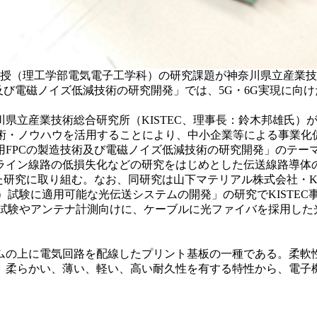
教授（理工学部電気電子工学科）の研究課題が神奈川県立産業
及び電磁ノイズ低減技術の研究開発」では、5G・6G実現に向
県立産業技術総合研究所（KISTEC、理事長：鈴木邦雄氏）
る技術・ノウハウを活用することにより、中小企業等による事業
FPCの製造技術及び電磁ノイズ低減技術の研究開発」のテー
ライン線路の低損失化などの研究をはじめとした伝送線路導体
た研究に取り組む。なお、同研究は山下マテリアル株式会社・KI
C）試験に適用可能な光伝送システムの開発」の研究でKISTE
MC）試験やアンテナ計測向けに、ケーブルに光ファイバを採用し
の上に電気回路を配線したプリント基板の一種である。柔軟
。柔らかい、薄い、軽い、高い耐久性を有する特性から、電子