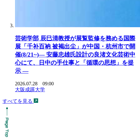
芸術学部 辰巳清教授が展覧監修を務める国際
展「千补百衲 被褐出尘」が中国・杭州市で開
催(8/21~)― 安藤忠雄氏設計の良渚文化芸術中
心にて、日中の手仕事と「循環の思想」を提
示 ―
2026.07.28 09:00
大阪成蹊大学
すべてを見る