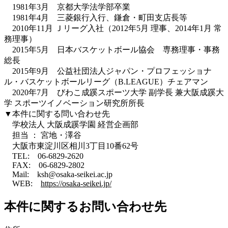
1981年3月 京都大学法学部卒業
1981年4月 三菱銀行入行、鎌倉・町田支店長等
2010年11月 Ｊリーグ入社（2012年5月 理事、2014年1月 常
務理事）
2015年5月 日本バスケットボール協会 専務理事・事務
総長
2015年9月 公益社団法人ジャパン・プロフェッショナ
ル・バスケットボールリーグ（B.LEAGUE）チェアマン
2020年7月 びわこ成蹊スポーツ大学 副学長 兼大阪成蹊大
学 スポーツイノベーション研究所所長
▼本件に関する問い合わせ先
学校法人 大阪成蹊学園 経営企画部
担当 ： 宮地・澤谷
大阪市東淀川区相川3丁目10番62号
TEL: 06-6829-2620
FAX: 06-6829-2802
Mail: ksh@osaka-seikei.ac.jp
WEB:
https://osaka-seikei.jp/
本件に関するお問い合わせ先