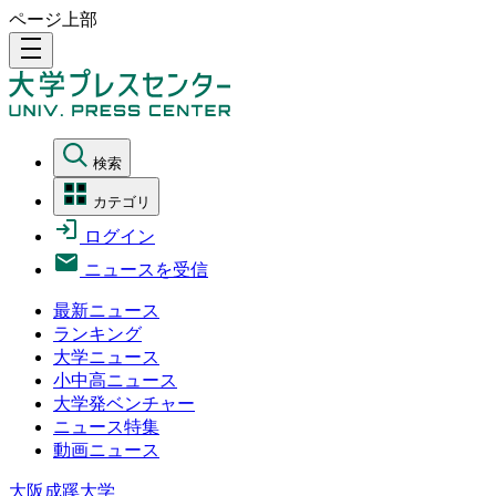
ページ上部
density_medium
検索
カテゴリ
ログイン
ニュースを受信
最新ニュース
ランキング
大学ニュース
小中高ニュース
大学発ベンチャー
ニュース特集
動画ニュース
大阪成蹊大学