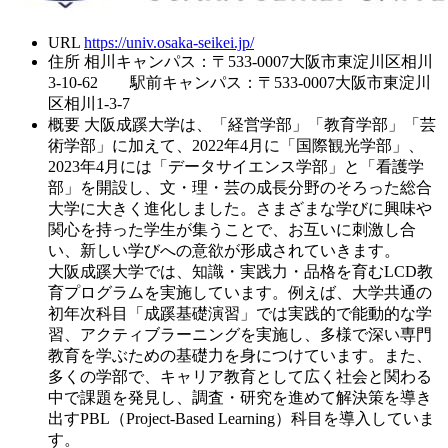
URL
https://univ.osaka-seikei.jp/
住所
相川キャンパス：〒533-0007大阪市東淀川区相川
3-10-62 駅前キャンパス：〒533-0007大阪市東淀川
区相川1-3-7
概要
大阪成蹊大学は、「経営学部」「教育学部」「芸
術学部」に加えて、2022年4月に「国際観光学部」、
2023年4月には「データサイエンス学部」と「看護学
部」を開設し、文・理・芸の成長分野のそろった総合
大学に大きく進化しました。さまざまな学びに興味や
関心を持った学生が集うことで、お互いに刺激し合
い、新しい学びへの意欲が形成されていきます。
大阪成蹊大学では、知識・実践力・品格を育むLCD教
育プログラムを実施しています。例えば、大学共通の
初年次科目「成蹊基礎演習」では実践的で能動的な学
習、アクティブラーニングを実施し、多様で深い専門
教育を学ぶための基礎力を身につけています。また、
多くの学部で、キャリア教育として広く社会と関わる
中で課題を発見し、調査・研究を進めて解決策を導き
出すPBL（Project-Based Learning）科目を導入していま
す。