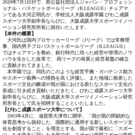
2020年7月1日付で、前公益社団法人ジャパン・プロフェッシ
ョナル・バスケットボールリーグ（B.LEAGUE）チェアマ
ンである大河正明氏が、学校法人大阪成蹊学園 びわこ成蹊
スポーツ大学副学長ならびに、大阪成蹊大学スポーツイノベ
ーション研究所所長に就任いたします。
【本件の概要】
大河氏は国内プロサッカーリーグ（Jリーグ）では常務理
事、国内男子プロバスケットボールリーグ（B.LEAGUE）
ではチェアマンを務め、銀行時代に培った経営や管理のノウ
ハウを生かした改革で、 両リーグの発展と経営基盤の確立
に貢献されてきました。
本学園では、同氏のこのような経営手腕・ガバナンス能力
やスポーツ振興への情熱を高く評価し、また地域に根差した
スポーツ文化の醸成や我が国における新たなスポーツ文化の
形成に引き続き貢献いただきたく、びわこ成蹊スポーツ大学
副学長ならびに、大阪成蹊大学スポーツイノベーション研究
所所長として氏を招聘することといたしました。
【びわこ成蹊スポーツ大学について】
2003年4月に、滋賀県大津市に開学。「我が国の閉鎖的な
体育思考から脱却した、国際的に通用する新しいスポーツ文
化を創造すること」を理念とする、我が国で最初に「スポー
ツ」を大学名に冠した大学です。スポーツ学部スポーツ学科