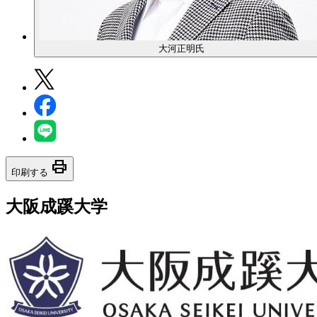
大河正明氏
print
印刷する
大阪成蹊大学