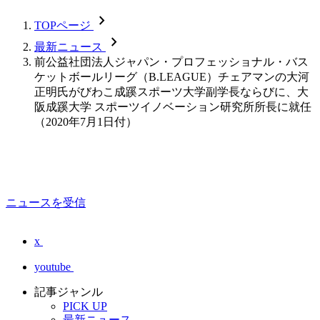
chevron_forward
TOPページ
chevron_forward
最新ニュース
前公益社団法人ジャパン・プロフェッショナル・バス
ケットボールリーグ（B.LEAGUE）チェアマンの大河
正明氏がびわこ成蹊スポーツ大学副学長ならびに、大
阪成蹊大学 スポーツイノベーション研究所所長に就任
（2020年7月1日付）
ニュースを受信
x
youtube
記事ジャンル
PICK UP
最新ニュース