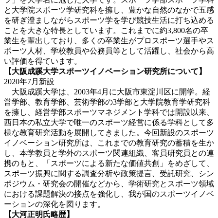
と大学院スポーツ学研究科を擁し、豊かな自然のなかで五感
を研ぎ澄ましながらスポーツ学を学び競技生活に打ち込める
ことを大きな特長としています。これまでに約3,800名の卒
業生を輩出しており、多くの卒業生がプロスポーツ選手やス
ポーツ人材、学校教員や公務員等として活躍し、社会から高
い評価を得ています。
【大阪成蹊大学スポーツイノベーション研究所について】
2020年7月新設
大阪成蹊大学は、2003年4月に大阪市東淀川区に開学。経
営学部、教育学部、芸術学部の3学部と大学院教育学研究科
を擁し、経営学部スポーツマネジメント学科では開設以来、
西日本の私立大学で唯一のスポーツ経営に係る学科として多
様な教育研究活動を展開してきました。今回新設のスポーツ
イノベーション研究所は、これまでの教育研究の蓄積を生か
し、本学教員と学外のスポーツ関連組織、客員研究員との連
携のもと、「スポーツによる新たな価値共創」をめざして、
スポーツ振興に関する調査分析や政策提言、受託研究、シン
ポジウム・研究会の開催などから、学術研究とスポーツ領域
における課題解決の接点を強化し、我が国のスポーツイノベ
ーションの深化を図ります。
【大河正明氏略歴】