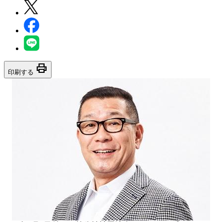
print
印刷する