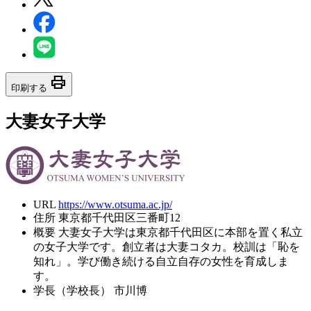
print
印刷する
大妻女子大学
URL
https://www.otsuma.ac.jp/
住所
東京都千代田区三番町12
概要
大妻女子大学は東京都千代田区に本部を置く私立
の女子大学です。創立者は大妻コタカ。校訓は「恥を
知れ」。学び働き続ける自立自存の女性を育成しま
す。
学長（学校長）
市川博