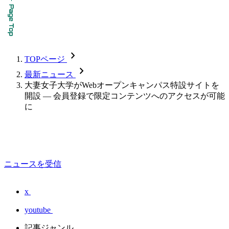
chevron_forward
TOPページ
chevron_forward
最新ニュース
大妻女子大学がWebオープンキャンパス特設サイトを
開設 — 会員登録で限定コンテンツへのアクセスが可能
に
ニュースを受信
x
youtube
記事ジャンル