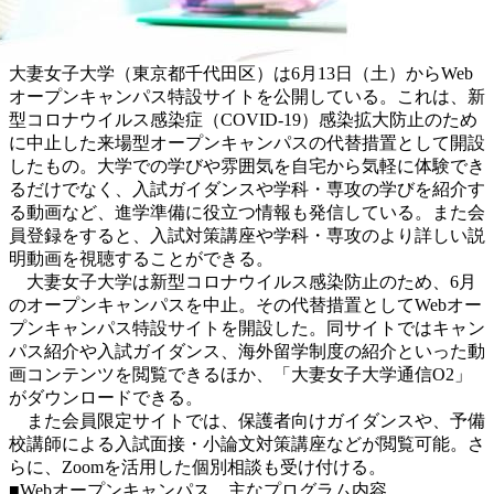
大妻女子大学（東京都千代田区）は6月13日（土）からWeb
オープンキャンパス特設サイトを公開している。これは、新
型コロナウイルス感染症（COVID-19）感染拡大防止のため
に中止した来場型オープンキャンパスの代替措置として開設
したもの。大学での学びや雰囲気を自宅から気軽に体験でき
るだけでなく、入試ガイダンスや学科・専攻の学びを紹介す
る動画など、進学準備に役立つ情報も発信している。また会
員登録をすると、入試対策講座や学科・専攻のより詳しい説
明動画を視聴することができる。
大妻女子大学は新型コロナウイルス感染防止のため、6月
のオープンキャンパスを中止。その代替措置としてWebオー
プンキャンパス特設サイトを開設した。同サイトではキャン
パス紹介や入試ガイダンス、海外留学制度の紹介といった動
画コンテンツを閲覧できるほか、「大妻女子大学通信O2」
がダウンロードできる。
また会員限定サイトでは、保護者向けガイダンスや、予備
校講師による入試面接・小論文対策講座などが閲覧可能。さ
らに、Zoomを活用した個別相談も受け付ける。
■Webオープンキャンパス 主なプログラム内容