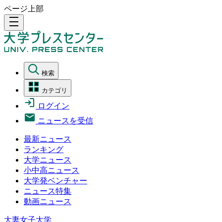
ページ上部
density_medium
検索
カテゴリ
ログイン
ニュースを受信
最新ニュース
ランキング
大学ニュース
小中高ニュース
大学発ベンチャー
ニュース特集
動画ニュース
大妻女子大学