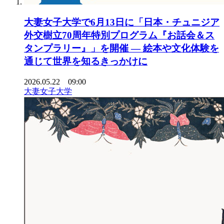
大妻女子大学で6月13日に「日本・チュニジア
外交樹立70周年特別プログラム『お話会＆ス
タンプラリー』」を開催 ― 絵本や文化体験を
通じて世界を知るきっかけに
2026.05.22 09:00
大妻女子大学