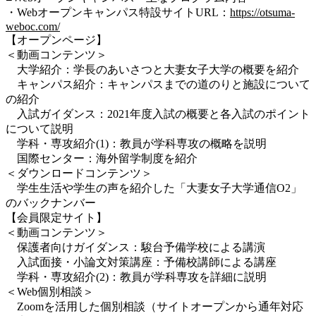
・Webオープンキャンパス特設サイトURL：
https://otsuma-
weboc.com/
【オープンページ】
＜動画コンテンツ＞
大学紹介：学長のあいさつと大妻女子大学の概要を紹介
キャンパス紹介：キャンパスまでの道のりと施設について
の紹介
入試ガイダンス：2021年度入試の概要と各入試のポイント
について説明
学科・専攻紹介(1)：教員が学科専攻の概略を説明
国際センター：海外留学制度を紹介
＜ダウンロードコンテンツ＞
学生生活や学生の声を紹介した「大妻女子大学通信O2」
のバックナンバー
【会員限定サイト】
＜動画コンテンツ＞
保護者向けガイダンス：駿台予備学校による講演
入試面接・小論文対策講座：予備校講師による講座
学科・専攻紹介(2)：教員が学科専攻を詳細に説明
＜Web個別相談＞
Zoomを活用した個別相談（サイトオープンから通年対応