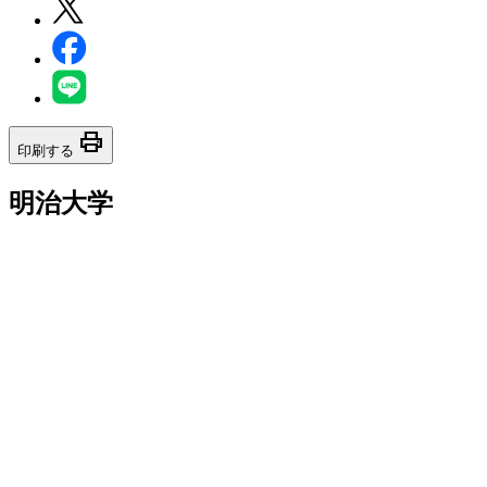
print
印刷する
明治大学