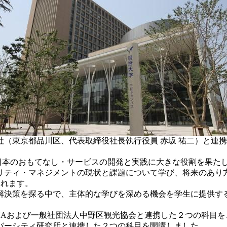
会社（東京都品川区、代表取締役社長執行役員 赤坂 祐二）と
、日本のおもてなし・サービスの開発と実践に大きな役割を果た
リティ・マネジメントの現状と課題について学び、将来のあり
されます。
決策を探る中で、主体的な学びを深める機会を学生に提供する
CHAおよび一般社団法人中野区観光協会と連携した２つの科目を
バーシティ研究所と連携した２つの科目を開講しました。