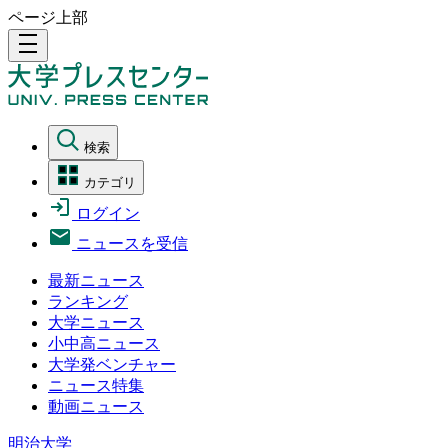
ページ上部
density_medium
検索
カテゴリ
ログイン
ニュースを受信
最新ニュース
ランキング
大学ニュース
小中高ニュース
大学発ベンチャー
ニュース特集
動画ニュース
明治大学