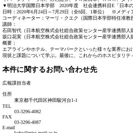
▼明治大学国際日本学部 2020年度 社会連携科目E「日本
日時：2020年6月24日～7月29日（全6回、1単位） ※メ
コーディネーター：マーリ・クエク（国際日本学部特任准教
講師：
石田智代（日本航空株式会社総合政策センター産学連携部人
坂口花実（日本航空株式会社総合政策センター産学連携部人
概要：
エアラインやホテル、テーマパークといった様々な業界にお
現状と課題について学ぶ。最後に、これからのホスピタリテ
本件に関するお問い合わせ先
広報課担当者
住所
東京都千代田区神田駿河台1-1
TEL
03-3296-4082
FAX
03-3296-4087
E-mail
koho@mics.meiji.ac.jp