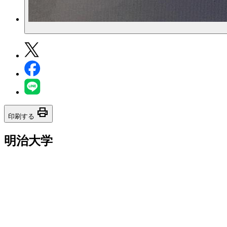
print
印刷する
明治大学