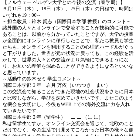
【ノルウェー ベルゲン大学との今後の交流（春学期）】
６月11日（木）、18日（木）、25日（木）の日程で、時間は
いずれも19：00～
～担当教員：鈴木 賢志（国際日本学部 教授）のコメント～
諸外国の人々とオンラインで交流することが技術的に可能で
あることは、以前から分かっていたことですが、大学の授業
が全面的にオンラインに移行したことで、私たち教員も学生
たちも、オンラインを利用することの心理的ハードルがぐっ
と下がりました。世界が元の状況に戻っても、この経験を活
かして、世界の人々との交流がより気軽にできるようにな
り、お互いの理解を深めることができるようになるといいな
と思っています。
～活動中の鈴木ゼミ 学生コメント～
国際日本学部３年 岩月 万依（いわつき まい）
この交流会で知ることができた現地の社会状況をさらに日本
と比較しながら、学びを深めていきたいです。またこのよう
な機会を大切にし、今後もWEB上での海外交流に力を入れ
ていきたいです。
国際日本学部３年（留学生） ニ ニ （に に）
私は留学生ですが、オンライン交流会を通じて、北欧のこと
だけでなく、今の生活では見えてこなかった日本の様々な側