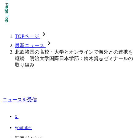
chevron_forward
TOPページ
chevron_forward
最新ニュース
北欧諸国の高校・大学とオンラインで海外との連携を
継続 明治大学国際日本学部：鈴木賢志ゼミナールの
取り組み
ニュースを受信
x
youtube