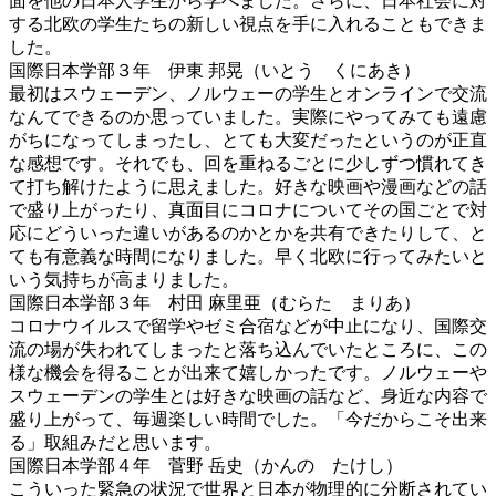
面を他の日本人学生から学べました。さらに、日本社会に対
する北欧の学生たちの新しい視点を手に入れることもできま
した。
国際日本学部３年 伊東 邦晃（いとう くにあき）
最初はスウェーデン、ノルウェーの学生とオンラインで交流
なんてできるのか思っていました。実際にやってみても遠慮
がちになってしまったし、とても大変だったというのが正直
な感想です。それでも、回を重ねるごとに少しずつ慣れてき
て打ち解けたように思えました。好きな映画や漫画などの話
で盛り上がったり、真面目にコロナについてその国ごとで対
応にどういった違いがあるのかとかを共有できたりして、と
ても有意義な時間になりました。早く北欧に行ってみたいと
いう気持ちが高まりました。
国際日本学部３年 村田 麻里亜（むらた まりあ）
コロナウイルスで留学やゼミ合宿などが中止になり、国際交
流の場が失われてしまったと落ち込んでいたところに、この
様な機会を得ることが出来て嬉しかったです。ノルウェーや
スウェーデンの学生とは好きな映画の話など、身近な内容で
盛り上がって、毎週楽しい時間でした。「今だからこそ出来
る」取組みだと思います。
国際日本学部４年 菅野 岳史（かんの たけし）
こういった緊急の状況で世界と日本が物理的に分断されてい