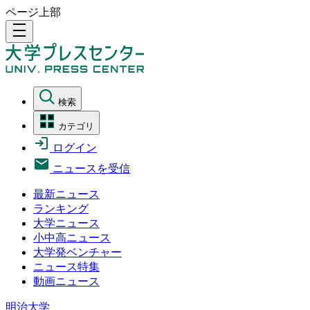
ページ上部
density_medium
検索
カテゴリ
ログイン
ニュースを受信
最新ニュース
ランキング
大学ニュース
小中高ニュース
大学発ベンチャー
ニュース特集
動画ニュース
明治大学