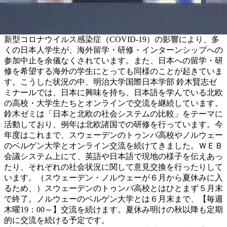
新型コロナウイルス感染症（COVID-19）の影響により、多
くの日本人学生が、海外留学・研修・インターンシップへの
参加中止を余儀なくされています。また、日本への留学・研
修を希望する海外の学生にとっても同様のことが起きていま
す。こうした状況の中、明治大学国際日本学部 鈴木賢志ゼ
ミナールでは、日本に興味を持ち、日本語を学んでいる北欧
の高校・大学生たちとオンラインで交流を継続しています。
鈴木ゼミは「日本と北欧の社会システムの比較」をテーマに
活動しており、例年は北欧諸国での研修を行っています。今
年度はこれまで、スウェーデンのトゥンバ高校やノルウェー
のベルゲン大学とオンライン交流を続けてきました。ＷＥＢ
会議システム上にて、英語や日本語で現地の様子を伝えあっ
たり、それぞれの社会状況に関して意見交換を行ったりして
います。（スウェーデン・ノルウェーが６月から夏休みに入
るため、）スウェーデンのトゥンバ高校とはひとまず５月末
で終了。ノルウェーのベルゲン大学とは６月末まで、【毎週
木曜19：00～】交流を続けます。夏休み明けの秋以降も定期
的に交流を続ける予定です。