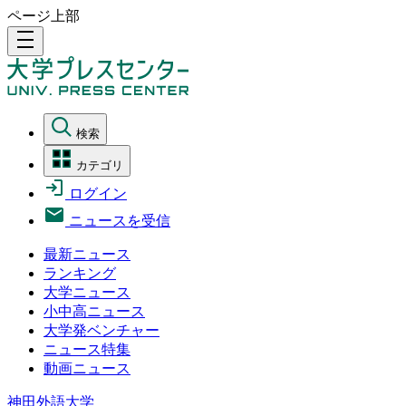
ページ上部
density_medium
検索
カテゴリ
ログイン
ニュースを受信
最新ニュース
ランキング
大学ニュース
小中高ニュース
大学発ベンチャー
ニュース特集
動画ニュース
神田外語大学