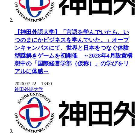
【神田外語大学】「言語を学んでいたら、い
つのまにかビジネスを学んでいた。」オープ
ンキャンパスにて、世界と日本をつなぐ体験
型謎解きゲームを初開催 ～2028年4月設置構
想中の「国際経営学部（仮称）」の学びをリ
アルに体感～
2026.07.22 13:00
神田外語大学