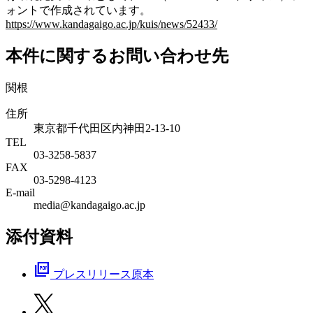
ォントで作成されています。
https://www.kandagaigo.ac.jp/kuis/news/52433/
本件に関するお問い合わせ先
関根
住所
東京都千代田区内神田2-13-10
TEL
03-3258-5837
FAX
03-5298-4123
E-mail
media@kandagaigo.ac.jp
添付資料
picture_as_pdf
プレスリリース原本