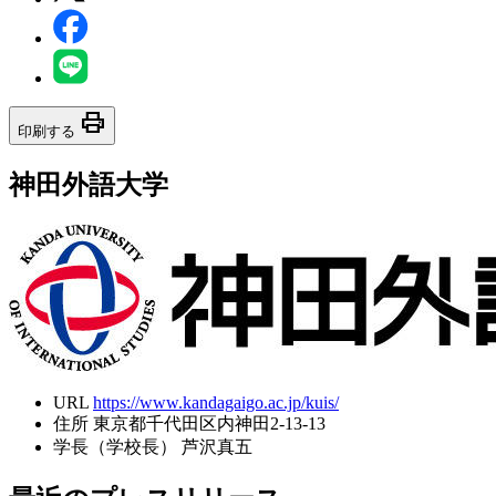
print
印刷する
神田外語大学
URL
https://www.kandagaigo.ac.jp/kuis/
住所
東京都千代田区内神田2-13-13
学長（学校長）
芦沢真五