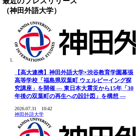
最近のプレスリリース
（神田外語大学）
【高大連携】神田外語大学×渋谷教育学園幕張
高等学校「福島県双葉町 ウェルビーイング探
究講座」を開催 ― 東日本大震災から15年「30
年後の双葉町の再生への設計図」を構想 ―
2026.07.31 10:42
神田外語大学