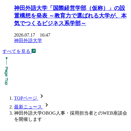
神田外語大学「国際経営学部（仮称）」の設
置構想を発表 ～教育力で選ばれる大学が、本
気でつくるビジネス系学部～
2026.07.17 16:47
神田外語大学
すべてを見る
chevron_forward
TOPページ
chevron_forward
最新ニュース
神田外語大学OBOG人事・採用担当者とのWEB座談会
を開催します