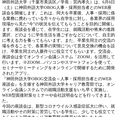
神田外語大学（千葉市美浜区／学長：宮内孝久）は、6月6日
（土）に神田外語大学OBOG人事・採用担当者とのWEB座
談会を開催します。これは、同大を卒業後、人事・採用に係
る業務に携わっている方々から在学生に対し、各業界の採用
現場から見た“今”の状況を伝えてもらうことを目的に開催し
ます。座談会を通じて、在学生には、就職活動や将来の進路
選択、どのように学生生活を過ごすかなどについて、自主的
に考える力を養ってもらいます。また、卒業生同士の交流の
場を作ることで、各業界の実情について意見交換の機会を設
け、卒業生同士の人脈作りに役立ててもらいます。交流会、
座談会は全てオンライン会議システム「ZOOM」を活用して
行います。※ZOOM…パソコンやスマートフォンを使って、
セミナーやミーティングをオンラインで開催するために開発
されたアプリ。
『神田外語大学OBOG交流会～人事・採用担当者とのWEB
座談会』を主催する神田外語大学キャリア教育部では、オン
ライン会議システムでの就職活動支援をいち早く実施し、
WEB型面接対策セミナーや会社説明会などを行ってきまし
た。
今回の座談会は、新型コロナウイルス感染症拡大に伴い、就
職活動やその対策に苦労している学生に、少しでも役立てて