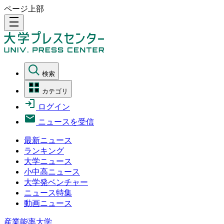
ページ上部
density_medium
検索
カテゴリ
ログイン
ニュースを受信
最新ニュース
ランキング
大学ニュース
小中高ニュース
大学発ベンチャー
ニュース特集
動画ニュース
産業能率大学