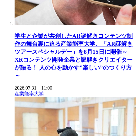
学生と企業が共創したAR謎解きコンテンツ制
作の舞台裏に迫る産業能率大学、「AR謎解き
ツアースペシャルデー」を8月15日に開催～
XRコンテンツ開発企業と謎解きクリエイター
が語る！ 人の心を動かす”楽しい”のつくり方
～
2026.07.31 11:00
産業能率大学