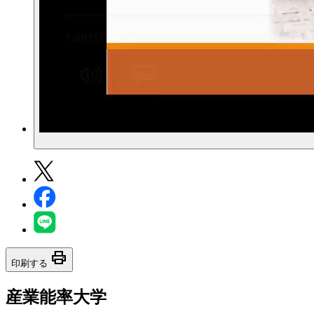
print
印刷する
産業能率大学