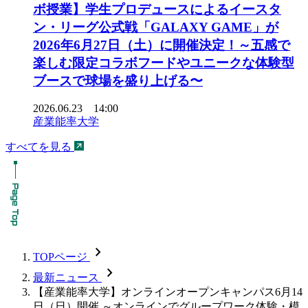
ボ授業】学生プロデュースによるイースタ
ン・リーグ公式戦「GALAXY GAME」が
2026年6月27日（土）に開催決定！～五感で
楽しむ限定コラボフードやユニークな体験型
ブースで球場を盛り上げる〜
2026.06.23 14:00
産業能率大学
すべてを見る
chevron_forward
TOPページ
chevron_forward
最新ニュース
【産業能率大学】オンラインオープンキャンパス6月14
日（日）開催 ～オンラインでグループワーク体験・模