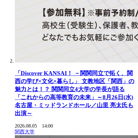
「Discover KANSAI！ －関関同立で拓く、関
西の学び×文化×暮らし」 文教地区「関西」の
魅力とは！？ 関関同立4大学の学長が語る
「これからの高等教育の未来」～8月26日(水)
名古屋・ミッドランドホール／山里 亮太氏も
出演～
2026.08.05 14:00
関西大学