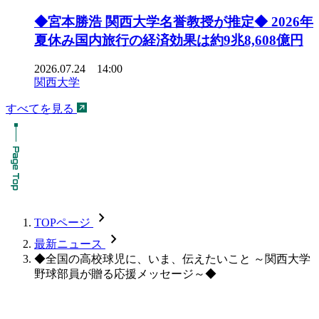
◆宮本勝浩 関西大学名誉教授が推定◆ 2026年
夏休み国内旅行の経済効果は約9兆8,608億円
2026.07.24 14:00
関西大学
すべてを見る
chevron_forward
TOPページ
chevron_forward
最新ニュース
◆全国の高校球児に、いま、伝えたいこと ～関西大学
野球部員が贈る応援メッセージ～◆