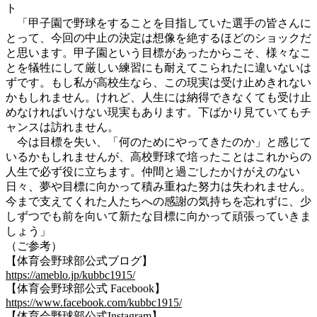
ト
「甲子園で野球をすることを目指していた選手の皆さんに
とって、今回の中止の決定は想像を絶するほどのショックだ
と思います。甲子園という目標があったからこそ、様々なこ
とを犠牲にして厳しい練習にも耐えてこられたに違いないは
ずです。もし私が高校生なら、この現実は受け止めきれない
かもしれません。けれど、人生には納得できなくても受け止
めなければいけない現実もあります。下ばかり見ていてもチ
ャンスは訪れません。
今は目標を失い、「何のためにやってきたのか」と感じて
いるかもしれませんが、高校野球で培ったことはこれからの
人生で必ず役に立ちます。仲間と過ごしたかけがえのない
日々、夢や目標に向かって積み重ねた努力は失われません。
今まで支えてくれた人たちへの感謝の気持ちを忘れずに、少
しずつでも前を向いて新たな目標に向かって頑張っていきま
しょう」
（ご参考）
【体育会野球部公式ブログ】
https://ameblo.jp/kubbc1915/
【体育会野球部公式 Facebook】
https://www.facebook.com/kubbc1915/
【体育会野球部公式Instagram】