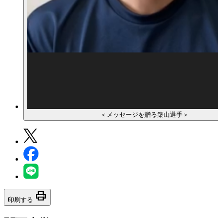
＜メッセージを贈る築山選手＞
print
印刷する