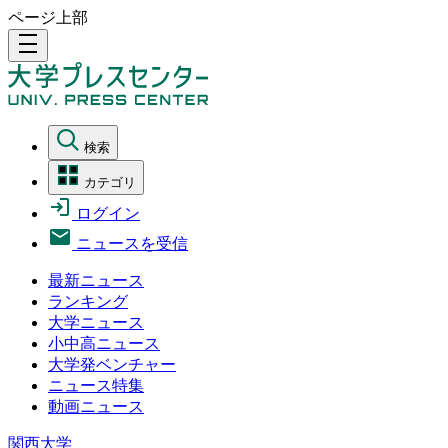
ページ上部
density_medium
検索
カテゴリ
ログイン
ニュースを受信
最新ニュース
ランキング
大学ニュース
小中高ニュース
大学発ベンチャー
ニュース特集
動画ニュース
関西大学