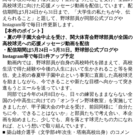
高校球児に向けた応援メッセージ動画を配信しています。配
信期間は5月24日から31日まで。「大学生の私たちが今、伝
えられること」と題して、野球部員が同部公式ブログや
Instagram等で毎日1件更新します。
【本件のポイント】
・夏の甲子園大会中止を受け、関大体育会野球部員が全国の
高校球児への応援メッセージ動画を配信
・配信期間は5月24日～5月31日。野球部公式ブログや
Instagram等で毎日1件アップ予定
動画内では、野球部員が自身の高校時代を踏まえて、高校
生活で得た経験や今後の人生において生かされること等を発
信。史上初の春夏甲子園中止という事実に直面した高校球児
を励ましながら、今できることや新たな目標へ向かって突き
進もうとエールを送っています。
同部では今年の4月8日から、日々の練習もままならない全
国の小中高生に向けての「オンライン野球教室」を実施して
きましたが、甲子園大会の中止を受け、前回同様に「自分た
ちに今、できることはないか」と部員たちで考え合い、本企
画を始めました。少しでも、肩を落とす球児たちの力になれ
れば、という想いで取り組んでいます。
■ 築山雄介選手（文学部4年次生・塔南高校出身）のコメン