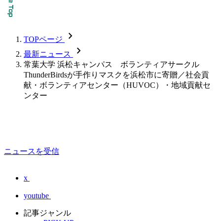
chevron_forward
TOPページ
chevron_forward
最新ニュース
常葉大学 浜松キャンパス ボランティアサークル
ThunderBirdsが手作りマスクを浜松市に寄贈／社会貢
献・ボランティアセンター（HUVOC）・地域貢献セ
ンター
ニュースを受信
x
youtube
記事ジャンル