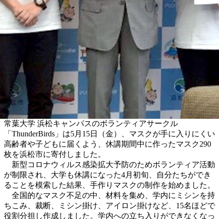
常葉大学 浜松キャンパスのボランティアサークル
「ThunderBirds」は5月15日（金）、マスクが手に入りにくい
高齢者や子どもに届くよう、休講期間中に作ったマスク290
枚を浜松市に寄付しました。
新型コロナウィルス感染拡大予防のためボランティア活動
が制限され、大学も休講になった4月初旬、自分たちができ
ることを模索した結果、手作りマスクの制作を始めました。
全国的なマスク不足の中、材料を集め、学内にミシンを持
ちこみ、裁断、ミシン掛け、アイロン掛けなど、15名ほどで
役割分担し作成しました。学内への立ち入りができなくなっ