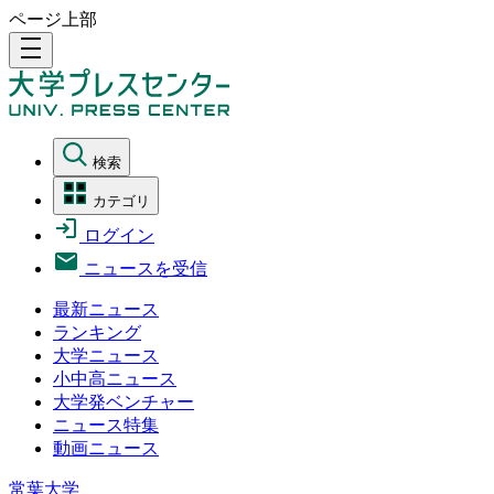
ページ上部
density_medium
検索
カテゴリ
ログイン
ニュースを受信
最新ニュース
ランキング
大学ニュース
小中高ニュース
大学発ベンチャー
ニュース特集
動画ニュース
常葉大学