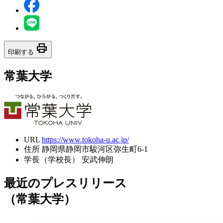
print
印刷する
常葉大学
URL
https://www.tokoha-u.ac.jp/
住所
静岡県静岡市駿河区弥生町6-1
学長（学校長）
安武伸朗
最近のプレスリリース
（常葉大学）