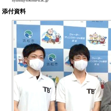
nyushi@tokoha-u.ac.jp
添付資料