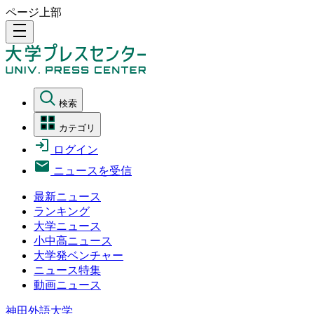
ページ上部
density_medium
検索
カテゴリ
ログイン
ニュースを受信
最新ニュース
ランキング
大学ニュース
小中高ニュース
大学発ベンチャー
ニュース特集
動画ニュース
神田外語大学