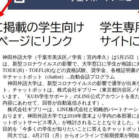
神田外語大学（千葉市美浜区／学長：宮内孝久）は5月25日（
は、新型コロナウイルスの影響で、大学窓口に学生が相談に
TOEIC(R)・TOEFL(R)などの資格試験、奨学金、各
※チャットボット（chatbot）...自動会話プログラム
神田外語大学は、新型コロナウイルスの影響で通学が出来なく
ト」チャットボットは、株式会社ギブリー（東京都渋谷区／代表取
います。「KUIS学生サポート」のLINE公式アカウントを
内容にあわせて、回答が自動返信されます）。
株式会社ギブリーは、LINE株式会社と戦略的パートナーシップ契
おります。神田外語大学では2018年度末より学内の各部署
ットボットサービス導入」が検討されることとなりました。
目的を「今多くの学生が知りたいことに答えるチャットボッ
同大では、4月27日（月）からオンラインで前期授業が開