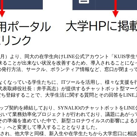
月）より、同大の在学生向けLINE公式アカウント「KUIS
来ることが出来ない状況を改善するため、導入されることにな
種証明書の発行方法、サークル、ボランティア情報など、窓口が閉まっ
なっている学生たちに、ITツールを活用し、様々な支援を行
締役社長：井手高志）が提供するチャットボット型マーケティング
友だち登録することで、大学生活に関する質問とその回答をLI
約を締結しており、SYNALIOのチャットボットをLINE公式ア
において業務効率化プロジェクトが行われており、議題にあが
その準備を進めていた中で、新型コロナウイルスの影響による
ト」へと変更して導入することとなりました。
始され、他大学と同様、新入生や在学生たちから大学窓口に相