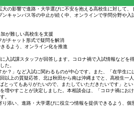
大の影響で進路・大学選びに不安を抱える高校生に対して、ト
オープンキャンパス等の中止が続く中、オンラインで学問分野や
参加が難しい高校生を支援
ッフがチャット形式で疑問を解消
できるよう、オンライン化を推進
質問に入試課スタッフが回答します。コロナ禍で入試情報などを
ました。
か？」など入試に関わるものが中心です。また、「在学生に
50回以上の質疑応答、北は秋田から南は沖縄までと、高校生一
ればとってもありがたいので、またしていただきたいです」と
と回数を増やすことが決定しました。本相談会は、「コロナ禍に
ます。
り添い、進路・大学選びに役立つ情報を提供できるよう、個