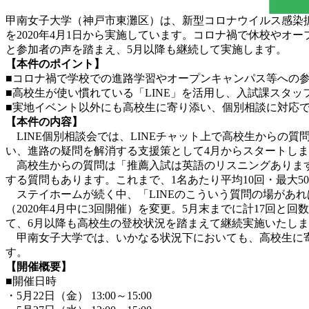
甲南女子大学（神戸市東灘区）は、新型コロナウイルス感染拡
を2020年4月1日から実施しています。コロナ禍で休校や
と参加者の声を踏まえ、5月以降も継続して実施します。
【本件のポイント】
■コロナ禍で学校での進路学習やオープンキャンパス等への
■高校生が使い慣れている「LINE」を活用し、入試課スタ
■実地イベント以外にも高校生に寄り添い、個別相談に対応
【本件の内容】
LINE個別相談会では、LINEチャット上で高校生からの
い、進路の疑問を解消する支援策として4月からスタートし
高校生からの質問は「推薦入試は英語のリスニングあります
する質問もあります。これまで、1名あたり平均10回・最大
ステイホームが続く中、「LINEのこういう質問の場があ
（2020年4月中に3回開催）を変更。5月末までに計17回
て、6月以降も高校生の登校状況を踏まえて継続実施いたし
甲南女子大学では、いかなる状況下においても、高校生に寄
す。
【開催概要】
■開催日時
・5月22日（金） 13:00～15:00