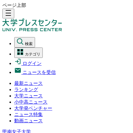
ページ上部
density_medium
検索
カテゴリ
ログイン
ニュースを受信
最新ニュース
ランキング
大学ニュース
小中高ニュース
大学発ベンチャー
ニュース特集
動画ニュース
甲南女子大学