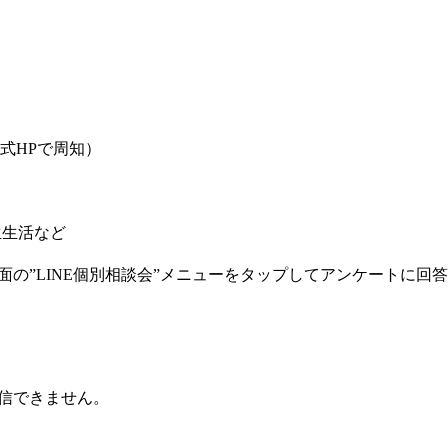
式HPで周知）
生生活など
の”LINE個別相談会”メニューをタップしてアンケートに回
返信できません。