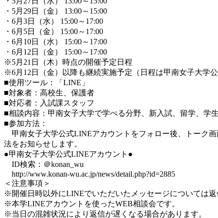
・5月27日（水） 13:00～15:00
・5月29日（金） 13:00～15:00
・6月3日（水） 15:00～17:00
・6月5日（金） 15:00～17:00
・6月10日（水） 15:00～17:00
・6月12日（金） 15:00～17:00
※5月21日（木）時点の開催予定日程
※6月12日（金）以降も継続実施予定（日程は甲南女子大学公
■使用ツール：「LINE」
■対象者：高校生、保護者
■対応者：入試課スタッフ
■相談内容：甲南女子大学で学べる分野、新入試、留学、学
■参加方法：
甲南女子大学公式LINEアカウントをフォロー後、トーク画面
法をお知らせします。
●甲南女子大学公式LINEアカウント●
ID検索：＠konan_wu
http://www.konan-wu.ac.jp/news/detail.php?id=2885
＜注意事項＞
※開催日時以外にLINEでいただいたメッセージについては
※本学LINEアカウントを使ったWEB相談会です。
※当日の混雑状況により返信が遅くなる場合があります。