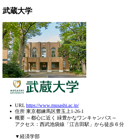
武蔵大学
URL
https://www.musashi.ac.jp/
住所
東京都練馬区豊玉上1-26-1
概要
～都心に近く 緑豊かなワンキャンパス～
アクセス：西武池袋線「江古田駅」から徒歩６分
▼経済学部