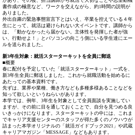
があり、その後、担当講師から就活で大切なことや志望動機
書作成の極意など、ワークを交えながら、約1時間の説明が
ありました。
外出自粛の緊急事態宣言下とはいえ、卒業を控えている４年
生にとって、就活は避けられない大イベントです。講師から
は、「動かなかったら届かない。主体性を発揮した者が強
い、行動せよ！」とパソコンの向こう側にいる学生達にエー
ルを送られました。
新3年生対象：就活スターターキットを全員に郵送
■概要
春に配付を予定していた「就活スターターキット」一式を、
新3年生全員に郵送しました。これから就職活動を始めるに
あたっての基本資料です。
先ずは、業界や業種、働き方なども多種多様あることなどを
知って欲しいというねらいがあります。
本学では、例年、3年生を対象として全員面談を実施してい
ますが、その前に目を通しておくことで、自分を見つめる良
いきっかけになります。スターターキットの中には、これま
でキャリア支援センターのスタッフが得た多くのノウハウが
詰まった本学オリジナルの「就活ガイドブック2021」や武蔵
キャリアマガジン「MESSAGE」などもあります。