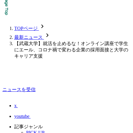
chevron_forward
TOPページ
chevron_forward
最新ニュース
【武蔵大学】就活を止めるな！オンライン講座で学生
にエール、コロナ禍で変わる企業の採用面接と大学の
キャリア支援
ニュースを受信
x
youtube
記事ジャンル
PICK UP