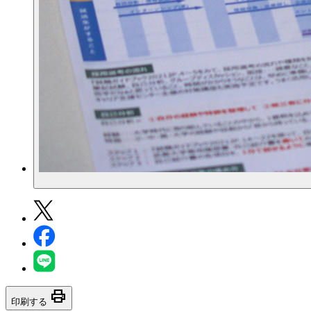
print
印刷する