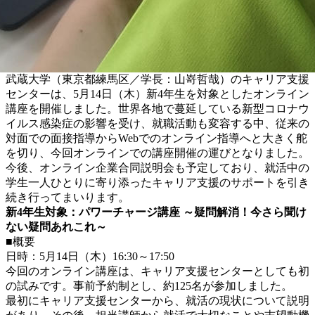
武蔵大学（東京都練馬区／学長：山嵜哲哉）のキャリア支援
センターは、5月14日（木）新4年生を対象としたオンライン
講座を開催しました。世界各地で蔓延している新型コロナウ
イルス感染症の影響を受け、就職活動も変容する中、従来の
対面での面接指導からWebでのオンライン指導へと大きく舵
を切り、今回オンラインでの講座開催の運びとなりました。
今後、オンライン企業合同説明会も予定しており、就活中の
学生一人ひとりに寄り添ったキャリア支援のサポートを引き
続き行ってまいります。
新4年生対象：パワーチャージ講座 ～疑問解消！今さら聞け
ない疑問あれこれ～
■概要
日時：5月14日（木）16:30～17:50
今回のオンライン講座は、キャリア支援センターとしても初
の試みです。事前予約制とし、約125名が参加しました。
最初にキャリア支援センターから、就活の現状について説明