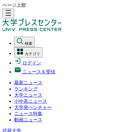
ページ上部
density_medium
検索
カテゴリ
ログイン
ニュースを受信
最新ニュース
ランキング
大学ニュース
小中高ニュース
大学発ベンチャー
ニュース特集
動画ニュース
武蔵大学