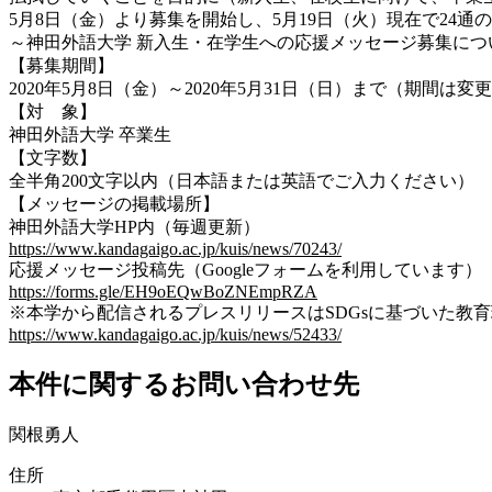
5月8日（金）より募集を開始し、5月19日（火）現在で2
～神田外語大学 新入生・在学生への応援メッセージ募集につ
【募集期間】
2020年5月8日（金）～2020年5月31日（日）まで（期間は
【対 象】
神田外語大学 卒業生
【文字数】
全半角200文字以内（日本語または英語でご入力ください）
【メッセージの掲載場所】
神田外語大学HP内（毎週更新）
https://www.kandagaigo.ac.jp/kuis/news/70243/
応援メッセージ投稿先（Googleフォームを利用しています）
https://forms.gle/EH9oEQwBoZNEmpRZA
※本学から配信されるプレスリリースはSDGsに基づいた教
https://www.kandagaigo.ac.jp/kuis/news/52433/
本件に関するお問い合わせ先
関根勇人
住所