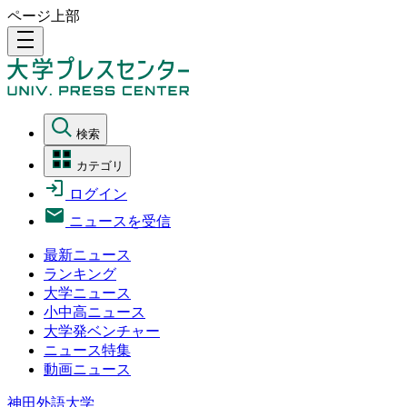
ページ上部
density_medium
検索
カテゴリ
ログイン
ニュースを受信
最新ニュース
ランキング
大学ニュース
小中高ニュース
大学発ベンチャー
ニュース特集
動画ニュース
神田外語大学