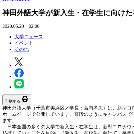
神田外語大学が新入生・在学生に向けた
2020.05.20 02:00
大学ニュース
イベント
その他
print
印刷する
神田外語大学（千葉市美浜区／学長：宮内孝久）は、新型コ
ホームページで公開しています。普段のようにキャンパスで
ます。
日本全国の多くの大学で新入生・在学生は、新型コロナウイ
払拭していくことを目的に（新入生、在校生に向けて、卒業