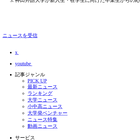
神田外語大学が新入生・在学生に向けた卒業生からの応
ニュースを受信
x
youtube
記事ジャンル
PICK UP
最新ニュース
ランキング
大学ニュース
小中高ニュース
大学発ベンチャー
ニュース特集
動画ニュース
サービス