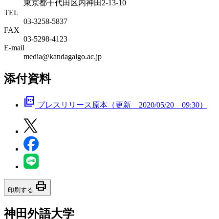
東京都千代田区内神田2-13-10
TEL
03-3258-5837
FAX
03-5298-4123
E-mail
media@kandagaigo.ac.jp
添付資料
picture_as_pdf
プレスリリース原本（更新 2020/05/20 09:30）
print
印刷する
神田外語大学