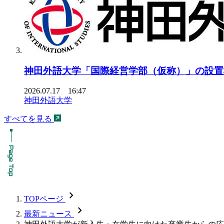
神田外語大学「国際経営学部（仮称）」の設置
2026.07.17 16:47
神田外語大学
すべてを見る
chevron_forward
TOPページ
chevron_forward
最新ニュース