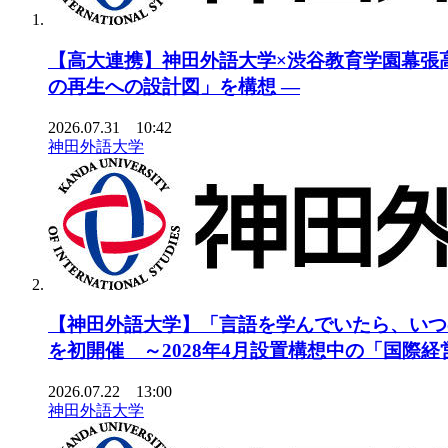
【高大連携】神田外語大学×渋谷教育学園幕張高
の再生への設計図」を構想 ―
2026.07.31 10:42
神田外語大学
【神田外語大学】「言語を学んでいたら、いつ
を初開催 ～2028年4月設置構想中の「国際
2026.07.22 13:00
神田外語大学