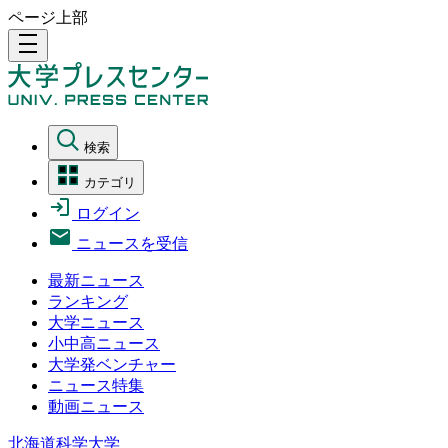
ページ上部
density_medium
検索
カテゴリ
ログイン
ニュースを受信
最新ニュース
ランキング
大学ニュース
小中高ニュース
大学発ベンチャー
ニュース特集
動画ニュース
北海道科学大学