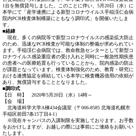
1台を無償貸与しました。このことに伴い、5月20日（水）に
本学にて「産学連携による新型コロナウイルス手稲渓仁会病
院内PCR検査体制構築にともなう調印式」を開催いたしま
す。
■経緯
現在、多くの病院等で新型コロナウイルスの感染拡大防止
のため、迅速なPCR検査が可能な体制の整備が求められてい
ます。手稲渓仁会病院では、救命救急センターとして新型コ
ロナウイルス感染重症者の受け入れと同時に一般急性期疾患
の患者への医療処置も行っていることから、院内感染の防止
が課題となっています。検査体制強化のため、教育・研究に
おける連携協定を締結している本学に検査機器借用の依頼が
あり、無償貸与することとなりました。
■調印式
【日 時】 2020年5月20日（水）14時～
【会 場】
北海道科学大学A棟434会議室（〒006-8585 北海道札幌市
手稲区前田7条15丁目4-1）
※現在キャンパスの入講制限を実施しております。お手数
をおかけしますが、お越しの際には事前にご連絡をお願いい
たします。