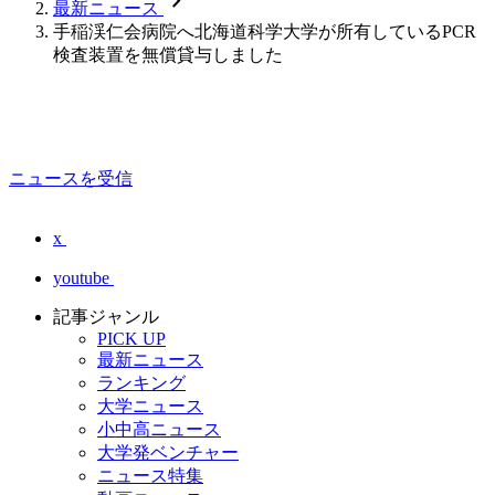
chevron_forward
最新ニュース
手稲渓仁会病院へ北海道科学大学が所有しているPCR
検査装置を無償貸与しました
ニュースを受信
x
youtube
記事ジャンル
PICK UP
最新ニュース
ランキング
大学ニュース
小中高ニュース
大学発ベンチャー
ニュース特集