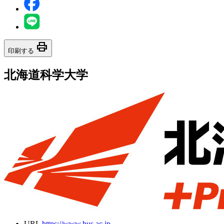
print
印刷する
北海道科学大学
URL
https://www.hus.ac.jp