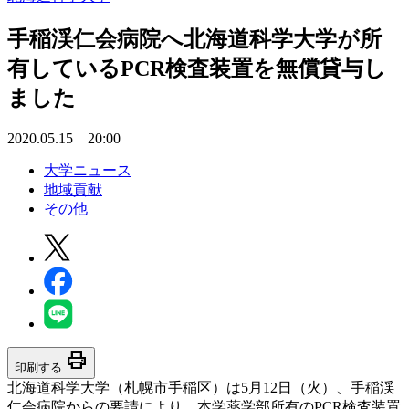
手稲渓仁会病院へ北海道科学大学が所
有しているPCR検査装置を無償貸与し
ました
2020.05.15 20:00
大学ニュース
地域貢献
その他
print
印刷する
北海道科学大学（札幌市手稲区）は5月12日（火）、手稲渓
仁会病院からの要請により、本学薬学部所有のPCR検査装置