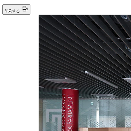
print
印刷する