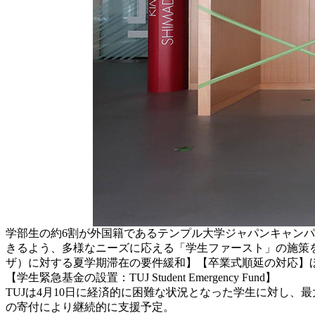
学部生の約6割が外国籍であるテンプル大学ジャパンキャンパ
きるよう、多様なニーズに応える「学生ファースト」の施策
ザ）に対する夏学期滞在の要件緩和】【卒業式順延の対応】
【学生緊急基金の設置：TUJ Student Emergency Fund】
TUJは4月10日に経済的に困難な状況となった学生に対し
の寄付により継続的に支援予定。