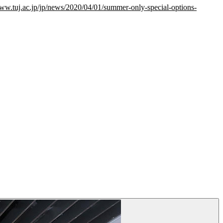
www.tuj.ac.jp/jp/news/2020/04/01/summer-only-special-options-