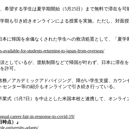
も、希望する学生は夏学期開始（5月25日）まで無料で滞在を
らの夏学期も引き続きオンラインによる授業を実施。ただし、対
日本に帰国を余儀なくされた学生への救済処置として、「夏学
-available-for-students-returning-to-japan-from-overseas/
必須としているが、渡航制限などで帰国が叶わず、日本に滞在
在を許可。
教務／アカデミックアドバイジング、障がい学生支援、カウン
ートセンター等の紹介もオンラインで引き続き行っている。
延。卒業式（5月7日）を中止とした米国本校と連携して、オンラ
ingual-career-fair-in-response-to-covid-19/
日時点）』
le-university-adapts/