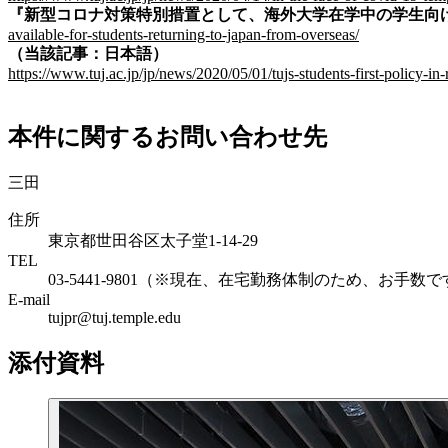
『新型コロナ対策特別措置として、海外大学在学中の学生向け「
available-for-students-returning-to-japan-from-overseas/
（当該記事：日本語）
https://www.tuj.ac.jp/jp/news/2020/05/01/tujs-students-first-policy-in
本件に関するお問い合わせ先
三田
住所
東京都世田谷区太子堂1-14-29
TEL
03-5441-9801（※現在、在宅勤務体制のため、お
E-mail
tujpr@tuj.temple.edu
添付資料