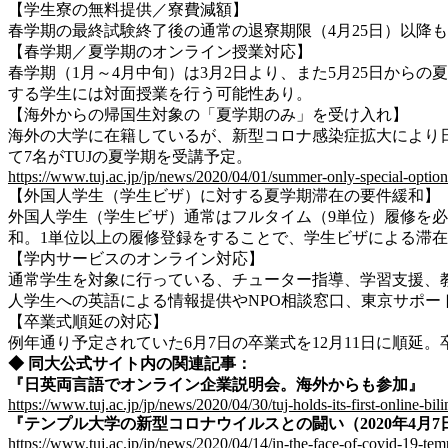
【学生寮の無料提供／寮費減額】
春学期の最終試験終了後の通常の退寮期限（4月25日）以降
【春学期／夏学期のオンライン授業対応】
春学期（1月～4月中旬）は3月2日より、また5月25日か
する学生には対面授業を行う可能性あり。
【海外からの帰国生対象の「夏学期のみ」を受け入れ】
海外の大学に在籍しているが、新型コロナ感染症拡大により
て7名がTUJの夏学期を受講予定。
https://www.tuj.ac.jp/jp/news/2020/04/01/summer-only-special-options
【外国人学生（学生ビザ）に対する夏学期滞在の要件緩和】
外国人学生（学生ビザ）通常はフルタイム（9単位）履修を
和。1単位以上の履修登録をすることで、学生ビザによる滞
【学内サービスのオンライン対応】
通常学生を対象に行っている、チューター指導、学習支援、
人学生への英語による情報提供やNPO相談窓口、東京サポ
【卒業式順延の対応】
例年通り予定されていた6月7日の卒業式を12月11日に順
◆ 同大公式サイト内の関連記事：
『日英両言語でオンライン企業説明会。海外からも参加』
https://www.tuj.ac.jp/jp/news/2020/04/30/tuj-holds-its-first-online-bil
『テンプル大学の新型コロナウイルスとの闘い（2020年4月7
https://www.tuj.ac.jp/jp/news/2020/04/14/in-the-face-of-covid-19-temp