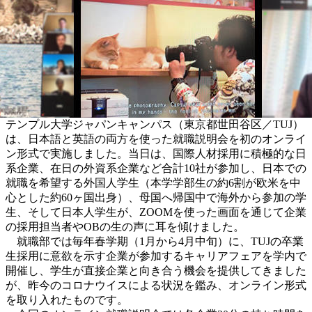
テンプル大学ジャパンキャンパス（東京都世田谷区／TUJ）
は、日本語と英語の両方を使った就職説明会を初のオンライ
ン形式で実施しました。当日は、国際人材採用に積極的な日
系企業、在日の外資系企業など合計10社が参加し、日本での
就職を希望する外国人学生（本学学部生の約6割が欧米を中
心とした約60ヶ国出身）、母国へ帰国中で海外から参加の学
生、そして日本人学生が、ZOOMを使った画面を通じて企業
の採用担当者やOBの生の声に耳を傾けました。
就職部では毎年春学期（1月から4月中旬）に、TUJの卒業
生採用に意欲を示す企業が参加するキャリアフェアを学内で
開催し、学生が直接企業と向き合う機会を提供してきました
が、昨今のコロナウイスによる状況を鑑み、オンライン形式
を取り入れたものです。