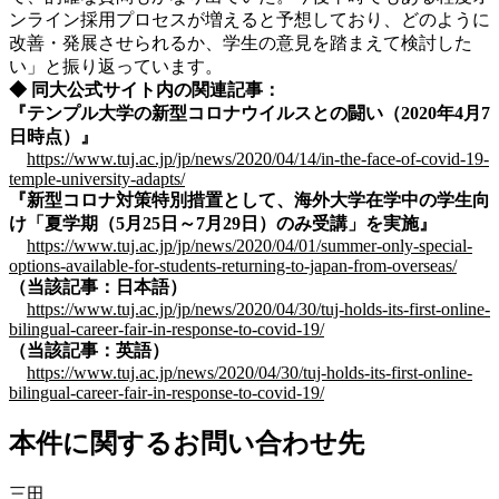
ンライン採用プロセスが増えると予想しており、どのように
改善・発展させられるか、学生の意見を踏まえて検討した
い」と振り返っています。
◆ 同大公式サイト内の関連記事：
『テンプル大学の新型コロナウイルスとの闘い（2020年4月7
日時点）』
https://www.tuj.ac.jp/jp/news/2020/04/14/in-the-face-of-covid-19-
temple-university-adapts/
『新型コロナ対策特別措置として、海外大学在学中の学生向
け「夏学期（5月25日～7月29日）のみ受講」を実施』
https://www.tuj.ac.jp/jp/news/2020/04/01/summer-only-special-
options-available-for-students-returning-to-japan-from-overseas/
（当該記事：日本語）
https://www.tuj.ac.jp/jp/news/2020/04/30/tuj-holds-its-first-online-
bilingual-career-fair-in-response-to-covid-19/
（当該記事：英語）
https://www.tuj.ac.jp/news/2020/04/30/tuj-holds-its-first-online-
bilingual-career-fair-in-response-to-covid-19/
本件に関するお問い合わせ先
三田