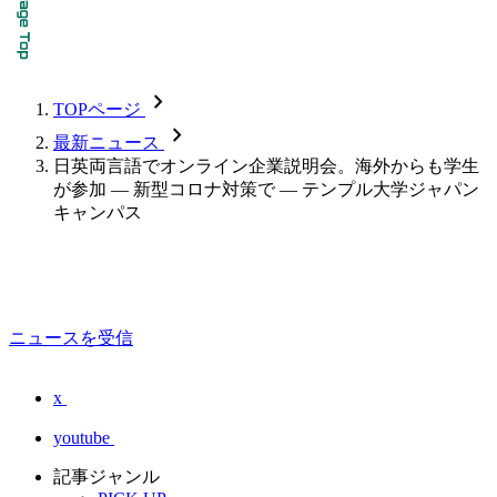
chevron_forward
TOPページ
chevron_forward
最新ニュース
日英両言語でオンライン企業説明会。海外からも学生
が参加 — 新型コロナ対策で — テンプル大学ジャパン
キャンパス
ニュースを受信
x
youtube
記事ジャンル