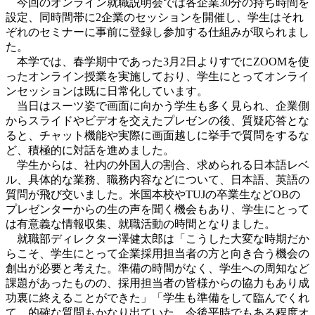
今回のオンライン就職説明会では各企業30分の持ち時間を
設定、同時間帯に2企業のセッションを開催し、学生はそれ
ぞれのセミナーに事前に登録し参加する仕組みが取られまし
た。
本学では、春学期中であった3月2日よりすでにZOOMを使
ったオンライン授業を実施しており、学生にとってオンライ
ンセッションは既に日常化しています。
当日はスーツ姿で画面に向かう学生も多く見られ、企業側
からスライドやビデオを交えたプレゼンの後、質疑応答とな
ると、チャット機能や実際に画面越しに挙手で質問をするな
ど、積極的に対話を進めました。
学生からは、社内の外国人の割合、求められる日本語レベ
ル、具体的な業務、職務内容などについて、日本語、英語の
質問が飛び交いました。米国本校やTUJの卒業生などOBの
プレゼンターからの生の声を聞く機会もあり、学生にとって
は有意義な情報収集、就職活動の時間となりました。
就職部ディレクター澤健太郎は「こうした大変な時期だか
らこそ、学生にとって企業採用担当者の方と向き合う機会の
創出が必要と考えた。準備の時間がなく、学生への周知など
課題があったものの、採用担当者の皆様からの協力もあり成
功裏に終えることができた」「学生も準備をして臨んでくれ
て、的確な質問もかなり出ていた。今後平時でもある程度オ