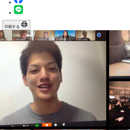
print
印刷する