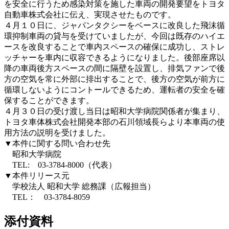
を安全に行うため感染対策を施した車両の開発要望をトヨタ
自動車株式会社に伝え、実現させたものです。
４月１０日に、ジャパンタクシーをベースに改良した飛沫循
環抑制車両の貸与を受けていましたが、今回は既存のハイエ
ースを改良することで車内スペースの確保に成功し、ストレ
ッチャーを車内に収容できるようになりました。後部座席以
降の車両後方スペースの間に隔壁を設置し、排気ファンで後
方の空気を常に外部に排出することで、後方の空気が前方に
循環しないようにコントールできるため、運転者の安全を確
保することができます。
４月３０日の受け渡し当日は昭和大学病院関係者が集まり、
トヨタ車体株式会社開発本部の石川領域長らより本車両の使
用方法の説明を受けました。
▼本件に関する問い合わせ先
昭和大学病院
TEL: 03-3784-8000（代表）
▼本件リリース元
学校法人 昭和大学 総務課（広報担当）
TEL： 03-3784-8059
添付資料