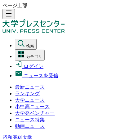
ページ上部
density_medium
検索
カテゴリ
ログイン
ニュースを受信
最新ニュース
ランキング
大学ニュース
小中高ニュース
大学発ベンチャー
ニュース特集
動画ニュース
昭和医科大学