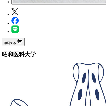
print
印刷する
昭和医科大学