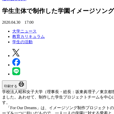
学生主体で制作した学園イメージソング「F
2020.04.30 17:00
大学ニュース
教育カリキュラム
学生の活動
print
印刷する
学校法人昭和女子大学（理事長・総長：坂東眞理子／東京都世田谷
ました。あわせて、制作した学生プロジェクトチームを中心
す。
「For Our Dreams」は、イメージソング制作プロジ
ーズを一つに紡いだもので、一人一人の学園に対する愛着と、未来