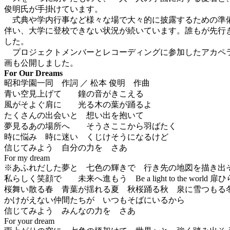
俊明氏が手掛けています。
式典や学内行事など様々な場で大々的に披露するための準備
伴い、大学に登校できない状況が続いています。誰もが先行
した。
プロジェクトメンバーとレコーディングに参加したアカペラサークルS
画も公開しました。
For Our Dreams
昭和学園一同 作詞 ／ 松本 俊明 作曲
青い空見上げて 鐘の音がきこえる
風がそよぐ肩に 光る木の葉が踊るよ
たくさんの出会いと 想い出を抱いて
夢見るあの場所へ そうさここから羽ばたく
時に悩み 時に迷い くじけそうになるけど
信じてみよう 自分の力を さあ
For my dream
※あふれだした夢と 七色の輝きで 行き先の地図を描き出
私らしく笑顔で 未来へ進もう Be a light to the world 扉
桜舞い散る春 青葉が揺れる夏 秋桜踊る秋 泉に雪つもる
かけがえない仲間たちが いつもそばにいるから
信じてみよう みんなの力を さあ
For your dream