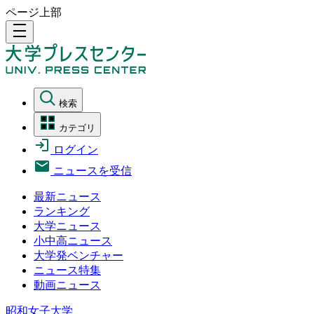
ページ上部
density_medium
検索
カテゴリ
ログイン
ニュースを受信
最新ニュース
ランキング
大学ニュース
小中高ニュース
大学発ベンチャー
ニュース特集
動画ニュース
昭和女子大学