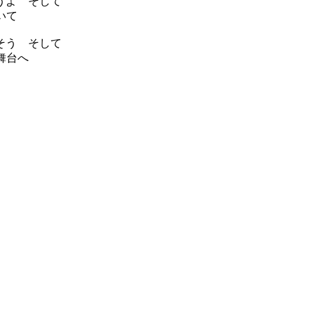
うよ そして
らいて
そう そして
の舞台へ