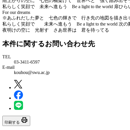
雨上がりの空に 七色の橋架けて 世界へと 強く踏み出そ
私らしく笑顔で 未来へ進もう Be a light to the world 扉ひ
For our dreams
※あふれだした夢と 七色の輝きで 行き先の地図を描き出
私らしく笑顔で 未来へ進もう Be a light to the world 次
夜明けの空に 光射す さあ世界は 君を待ってる
本件に関するお問い合わせ先
TEL
03-3411-6597
E-mail
kouhou@swu.ac.jp
print
印刷する