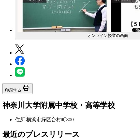
オンライン授業の画面
print
印刷する
神奈川大学附属中学校・高等学校
住所
横浜市緑区台村町800
最近のプレスリリース