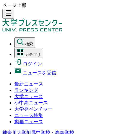
ページ上部
density_medium
検索
カテゴリ
ログイン
ニュースを受信
最新ニュース
ランキング
大学ニュース
小中高ニュース
大学発ベンチャー
ニュース特集
動画ニュース
神奈川大学附属中学校・高等学校