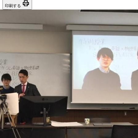
print
印刷する