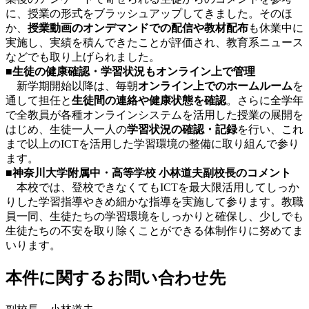
に、授業の形式をブラッシュアップしてきました。そのほ
か、
授業動画のオンデマンドでの配信や教材配布
も休業中に
実施し、実績を積んできたことが評価され、教育系ニュース
などでも取り上げられました。
■生徒の健康確認・学習状況もオンライン上で管理
新学期開始以降は、毎朝
オンライン上でのホームルーム
を
通して担任と
生徒間の連絡や健康状態を確認
。さらに全学年
で全教員が各種オンラインシステムを活用した授業の展開を
はじめ、生徒一人一人の
学習状況の確認・記録
を行い、これ
まで以上のICTを活用した学習環境の整備に取り組んで参り
ます。
■神奈川大学附属中・高等学校 小林道夫副校長のコメント
本校では、登校できなくてもICTを最大限活用してしっか
りした学習指導やきめ細かな指導を実施して参ります。教職
員一同、生徒たちの学習環境をしっかりと確保し、少しでも
生徒たちの不安を取り除くことができる体制作りに努めてま
いります。
本件に関するお問い合わせ先