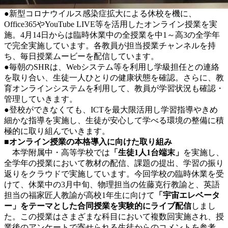
●新型コロナウイルス感染症拡大による休校を機に、
Office365やYouTube LIVE等を活用したオンライン授業を実
施。4月14日からは臨時休業中の全授業を中1～高3の全学年
で完全実施しています。各教員が担当授業チャンネルを持
ち、毎日授業ムービーを配信しています。
●毎朝のSHRは、Webシステム等を利用し学級担任との連絡
を取り合い、生徒一人ひとりの健康状態を確認。さらに、教
育オンラインシステムを利用して、教員が学習状況も確認・
管理していきます。
●登校ができなくても、ICTを最大限活用し学習指導やきめ
細かな指導を実施し、生徒が安心して学べる環境の整備に積
極的に取り組んでいきます。
■オンライン授業の本格導入に向けた取り組み
本学附属中・高等学校では
「生徒1人1台端末」
を実施し、
全学年の授業において教材の配信、課題の提出、学習の振り
返りをクラウドで実施しています。今回学校の臨時休業を受
けて、休業中の3月中旬、物理担当の佐藤克行教諭と、英語
担当の福家匠人教諭が高校1年生に向けて
「宇宙エレベータ
ー」をテーマとした合同授業を実験的にライブ配信
しまし
た。この授業はさまざまな科目において複数回実施され、授
業後のアンケートで寄せられる生徒からのコメントを参考