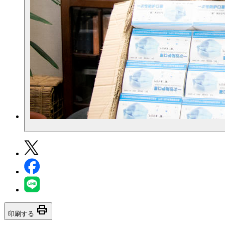
print
印刷する