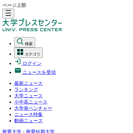
ページ上部
density_medium
検索
カテゴリ
ログイン
ニュースを受信
最新ニュース
ランキング
大学ニュース
小中高ニュース
大学発ベンチャー
ニュース特集
動画ニュース
敬愛大学・敬愛短期大学