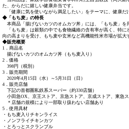
た、からだに嬉しい健康弁当です。
「健康に気を使いながら満足したい」をテーマに、健康だ
◆「もち麦」の特長
本商品「揚げないカツのオムカツ丼」には、「もち麦」を
「もち麦」は穀類の中でも食物繊維の含有率が高く、特に水
向の高まりを受け、もち麦や玄米など高機能性米市場が拡大
◆販売概要
1．商品名
揚げないカツのオムカツ丼（もち麦入り）
2．価格
398円（税別）
3．販売期間
2020年4月15日（水）～5月31日（日）
4．販売店舗
下記の首都圏私鉄系スーパー（約330店舗）
小田急OX、京王ストア、京急ストア、京成ストア、東急ス
＊店舗の規模により一部取り扱わない店舗あり
5．使用具材
・もち麦⼊りチキンライス
・ノンフライチキンカツ
・とろっとスクランブル