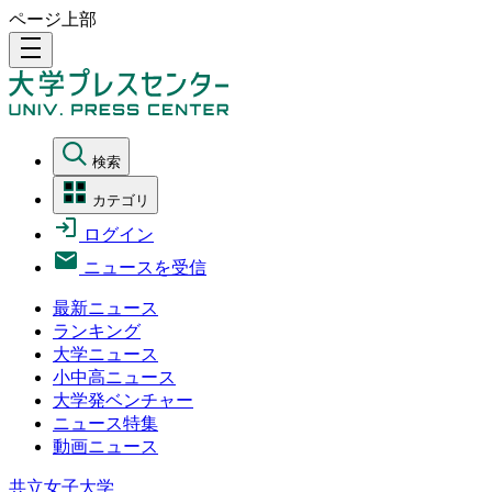
ページ上部
density_medium
検索
カテゴリ
ログイン
ニュースを受信
最新ニュース
ランキング
大学ニュース
小中高ニュース
大学発ベンチャー
ニュース特集
動画ニュース
共立女子大学