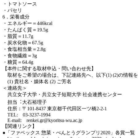
・トマトソース
・パセリ
6．栄養成分
・エネルギー＝446kcal
・たんぱく質＝19.5g
・脂質＝11.7g
・炭水化物＝67.5g
・食塩相当量＝2.8g
・食物繊維＝3g
・糖質＝64.4g
【本件に関する取材申込・問い合わせ先】
取材をご希望の場合は、下記連絡先へ、以下(1) (2)の情報
(1) 貴社名・媒体名 (2) ご芳名
＜連絡先＞
共立女子大学・共立女子短期大学 社会連携センター
担当︓大石裕理子
住所：〒101-8437 東京都千代田区⼀ツ橋2-2-1
TEL: 03-3237-1994
E-mail: renkei.gr@kyoritsu-wu.ac.jp
【関連リンク】
●「ファベックス 惣菜・べんとうグランプリ2020」各賞⼀覧