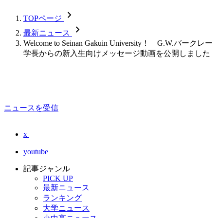
chevron_forward
TOPページ
chevron_forward
最新ニュース
Welcome to Seinan Gakuin University！ G.W.バークレー
学長からの新入生向けメッセージ動画を公開しました
ニュースを受信
x
youtube
記事ジャンル
PICK UP
最新ニュース
ランキング
大学ニュース