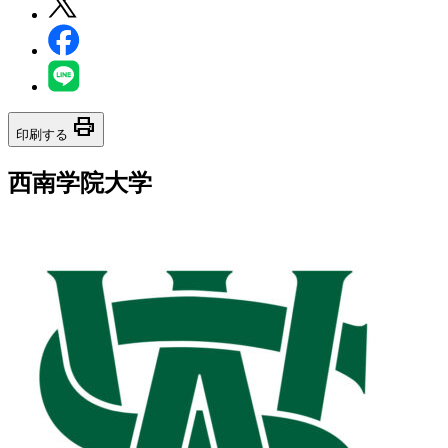
print
印刷する
西南学院大学