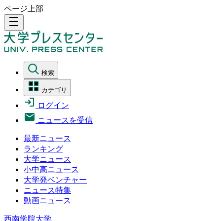
ページ上部
density_medium
検索
カテゴリ
ログイン
ニュースを受信
最新ニュース
ランキング
大学ニュース
小中高ニュース
大学発ベンチャー
ニュース特集
動画ニュース
西南学院大学