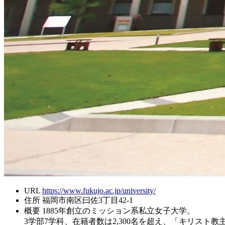
URL
https://www.fukujo.ac.jp/university/
住所
福岡市南区曰佐3丁目42-1
概要
1885年創立のミッション系私立女子大学。
3学部7学科、在籍者数は2,300名を超え、「キリス