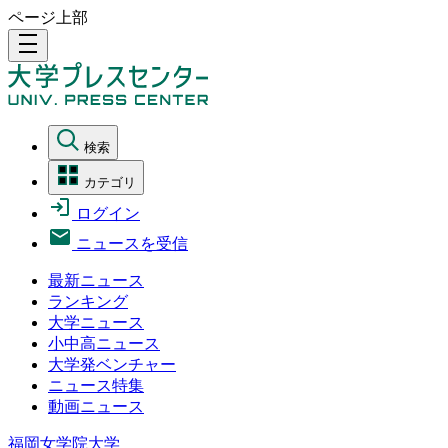
ページ上部
density_medium
検索
カテゴリ
ログイン
ニュースを受信
最新ニュース
ランキング
大学ニュース
小中高ニュース
大学発ベンチャー
ニュース特集
動画ニュース
福岡女学院大学