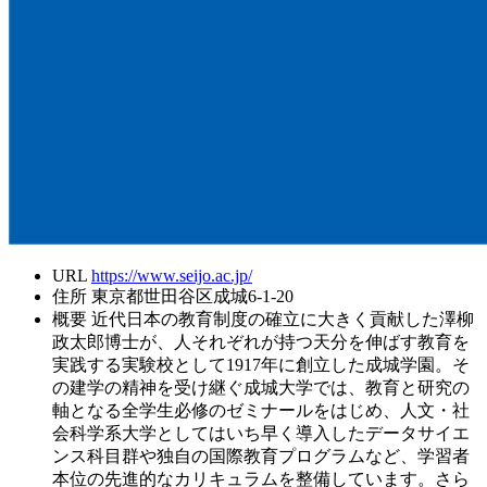
URL
https://www.seijo.ac.jp/
住所
東京都世田谷区成城6-1-20
概要
近代日本の教育制度の確立に大きく貢献した澤柳
政太郎博士が、人それぞれが持つ天分を伸ばす教育を
実践する実験校として1917年に創立した成城学園。そ
の建学の精神を受け継ぐ成城大学では、教育と研究の
軸となる全学生必修のゼミナールをはじめ、人文・社
会科学系大学としてはいち早く導入したデータサイエ
ンス科目群や独自の国際教育プログラムなど、学習者
本位の先進的なカリキュラムを整備しています。さら