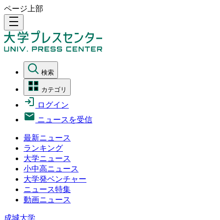
ページ上部
density_medium
検索
カテゴリ
ログイン
ニュースを受信
最新ニュース
ランキング
大学ニュース
小中高ニュース
大学発ベンチャー
ニュース特集
動画ニュース
成城大学