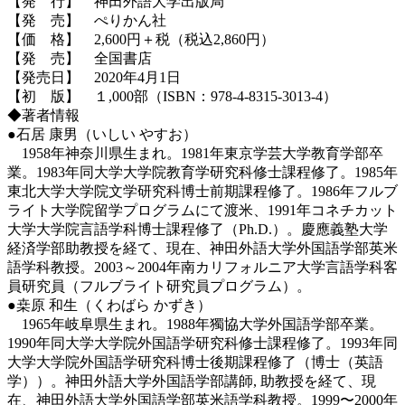
【発 行】 神田外語大学出版局
【発 売】 ぺりかん社
【価 格】 2,600円＋税（税込2,860円）
【発 売】 全国書店
【発売日】 2020年4月1日
【初 版】 １,000部（ISBN：978-4-8315-3013-4）
◆著者情報
●石居 康男（いしい やすお）
1958年神奈川県生まれ。1981年東京学芸大学教育学部卒
業。1983年同大学大学院教育学研究科修士課程修了。1985年
東北大学大学院文学研究科博士前期課程修了。1986年フルブ
ライト大学院留学プログラムにて渡米、1991年コネチカット
大学大学院言語学科博士課程修了（Ph.D.）。慶應義塾大学
経済学部助教授を経て、現在、神田外語大学外国語学部英米
語学科教授。2003～2004年南カリフォルニア大学言語学科客
員研究員（フルブライト研究員プログラム）。
●桒原 和生（くわばら かずき）
1965年岐阜県生まれ。1988年獨協大学外国語学部卒業。
1990年同大学大学院外国語学研究科修士課程修了。1993年同
大学大学院外国語学研究科博士後期課程修了（博士（英語
学））。神田外語大学外国語学部講師, 助教授を経て、現
在、神田外語大学外国語学部英米語学科教授。1999〜2000年