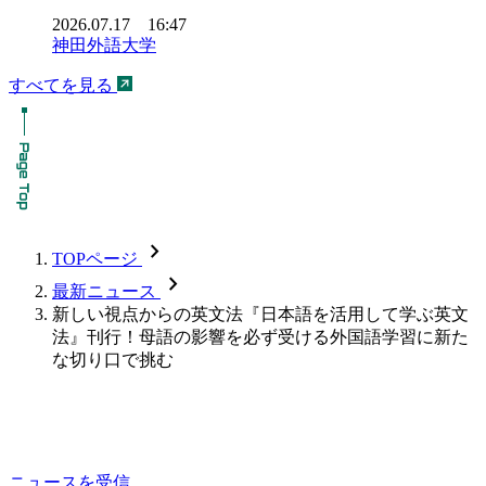
2026.07.17 16:47
神田外語大学
すべてを見る
chevron_forward
TOPページ
chevron_forward
最新ニュース
新しい視点からの英文法『日本語を活用して学ぶ英文
法』刊行！母語の影響を必ず受ける外国語学習に新た
な切り口で挑む
ニュースを受信