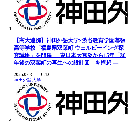
【高大連携】神田外語大学×渋谷教育学園幕張
高等学校「福島県双葉町 ウェルビーイング探
究講座」を開催 ― 東日本大震災から15年「30
年後の双葉町の再生への設計図」を構想 ―
2026.07.31 10:42
神田外語大学