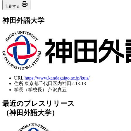
print
印刷する
神田外語大学
URL
https://www.kandagaigo.ac.jp/kuis/
住所
東京都千代田区内神田2-13-13
学長（学校長）
芦沢真五
最近のプレスリリース
（神田外語大学）