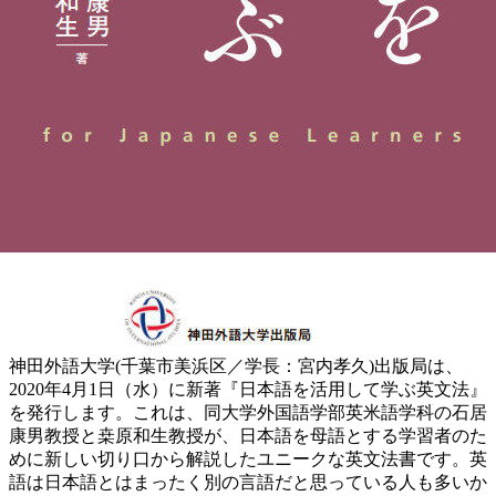
神田外語大学(千葉市美浜区／学長：宮内孝久)出版局は、
2020年4月1日（水）に新著『日本語を活用して学ぶ英文法』
を発行します。これは、同大学外国語学部英米語学科の石居
康男教授と桒原和生教授が、日本語を母語とする学習者のた
めに新しい切り口から解説したユニークな英文法書です。英
語は日本語とはまったく別の言語だと思っている人も多いか