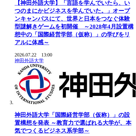
【神田外語大学】「言語を学んでいたら、い
つのまにかビジネスを学んでいた。」オープ
ンキャンパスにて、世界と日本をつなぐ体験
型謎解きゲームを初開催 ～2028年4月設置構
想中の「国際経営学部（仮称）」の学びをリ
アルに体感～
2026.07.22 13:00
神田外語大学
神田外語大学「国際経営学部（仮称）」の設
置構想を発表 ～教育力で選ばれる大学が、本
気でつくるビジネス系学部～