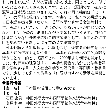
もしれませんが、人間の言語である以上、同じところ、似て
いるところもたくさんあります。たとえば冠詞です。確かに
冠詞は日本語にはありませんが、それと同じ機能は「は」と
「が」の区別に現れています。本書では、私たちの母語であ
る日本語を振り返りながら、英語を学び直す英文法教材で
す。英語とはどこがどう違うのか、あるいは何が同じなのか
など、1つ1つ確認し納得しながら学習していきます。自然に
は身につかない外国語の効果的学習法として、近年とみに注
目を集めている新しいタイプの英文法書です。
神田外語大学出版局は、出版を通じ、研究者の研究意欲や
本学の知的潜在力を活性化し、本学から社会への知的貢献を
行うことを目的として設立され、2009年より刊行を開始しま
した。刊行書の種別は主に、本学の特色を活かした語学教科
書や語学参考書、人文社会科学系の研究書・専門書・教科書
です。少しでも多くの良書を世に送り出すべく活動を展開し
ています。
◆書籍情報
【書 名】 日本語を活用して学ぶ英文法
【著 者】
石居 康男（神田外語大学外国語学部英米語学科教授）
桒原 和生（神田外語大学外国語学部英米語学科教授）