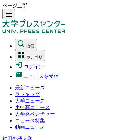
ページ上部
density_medium
検索
カテゴリ
ログイン
ニュースを受信
最新ニュース
ランキング
大学ニュース
小中高ニュース
大学発ベンチャー
ニュース特集
動画ニュース
神田外語大学