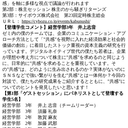
感」を軸に多様な視点で議論が行われます
第2部：株主セッション 株主のから騒ぎリターンズ
第3部：サイボウズ株式会社 第23回定時株主総会
ＵＲＬ：
https://cybozu.co.jp/events/kabunushi/
【登壇学生コメント】経営学部3年 井上志音
ゼミ内の僕のチームでは、企業のコミュニケーション・アプ
ローチ方法として「”共感”を視野に入れた経済効果と社会的
価値の創出」に着目したストック重視の資本主義の研究を行
っています。デジタルネイティブ世代の僕たち若者は、企業
が理想や考え方について株主に”共感”を求めるのと同じよう
に、日常的に”共感”を求めることを重視しています。そ
の”共感”は、どのように生み出されるのか？実体がないのに
ＳＮＳなどで強い繋がりを生む”共感”とは一体何か？今回の
対談で、僕たちの研究成果をご紹介するとともに、”共感”に
ついてのヒントを発見したいと思います！
【第1部「ゲストセッション」にパネリストとして登壇する
学生5名】
経営学部 3年 井上 志音（チームリーダー）
経営学部 3年 須藤 礼奈
経営学部 2年 敦賀 麻友
経営学部 2年 加藤 武那