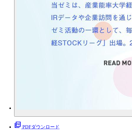
picture_as_pdf
PDFダウンロード