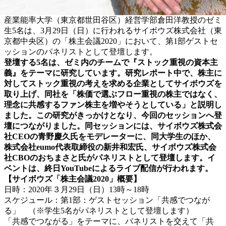
産業能率大学（東京都世田谷区）経営学部倉田洋教授のゼミ
生5名は、3月29日（日）に行われるサイボウズ株式会社（東
京都中央区）の「株主会議2020」において、第1部ゲストセ
ッションのパネリストとして登壇します。
登壇する5名は、ゼミ内のチームで『ストック重視の資本主
義』をテーマに研究しています。研究レポート中で、株主に
対してストック重視の考えを求める企業としてサイボウズを
取り上げ、同社を「株価で選ぶフロー重視の株主ではなく、
理念に共感するファン株主を増やそうとしている」と説明し
ました。この研究がきっかけとなり、今回のセッションへ登
壇につながりました。同セッションには、サイボウズ株式会
社CEOの青野慶久氏をモデレーターに、同大学生のほか、
株式会社eumo代表取締役の新井和宏氏、サイボウズ株式会
社CBOのおちまさと氏がパネリストとして登壇します。イ
ベントは、終日YouTubeによるライブ配信が行われます。
【サイボウズ「株主会議2020」概要】
日時：2020年３月29日（日）13時～18時
スケジュール：第1部：ゲストセッション「共感でつなが
る」 （※学生5名がパネリストとして登壇します）
「共感でつながる」をテーマに、パネリストを交えて「共