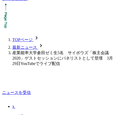
chevron_forward
TOPページ
chevron_forward
最新ニュース
産業能率大学倉田ゼミ生5名 サイボウズ「株主会議
2020」ゲストセッションにパネリストとして登壇 3月
29日YouTubeでライブ配信
ニュースを受信
x