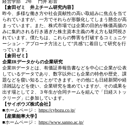
経営学部 2年 門井 彩音
【倉田ゼミ 井上チーム研究内容】
昨今、多様な働き方や社会貢献性の高い取組みに焦点を当て
られていますが、一方でそれらが形骸化してしまう懸念が高
まっています。また、株式市場では企業の目的が株価高揚の
みに集約される行き過ぎた株主資本主義の考え方も疑問視さ
れています。僕たちは、これらの弊害を打破するコミュニケ
ーション・アプローチ方法として”共感”に着目して研究を行
っています。
【倉田ゼミ】
企業IRデータからの企業研究
企業IRデータとは、有価証券報告書などを中心に企業が公表
しているデータであり、数字以外にも企業の特色や歴史、課
題などを窺い知ることができます。その他にも日経新聞や経
済雑誌などを使い、企業研究を進めていますが、その成果を
出す場として２、３年生が合同チームを組んで「日経ストッ
クリーグ」に参加しています。
【サイボウズ株式会社】
■ホームページ：
https://cybozu.co.jp/
【産業能率大学】
■ホームページ：
https://www.sanno.ac.jp/