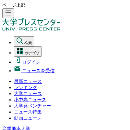
ページ上部
density_medium
検索
カテゴリ
ログイン
ニュースを受信
最新ニュース
ランキング
大学ニュース
小中高ニュース
大学発ベンチャー
ニュース特集
動画ニュース
産業能率大学