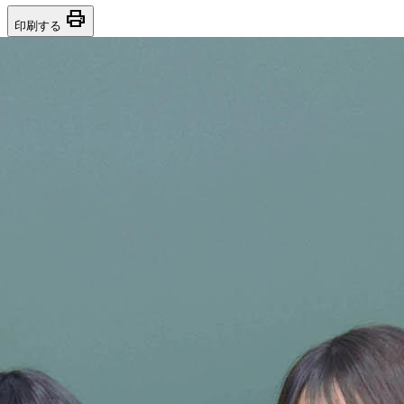
print
印刷する