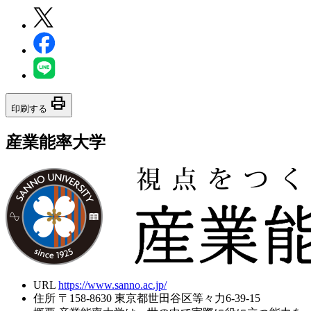
print
印刷する
産業能率大学
URL
https://www.sanno.ac.jp/
住所
〒158-8630 東京都世田谷区等々力6-39-15