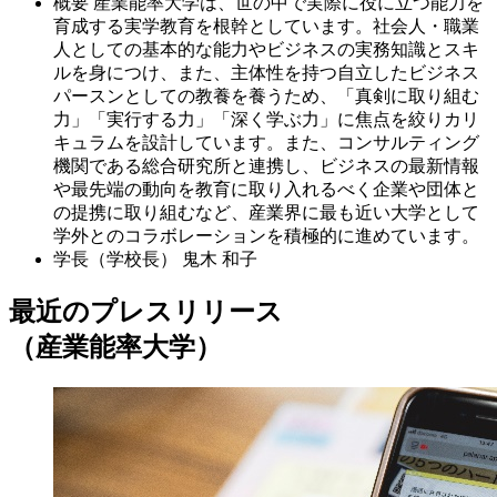
概要
産業能率大学は、世の中で実際に役に立つ能力を
育成する実学教育を根幹としています。社会人・職業
人としての基本的な能力やビジネスの実務知識とスキ
ルを身につけ、また、主体性を持つ自立したビジネス
パースンとしての教養を養うため、「真剣に取り組む
力」「実行する力」「深く学ぶ力」に焦点を絞りカリ
キュラムを設計しています。また、コンサルティング
機関である総合研究所と連携し、ビジネスの最新情報
や最先端の動向を教育に取り入れるべく企業や団体と
の提携に取り組むなど、産業界に最も近い大学として
学外とのコラボレーションを積極的に進めています。
学長（学校長）
鬼木 和子
最近のプレスリリース
（産業能率大学）