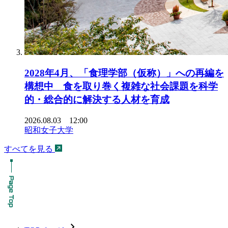
2028年4月、「食理学部（仮称）」への再編を
構想中 食を取り巻く複雑な社会課題を科学
的・総合的に解決する人材を育成
2026.08.03 12:00
昭和女子大学
すべてを見る
chevron_forward