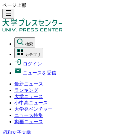
ページ上部
density_medium
検索
カテゴリ
ログイン
ニュースを受信
最新ニュース
ランキング
大学ニュース
小中高ニュース
大学発ベンチャー
ニュース特集
動画ニュース
昭和女子大学