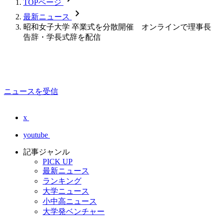
TOPページ
chevron_forward
最新ニュース
昭和女子大学 卒業式を分散開催 オンラインで理事長
告辞・学長式辞を配信
ニュースを受信
x
youtube
記事ジャンル
PICK UP
最新ニュース
ランキング
大学ニュース
小中高ニュース
大学発ベンチャー