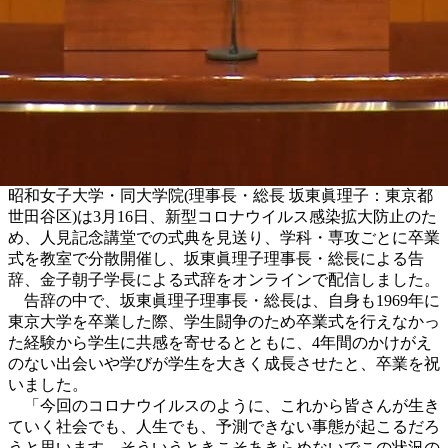
昭和女子大学・同大学院(理事長・総長 坂東眞理子：東京都
世田谷区)は3月16日、新型コロナウイルス感染拡大防止のた
め、人見記念講堂での式典を見送り、学科・専攻ごとに卒業
式を教室で分散開催し、坂東眞理子理事長・総長による告
辞、金子朝子学長による式辞をオンラインで配信しました。
告辞の中で、坂東眞理子理事長・総長は、自身も1969年に
東京大学を卒業した際、学生闘争のため卒業式を行えなかっ
た経験から学生に共感を寄せるとともに、4年間のかけがえ
のない出会いや学びが学生を大きく成長させたと、卒業を祝
いました。
「今回のコロナウイルスのように、これから皆さんが生き
ていく社会でも、人生でも、予測できない事態が起こるだろ
うと思います。そういうときこそあきらめないでこの状況の