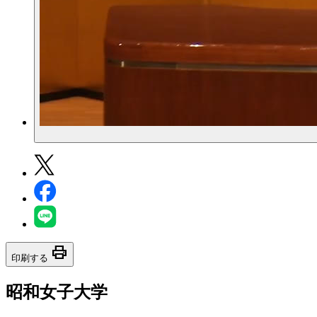
print
印刷する
昭和女子大学