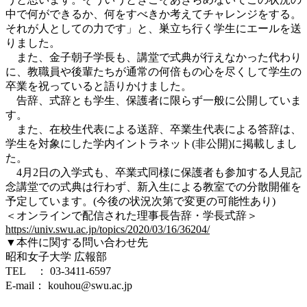
中で何ができるか、何をすべきか考えてチャレンジをする。
それが人としての力です」と、巣立ち行く学生にエールを送
りました。
また、金子朝子学長も、講堂で式典が行えなかった代わり
に、教職員や後輩たちが通常の何倍もの心を尽くして学生の
卒業を祝っていると語りかけました。
告辞、式辞とも学生、保護者に限らず一般に公開していま
す。
また、在校生代表による送辞、卒業生代表による答辞は、
学生を対象にした学内イントラネット(非公開)に掲載しまし
た。
4月2日の入学式も、卒業式同様に保護者も参加する人見記
念講堂での式典は行わず、新入生による教室での分散開催を
予定しています。(今後の状況次第で変更の可能性あり)
＜オンラインで配信された理事長告辞・学長式辞＞
https://univ.swu.ac.jp/topics/2020/03/16/36204/
▼本件に関する問い合わせ先
昭和女子大学 広報部
TEL ： 03-3411-6597
E-mail： kouhou@swu.ac.jp