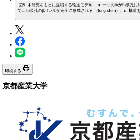
図5. 本研究をもとに提唱する輸送モデル a. 一つのIaがIb膜孔に
てc. Ib膜孔のβバレルが完全に形成される （long stem）。d
print
印刷する
京都産業大学