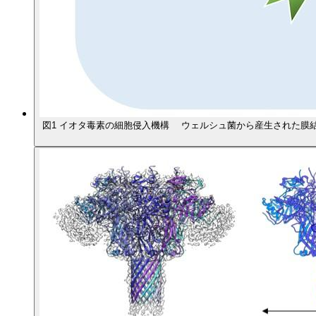
図1 イオタ毒素の細胞侵入機構 ウェルシュ菌から産生された膜結