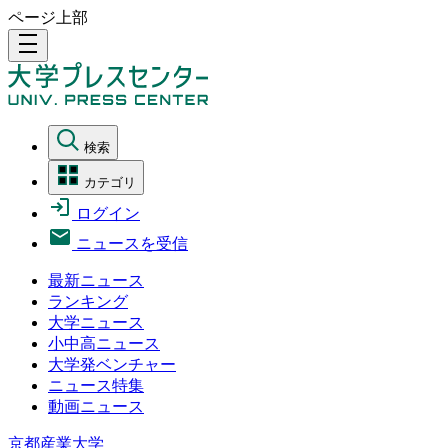
ページ上部
density_medium
検索
カテゴリ
ログイン
ニュースを受信
最新ニュース
ランキング
大学ニュース
小中高ニュース
大学発ベンチャー
ニュース特集
動画ニュース
京都産業大学