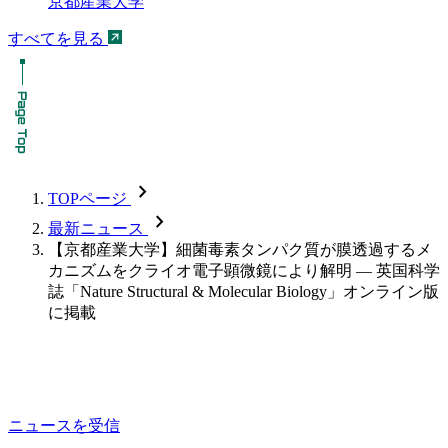
京都産業大学
すべてを見る
chevron_forward
TOPページ
chevron_forward
最新ニュース
【京都産業大学】細菌毒素タンパク質が膜透過するメ
カニズムをクライオ電子顕微鏡により解明 — 英国科学
誌「Nature Structural & Molecular Biology」オンライン版
に掲載
ニュースを受信