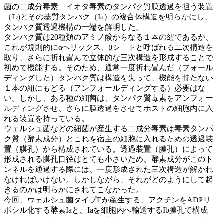
菌の二成分毒素：イオタ毒素のタンパク質膜透過を担う装置
（Ib)とその基質タンパク（Ia）の複合体構造を明らかにし、
タンパク質透過機構の一端を解明した。
タンパク質は20種類のアミノ酸からなる１本の紐であるが、
これが規則的にαヘリックス、βシートと呼ばれる二次構造を
取り、さらに折れ畳んで立体的な三次構造を形成することで
初めて機能する。そのため、通常一度折れ畳んだ（フォール
ディングした）タンパク質は構造を失って、機能を持たない
１本の紐にもどる（アンフォールディングする）必要はな
い。しかし、ある種の細菌は、タンパク質毒素をアンフォー
ルディングさせ、さらに膜透過をさせてホストの細胞内に入
れる装置を持っている。
ウェルシュ菌などの細菌が産生する二成分毒素は毒素タンパ
ク質（酵素成分）とこれを宿主の細胞に入れるための透過装
置（膜孔）から構成されている。透過装置（膜孔）によって
形成される膜孔口径はとても小さいため、酵素成分がこのト
ンネルを通過する際には、一度形成された三次構造が解かれ
なければいけない。しかしながら、それがどのようにして起
きるのかは明らかにされてこなかった。
今回、ウェルシュ菌タイプEが産生する、アクチンをADPリ
ボシル化する酵素Iaと、Iaを細胞内へ輸送するIb膜孔で構成