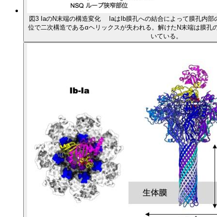
図3 IaのN末端の構造変化 IaはIb膜孔への結合によって膜孔内部のNSQループと呼ばれる狭窄部
位で二次構造であるαヘリックスが失われる。解けたN末端は膜孔
いている。