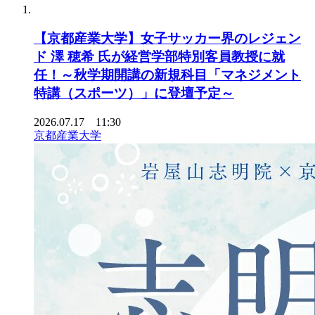
【京都産業大学】女子サッカー界のレジェン
ド 澤 穂希 氏が経営学部特別客員教授に就
任！～秋学期開講の新規科目「マネジメント
特講（スポーツ）」に登壇予定～
2026.07.17 11:30
京都産業大学