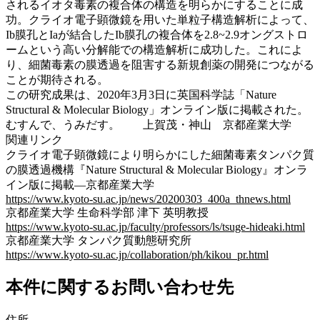
されるイオタ毒素の複合体の構造を明らかにすることに成
功。クライオ電子顕微鏡を用いた単粒子構造解析によって、
Ib膜孔とIaが結合したIb膜孔の複合体を2.8~2.9オングストロ
ームという高い分解能での構造解析に成功した。これによ
り、細菌毒素の膜透過を阻害する新規創薬の開発につながる
ことが期待される。
この研究成果は、2020年3月3日に英国科学誌「Nature
Structural & Molecular Biology」オンライン版に掲載された。
むすんで、うみだす。 上賀茂・神山 京都産業大学
関連リンク
クライオ電子顕微鏡により明らかにした細菌毒素タンパク質
の膜透過機構『Nature Structural & Molecular Biology』オンラ
イン版に掲載―京都産業大学
https://www.kyoto-su.ac.jp/news/20200303_400a_thnews.html
京都産業大学 生命科学部 津下 英明教授
https://www.kyoto-su.ac.jp/faculty/professors/ls/tsuge-hideaki.html
京都産業大学 タンパク質動態研究所
https://www.kyoto-su.ac.jp/collaboration/ph/kikou_pr.html
本件に関するお問い合わせ先
住所