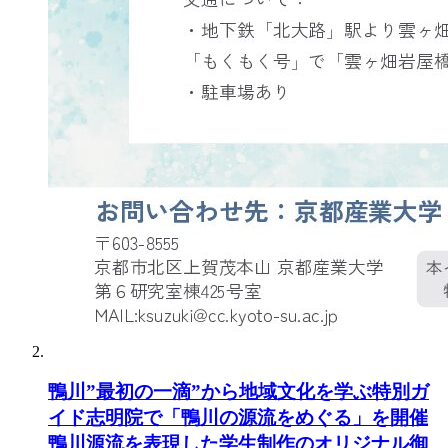
鴨川”最初の一滴”から地域文化を学ぶ特別ガ
イド志明院で「鴨川の源流をめぐる」を開催
鴨川源流を表現した学生制作のオリジナル御