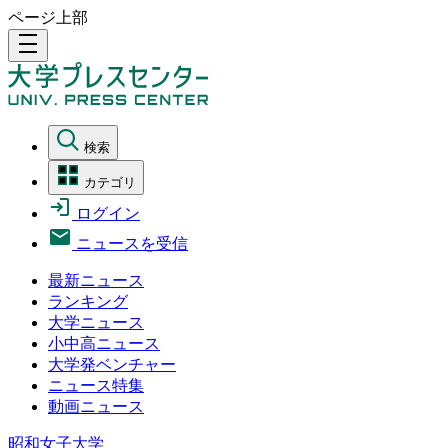
ページ上部
density_medium
検索
カテゴリ
ログイン
ニュースを受信
最新ニュース
ランキング
大学ニュース
小中高ニュース
大学発ベンチャー
ニュース特集
動画ニュース
昭和女子大学