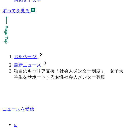
昭和女子大学
すべてを見る
chevron_forward
TOPページ
chevron_forward
最新ニュース
独自のキャリア支援「社会人メンター制度」 女子大
学生をサポートする女性社会人メンター募集
ニュースを受信
x