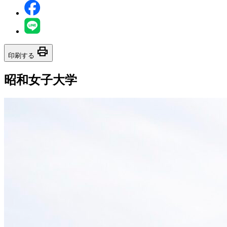
print
印刷する
昭和女子大学