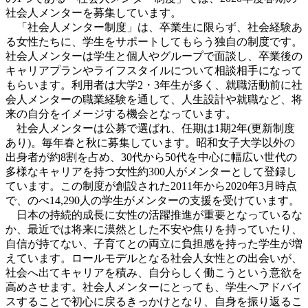
社会人メンターを募集しています。
「社会人メンター制度」は、卒業生に限らず、社会経験あ
る女性たちに、学生をサポートしてもらう独自の制度です。
社会人メンターは学生と個人やグループで面談し、卒業後の
キャリアプランやライフスタイルについて相談相手になって
もらいます。利用者は大学2・3年生が多く、就職活動前に社
会人メンターの職業経験を通して、人生設計や就職など、将
来の自分をイメージする機会となっています。
社会人メンターは公募で選ばれ、任期は1期2年(更新制度
あり)。毎年春と秋に募集しています。昭和女子大学以外の
出身者が約8割を占め、30代から50代を中心に幅広い世代の
多様なキャリアを持つ女性約300人がメンターとして登録し
ています。この制度が創設された2011年から2020年3月時点
で、のべ14,290人の学生がメンターの支援を受けています。
日本の持続的成長に女性の活躍推進が重要となっているな
か、最近では将来に漠然とした不安や焦りを持っていたり、
自信が持てない、子育てとの両立に負担感を持った学生が増
えています。ロールモデルとなる社会人女性との出会いが、
社会へ出てキャリアを積み、自分らしく働こうという意欲を
高めさせます。社会人メンターにとっても、学生へアドバイ
スすることで初心に戻るきっかけとなり、自身を振り返るこ