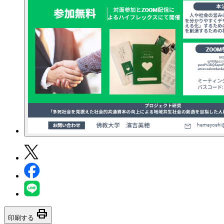
print
印刷する