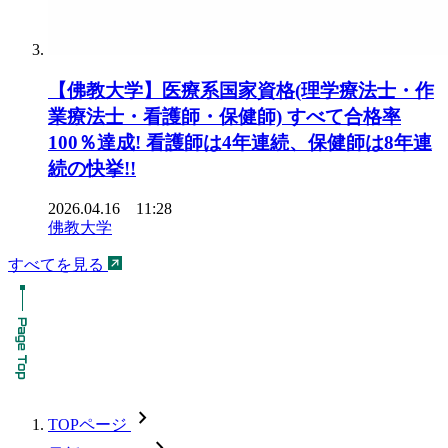
【佛教大学】医療系国家資格(理学療法士・作
業療法士・看護師・保健師) すべて合格率
100％達成! 看護師は4年連続、保健師は8年連
続の快挙!!
2026.04.16 11:28
佛教大学
すべてを見る
chevron_forward
TOPページ