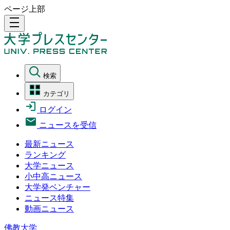
ページ上部
density_medium
検索
カテゴリ
ログイン
ニュースを受信
最新ニュース
ランキング
大学ニュース
小中高ニュース
大学発ベンチャー
ニュース特集
動画ニュース
佛教大学