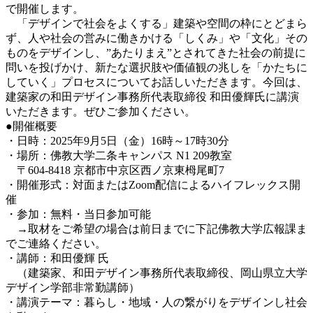
で開催します。
「デザインで社会をよくする」建築や空間の枠にとどまら
ず、人や社会の営みに働きかける「しくみ」や「文化」その
ものをデザインし、”あたりまえ”とされてきた社会の前提に
問いを投げかけ、新たな選択肢や価値観の兆しを「かたちに
していく」プロセスについてお話しいただきます。今回は、
建築家の和田デザイン事務所代表取締役 和田優輝氏に講演
いただきます。ぜひご参加ください。
●開催概要
・日時
：
2025年9月5日（金）16時～17時30分
・場所
：
佛教大学二条キャンパス N1 209教室
〒604-8418 京都市中京区西ノ京東栂尾町7
・開催形式：対面またはZoom配信によるハイフレックス開
催
・参加：無料・当日参加可能
→取材をご希望の場合は前日までに下記佛教大学広報課ま
でご連絡ください。
・講師：和田優輝 氏
（建築家、和田デザイン事務所代表取締役、岡山県立大学
デザイン学部非常勤講師）
・講演テーマ：暮らし・地域・人の繋がりをデザインし社会