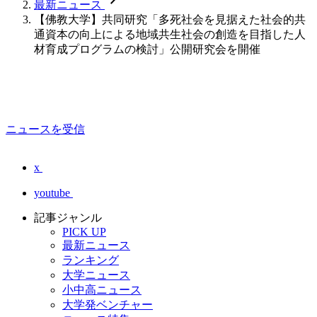
chevron_forward
最新ニュース
【佛教大学】共同研究「多死社会を見据えた社会的共
通資本の向上による地域共生社会の創造を目指した人
材育成プログラムの検討」公開研究会を開催
ニュースを受信
x
youtube
記事ジャンル
PICK UP
最新ニュース
ランキング
大学ニュース
小中高ニュース
大学発ベンチャー