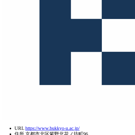
URL
https://www.bukkyo-u.ac.jp/
住所
京都市北区紫野北花ノ坊町96