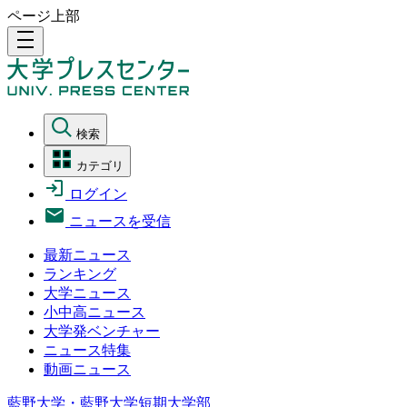
ページ上部
density_medium
検索
カテゴリ
ログイン
ニュースを受信
最新ニュース
ランキング
大学ニュース
小中高ニュース
大学発ベンチャー
ニュース特集
動画ニュース
藍野大学・藍野大学短期大学部