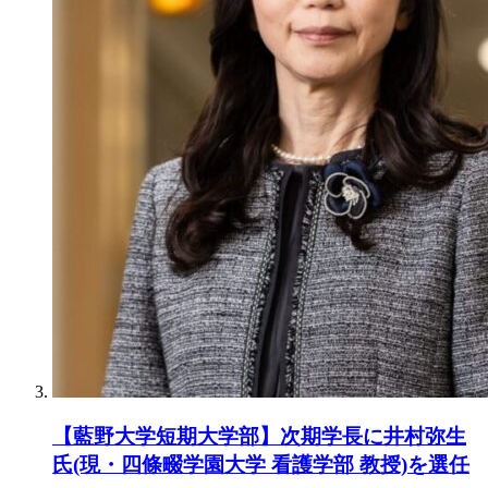
【藍野大学短期大学部】次期学長に井村弥生
氏(現・四條畷学園大学 看護学部 教授)を選任