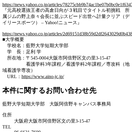
https://news.yahoo.co.jp/articles/78275cbb9b74ac1be07b0bc0e1f63
『元高校選抜王者の高倉日向が３戦目でタイトル初挑戦 所
属ジムの野上奈々会長に並ぶスピード出世へ計量クリア（デ
イリースポーツ） – Yahoo!ニュース』
https://news.yahoo.co.jp/articles/2d69151d38b59d2df2643029d0b4
■大学概要
学校名：藍野大学短期大学部
学 長：足利 学
所在地：〒545-0004大阪市阿倍野区文の里3-15-47
看護学科3年課程／看護学科2年課程／専攻科（地
域看護学専攻）
URL：
https://www.aino-jc.jp/
本件に関するお問い合わせ先
藍野大学短期大学部 大阪阿倍野キャンパス事務局
住所
大阪府大阪市阿倍野区文の里3-15-47
TEL