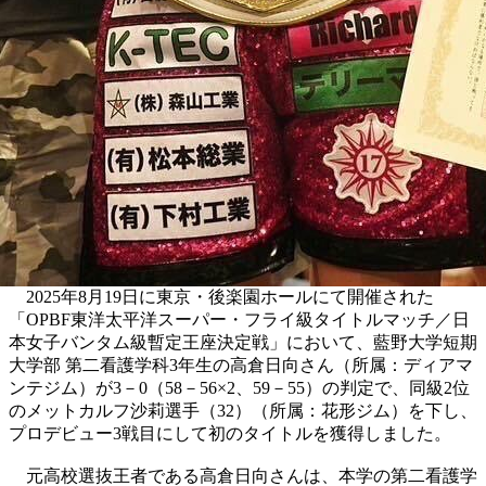
2025年8月19日に東京・後楽園ホールにて開催された
「OPBF東洋太平洋スーパー・フライ級タイトルマッチ／日
本女子バンタム級暫定王座決定戦」において、藍野大学短期
大学部 第二看護学科3年生の高倉日向さん（所属：ディアマ
ンテジム）が3－0（58－56×2、59－55）の判定で、同級2位
のメットカルフ沙莉選手（32）（所属：花形ジム）を下し、
プロデビュー3戦目にして初のタイトルを獲得しました。
元高校選抜王者である高倉日向さんは、本学の第二看護学