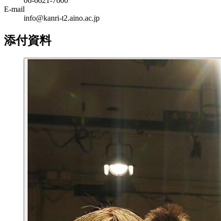
06-6621-7600
E-mail
info@kanri-t2.aino.ac.jp
添付資料