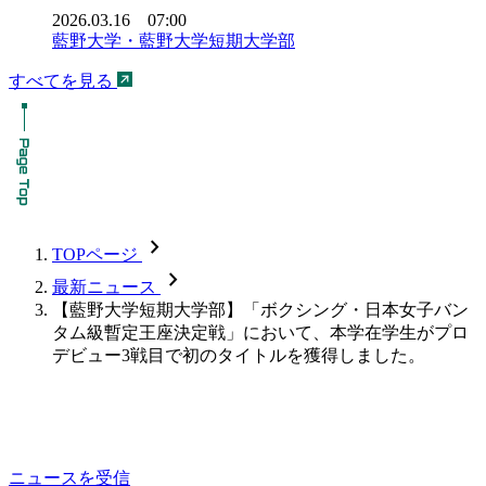
2026.03.16 07:00
藍野大学・藍野大学短期大学部
すべてを見る
chevron_forward
TOPページ
chevron_forward
最新ニュース
【藍野大学短期大学部】「ボクシング・日本女子バン
タム級暫定王座決定戦」において、本学在学生がプロ
デビュー3戦目で初のタイトルを獲得しました。
ニュースを受信