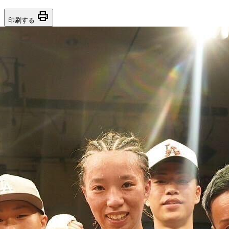
print
印刷する