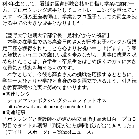
科3年生として、看護師国家試験合格を目指し学業に励む一
方、プロボクシング選手として日々トレーニングを重ねてい
ます。今回の王座獲得は、学業とプロ選手としての両立を続
ける中での大きな成果となりました。
【藍野大学短期大学部学長 足利学からの祝辞】
本学の在学生である高倉日向さんが日本女子バンタム級暫
定王座を獲得されたことを心よりお祝い申し上げます。学業
と競技という二つの厳しい道を歩みながら、見事に成果を収
められたことは、在学生・卒業生をはじめ多くの方々に大き
な勇気と感動を与えるものです。
本学として、今後も高倉さんの挑戦を応援するとともに、
学生一人ひとりが学びと自身の夢を両立できるよう、引き続
き教育環境の充実に努めてまいります。
■関連リンク
ディアマンテボクシングジム＆フィットネス
http://www.diamanteboxing.com/index.html
■関連記事
『ボクシングと看護師への道の両立目指す高倉日向 プロ３
戦目でタイトル獲得「判定が出た瞬間は涙が出てきました」
（デイリースポーツ） – Yahoo!ニュース』