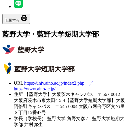
print
印刷する
藍野大学・藍野大学短期大学部
URL
https://univ.aino.ac.jp/index2.php ／
https://www.aino-jc.jp/
住所
【藍野大学】大阪茨木キャンパス 〒567-0012
大阪府茨木市東太田4-5-4【藍野大学短期大学部】大阪
阿倍野キャンパス 〒545-0004 大阪市阿倍野区文の里
３丁目15番47号
学長（学校長）
藍野大学 角野文彦 / 藍野大学短期大
学部 井村弥生