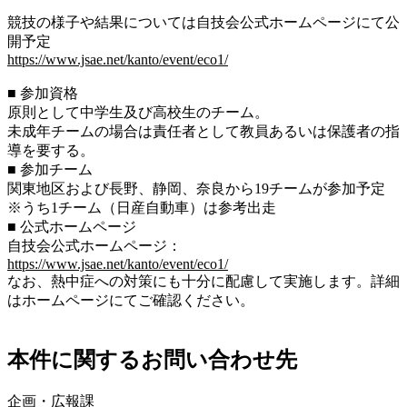
競技の様子や結果については自技会公式ホームページにて公
開予定
https://www.jsae.net/kanto/event/eco1/
■ 参加資格
原則として中学生及び高校生のチーム。
未成年チームの場合は責任者として教員あるいは保護者の指
導を要する。
■ 参加チーム
関東地区および長野、静岡、奈良から19チームが参加予定
※うち1チーム（日産自動車）は参考出走
■ 公式ホームページ
自技会公式ホームページ：
https://www.jsae.net/kanto/event/eco1/
なお、熱中症への対策にも十分に配慮して実施します。詳細
はホームページにてご確認ください。
本件に関するお問い合わせ先
企画・広報課