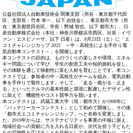
公益社団法人自動車技術会 関東支部（所在：東京都千代田
区、支部長：竹本 幸一、以下 自技会）、東京都市大学（所
在：東京都世田谷区、学長：野城 智也、以下 都市大）、日
産自動車株式会社（本社：神奈川県横浜市西区、社長：イヴ
ァン・エスピノーサ、以下 日産）は、8月23日（土）に「エ
コ１チャレンジカップ 2025 ～中・高校生による手作り電
気自動車コンテスト～」を開催します。
本コンテストの目的は、ものづくりの楽しさや環境、エネル
ギー問題について学び、学生の創意工夫や知的挑戦を促し、
その体験を通じて独創性に富む人材を育むことです。本コン
テストでは、参加者の中・高校生がチームを組み、電気自動
車を手作りで製作します。そして、「走る・曲がる・止ま
る」といったクルマの基本性能と環境に配慮したデザイン性
に加えて、機能性やコスト競争力を競います。
本コンテストは、武蔵工業大学（現：都市大）が1998年に
「バッテリーカーコンテスト」として初めて開催し、その後
「都市大エコ１チャレンジカップ」へと名称を変更しまし
た。2019年からは、サステナビリティを事業の中核に据え、
地域社会への貢献に力を入れる日産が、次代を担う子どもた
ちの可能性を広げることを目的として主催者に加わり、コン