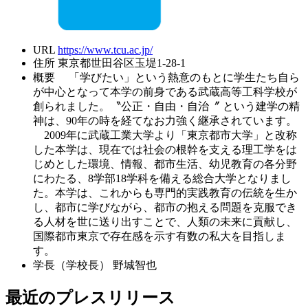
URL
https://www.tcu.ac.jp/
住所
東京都世田谷区玉堤1-28-1
概要
「学びたい」という熱意のもとに学生たち自ら
が中心となって本学の前身である武蔵高等工科学校が
創られました。〝公正・自由・自治〞 という建学の精
神は、90年の時を経てなお力強く継承されています。
2009年に武蔵工業大学より「東京都市大学」と改称
した本学は、現在では社会の根幹を支える理工学をは
じめとした環境、情報、都市生活、幼児教育の各分野
にわたる、8学部18学科を備える総合大学となりまし
た。本学は、これからも専門的実践教育の伝統を生か
し、都市に学びながら、都市の抱える問題を克服でき
る人材を世に送り出すことで、人類の未来に貢献し、
国際都市東京で存在感を示す有数の私大を目指しま
す。
学長（学校長）
野城智也
最近のプレスリリース