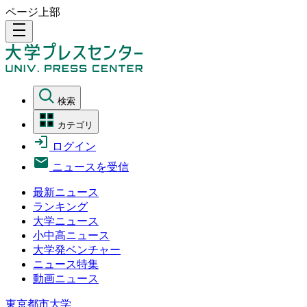
ページ上部
density_medium
検索
カテゴリ
ログイン
ニュースを受信
最新ニュース
ランキング
大学ニュース
小中高ニュース
大学発ベンチャー
ニュース特集
動画ニュース
東京都市大学