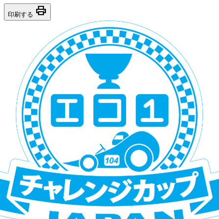
print
印刷する