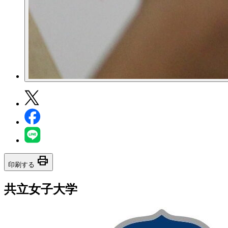
print
印刷する
共立女子大学