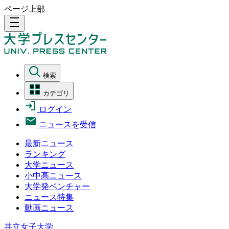
ページ上部
density_medium
検索
カテゴリ
ログイン
ニュースを受信
最新ニュース
ランキング
大学ニュース
小中高ニュース
大学発ベンチャー
ニュース特集
動画ニュース
共立女子大学