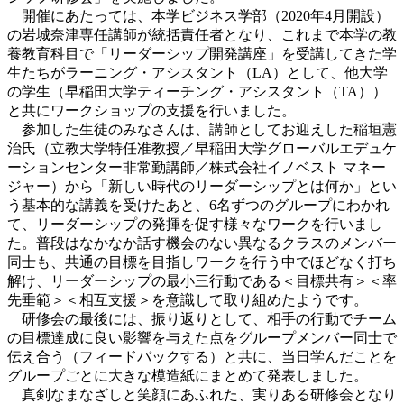
開催にあたっては、本学ビジネス学部（2020年4月開設）
の岩城奈津専任講師が統括責任者となり、これまで本学の教
養教育科目で「リーダーシップ開発講座」を受講してきた学
生たちがラーニング・アシスタント（LA）として、他大学
の学生（早稲田大学ティーチング・アシスタント（TA））
と共にワークショップの支援を行いました。
参加した生徒のみなさんは、講師としてお迎えした稲垣憲
治氏（立教大学特任准教授／早稲田大学グローバルエデュケ
ーションセンター非常勤講師／株式会社イノベスト マネー
ジャー）から「新しい時代のリーダーシップとは何か」とい
う基本的な講義を受けたあと、6名ずつのグループにわかれ
て、リーダーシップの発揮を促す様々なワークを行いまし
た。普段はなかなか話す機会のない異なるクラスのメンバー
同士も、共通の目標を目指しワークを行う中でほどなく打ち
解け、リーダーシップの最小三行動である＜目標共有＞＜率
先垂範＞＜相互支援＞を意識して取り組めたようです。
研修会の最後には、振り返りとして、相手の行動でチーム
の目標達成に良い影響を与えた点をグループメンバー同士で
伝え合う（フィードバックする）と共に、当日学んだことを
グループごとに大きな模造紙にまとめて発表しました。
真剣なまなざしと笑顔にあふれた、実りある研修会となり