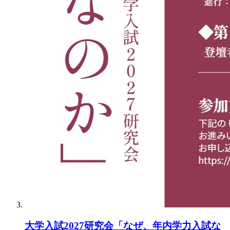
大学入試2027研究会「なぜ、年内学力入試な