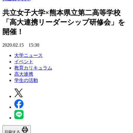
共立女子大学×熊本県立第二高等学校
「高大連携リーダーシップ研修会」を
開催！
2020.02.15 15:30
大学ニュース
イベント
教育カリキュラム
高大連携
学生の活動
print
印刷する