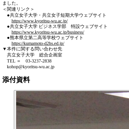
ました。
＜関連リンク＞
●共立女子大学・共立女子短期大学ウェブサイト
https://www.kyoritsu-wu.ac.jp/
●共立女子大学 ビジネス学部 特設ウェブサイト
https://www.kyoritsu-wu.ac.jp/business/
●熊本県立第二高等学校ウェブサイト
https://kumamoto-d2hs.ed.jp/
▼本件に関する問い合わせ先
共立女子大学 総合企画室
TEL ＝ 03-3237-2838
kohop@kyoritsu-wu.ac.jp
添付資料