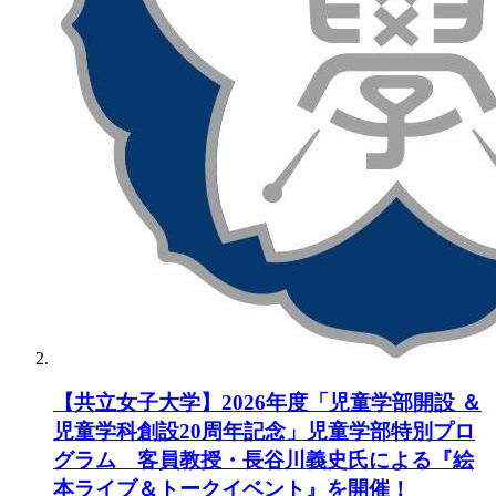
【共立女子大学】2026年度「児童学部開設 ＆
児童学科創設20周年記念」児童学部特別プロ
グラム 客員教授・長谷川義史氏による『絵
本ライブ＆トークイベント』を開催！