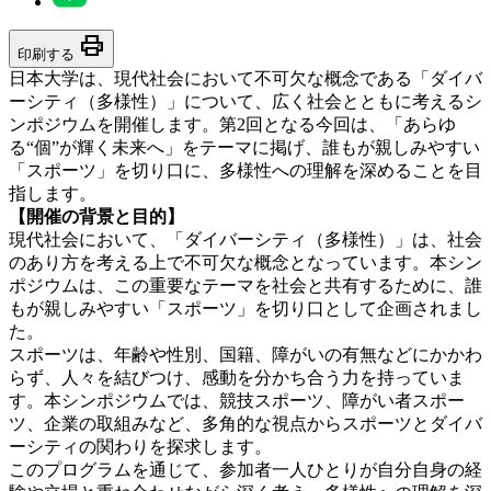
print
印刷する
日本大学は、現代社会において不可欠な概念である「ダイバ
ーシティ（多様性）」について、広く社会とともに考えるシ
ンポジウムを開催します。第2回となる今回は、「あらゆ
る“個”が輝く未来へ」をテーマに掲げ、誰もが親しみやすい
「スポーツ」を切り口に、多様性への理解を深めることを目
指します。
【開催の背景と目的】
現代社会において、「ダイバーシティ（多様性）」は、社会
のあり方を考える上で不可欠な概念となっています。本シン
ポジウムは、この重要なテーマを社会と共有するために、誰
もが親しみやすい「スポーツ」を切り口として企画されまし
た。
スポーツは、年齢や性別、国籍、障がいの有無などにかかわ
らず、人々を結びつけ、感動を分かち合う力を持っていま
す。本シンポジウムでは、競技スポーツ、障がい者スポー
ツ、企業の取組みなど、多角的な視点からスポーツとダイバ
ーシティの関わりを探求します。
このプログラムを通じて、参加者一人ひとりが自分自身の経