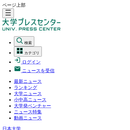
ページ上部
density_medium
検索
カテゴリ
ログイン
ニュースを受信
最新ニュース
ランキング
大学ニュース
小中高ニュース
大学発ベンチャー
ニュース特集
動画ニュース
日本大学