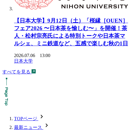
【日本大学】9月12日（土）「桜縁［OUEN］
フェア2026 〜日本茶を愉しむ〜」を開催！茶
人・松村宗亮氏による特別トークや日本茶マ
ルシェ、ミニ鉄道など、五感で楽しむ秋の1日
2026.07.06 13:00
日本大学
すべてを見る
chevron_forward
TOPページ
chevron_forward
最新ニュース