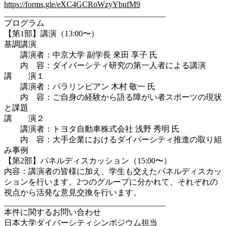
https://forms.gle/eXC4GCRoWzyYbufM9
________________________________________
プログラム
【第1部】講演（13:00〜）
基調講演
講演者：中京大学 副学長 來田 享子 氏
内 容：ダイバーシティ研究の第一人者による講演
講 演１
講演者：パラリンピアン 木村 敬一 氏
内 容：ご自身の経験から語る障がい者スポーツの現状
と課題
講 演２
講演者：トヨタ自動車株式会社 浅野 秀明 氏
内 容：大手企業におけるダイバーシティ推進の取り組
み事例
【第2部】パネルディスカッション（15:00〜）
内容：講演者の皆様に加え、学生も交えたパネルディスカッ
ションを行います。2つのグループに分かれて、それぞれの
視点から活発な意見交換を行います。
________________________________________
本件に関するお問い合わせ
日本大学ダイバーシティシンポジウム担当