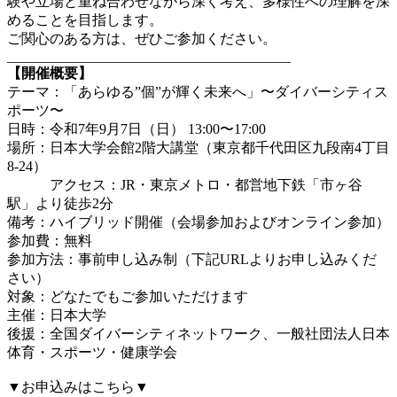
験や立場と重ね合わせながら深く考え、多様性への理解を深
めることを目指します。
ご関心のある方は、ぜひご参加ください。
________________________________________
【開催概要】
テーマ：「あらゆる”個”が輝く未来へ」〜ダイバーシティス
ポーツ〜
日時：令和7年9月7日（日） 13:00〜17:00
場所：日本大学会館2階大講堂（東京都千代田区九段南4丁目
8-24）
アクセス：JR・東京メトロ・都営地下鉄「市ヶ谷
駅」より徒歩2分
備考：ハイブリッド開催（会場参加およびオンライン参加）
参加費：無料
参加方法：事前申し込み制（下記URLよりお申し込みくだ
さい）
対象：どなたでもご参加いただけます
主催：日本大学
後援：全国ダイバーシティネットワーク、一般社団法人日本
体育・スポーツ・健康学会
▼お申込みはこちら▼