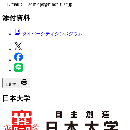
E-mail： adm.dps@nihon-u.ac.jp
添付資料
picture_as_pdf
ダイバーシティシンポジウム
print
印刷する
日本大学