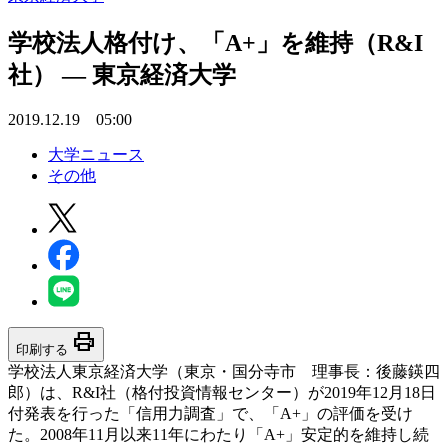
学校法人格付け、「A+」を維持（R&I
社） — 東京経済大学
2019.12.19 05:00
大学ニュース
その他
print
印刷する
学校法人東京経済大学（東京・国分寺市 理事長：後藤鍈四
郎）は、R&I社（格付投資情報センター）が2019年12月18日
付発表を行った「信用力調査」で、「A+」の評価を受け
た。2008年11月以来11年にわたり「A+」安定的を維持し続