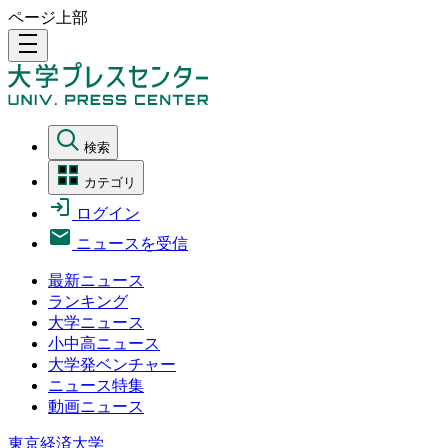
ページ上部
density_medium
検索
カテゴリ
ログイン
ニュースを受信
最新ニュース
ランキング
大学ニュース
小中高ニュース
大学発ベンチャー
ニュース特集
動画ニュース
東京経済大学