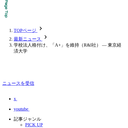
chevron_forward
TOPページ
chevron_forward
最新ニュース
学校法人格付け、「A+」を維持（R&I社） — 東京経
済大学
ニュースを受信
x
youtube
記事ジャンル
PICK UP