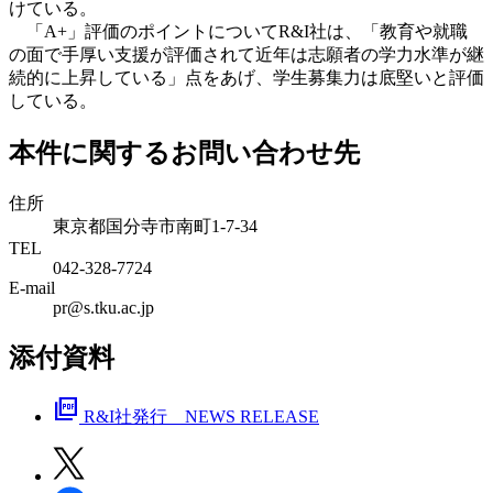
けている。
「A+」評価のポイントについてR&I社は、「教育や就職
の面で手厚い支援が評価されて近年は志願者の学力水準が継
続的に上昇している」点をあげ、学生募集力は底堅いと評価
している。
本件に関するお問い合わせ先
住所
東京都国分寺市南町1-7-34
TEL
042-328-7724
E-mail
pr@s.tku.ac.jp
添付資料
picture_as_pdf
R&I社発行 NEWS RELEASE