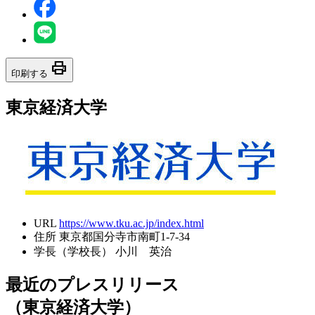
print
印刷する
東京経済大学
URL
https://www.tku.ac.jp/index.html
住所
東京都国分寺市南町1-7-34
学長（学校長）
小川 英治
最近のプレスリリース
（東京経済大学）