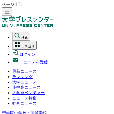
ページ上部
density_medium
検索
カテゴリ
ログイン
ニュースを受信
最新ニュース
ランキング
大学ニュース
小中高ニュース
大学発ベンチャー
ニュース特集
動画ニュース
聖学院中学校・高等学校