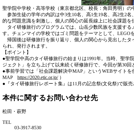
聖学院中学校・高等学校（東京都北区、校長：角田秀明）の中学3
参加生徒の学年の内訳は中3生10名、高1生19名、高2生
的な問題意識を刺激し、個人の関心の延長線上に社会課題を
タイ研修旅行のプログラムでは、山岳少数民族を支援するメ
す。チェンマイの学校ではゴミ問題をテーマとして、LEGO
帰国後は研修旅行を振り返り、個人の関心から見出したタイ
られ、発行されます。
【ポイント】
●聖学院中高のタイ研修旅行の始まりは1991年。当時、聖
ジェクト」を立ち上げて以来続く研修旅行で、今回が第30回
●事前学習では「社会課題解決中MAP」というWEBサイトを
MAP
https://2020.etic.or.jp/
）
●『タイ研修旅行レポート集』は11月の記念祭(文化祭)で
本件に関するお問い合わせ先
松田・萩野
TEL
03-3917-8530