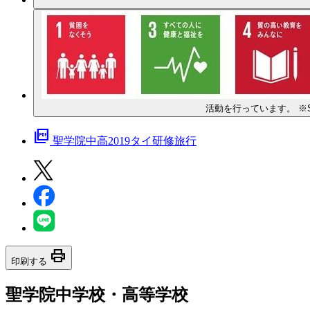
活動を行っています。 ※
picture_as_pdf
聖学院中高2019タイ研修旅行
print
印刷する
聖学院中学校・高等学校