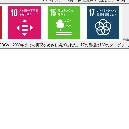
2018年レポート集 『南北回廊を北上せよ』 A5判、
※
SDGs…2030年までの実現をめざし掲げられた、17の目標と169のターゲ