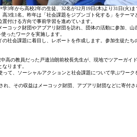
年から高校2年の生徒、32名が12月19日(木)より31日(火)
2名、高3生1名。昨年は「社会課題をジブンゴト化する」をテー
位置付ける方向で事前学習を進めています。
ーコック財団やアブアリ財団を訪れ、団体の活動に参加、山
を使ったワークを実施します。
の社会課題に着目し、レポートを作成します。参加生徒たち
学院中高の教員だった戸邉治朗前校長先生が、現地でツアーガイ
となります。
使って、ソーシャルアクションと社会課題について学ぶワークを実
販売され、その収益はメーコック財団、アブアリ財団などに寄付さ