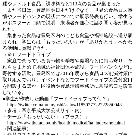
麺やレトルト食品、調味料など113点の食品が集まった。
また当日は、豊島区や日本だけでなく、世界の食品ロス事
情やフードバンクの現状についての展示発表も行い、学生ら
がポスターと口頭で説明。来場者が熱心に話を聞く姿が見ら
れた。
集まった食品は豊島区内のこども食堂や福祉施設へ送り届
けられ、学生らは「もったいない」が「ありがとう」へかわ
る活動に貢献できた。
（※）フードドライブ
家庭で余っている食べ物を学校や職場などに持ち寄り、そ
れらをまとめて地域の福祉団体や施設、フードバンクなどに
寄付する活動。豊島区では2016年度から食品ロス削減対策に
取り組んでおり、イベントなどでフードドライブの受付窓口
を開設するほか、区役所や豊島清掃事務所に常設窓口を設置
している。
●学生が作成した動画「フードドライブって何？」
https://twitter.com/thu_nyushi/status/1185027722222850048
（参考：帝京平成大学公式サイト内）
・チーム「もったいない＋（プラス）」
https://www.thu.ac.jp/univ/health_medical/ha_index/mottainai
（関連記事）
・食品ロスを考えるチーム「もったいないプラス＋（プラ