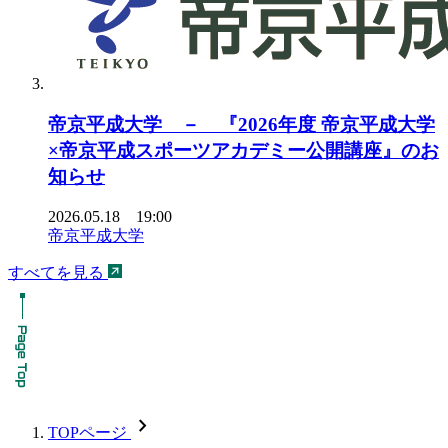
帝京平成大学 － 『2026年度 帝京平成大学
×帝京平成スポーツアカデミー公開講座』のお
知らせ
2026.05.18 19:00
帝京平成大学
すべてを見る
chevron_forward
TOPページ