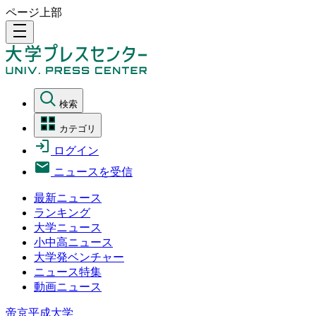
ページ上部
density_medium
検索
カテゴリ
ログイン
ニュースを受信
最新ニュース
ランキング
大学ニュース
小中高ニュース
大学発ベンチャー
ニュース特集
動画ニュース
帝京平成大学