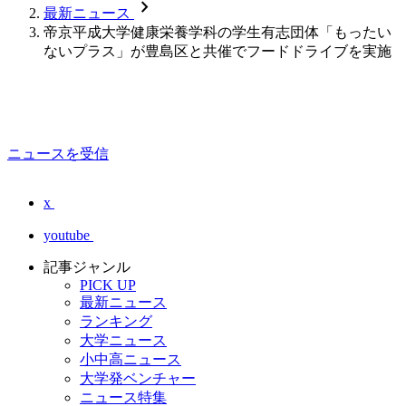
chevron_forward
最新ニュース
帝京平成大学健康栄養学科の学生有志団体「もったい
ないプラス」が豊島区と共催でフードドライブを実施
ニュースを受信
x
youtube
記事ジャンル
PICK UP
最新ニュース
ランキング
大学ニュース
小中高ニュース
大学発ベンチャー
ニュース特集