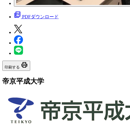
picture_as_pdf
PDFダウンロード
print
印刷する
帝京平成大学