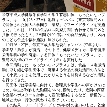
帝京平成大学健康栄養学科の学生有志団体「もったいないプ
ラス」は、10月26・27日に池袋キャンパス（東京都豊島区）
で開催された同大の学園祭「梟祭」でフードドライブを実施
した。これは、10月の食品ロス削減月間に合わせて豊島区と
共催で行ったもの。2日間で100点以上の食品が集まり、区内
のこども食堂や福祉施設に届けられた。
10月26・27日、帝京平成大学池袋キャンパスで7年ぶりに
学園祭「梟祭」が復活。その中で、健康メディカル学部健康
栄養学科の学生有志による団体「もったいないプラス」は、
豊島区共催のフードドライブ（※）を実施した。
今回活動した「もったいないプラス」は、食品ロス削減活
動に取り組む学生団体で、廃棄する食品の有効活用の方法と
して小麦ふすまを使用したかりんとうを開発するなどの活動
を行ってきた。
同団体では学園祭に向けて、教職員や学生への声かけをは
じめ、学生が制作した動画をSNSに投稿したり、近隣の商店
や企業へポスターを持参して宣伝活動をするなど、積極的に
地域と大学、行政の関わりを広げていった。
その結果、フードドライブでは学内外の協力のもと、乾燥