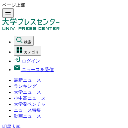
ページ上部
density_medium
検索
カテゴリ
ログイン
ニュースを受信
最新ニュース
ランキング
大学ニュース
小中高ニュース
大学発ベンチャー
ニュース特集
動画ニュース
明星大学