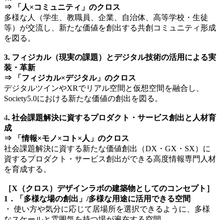
⇒ 「人×コミュニティ」のクロス
多様な人（学生、教職員、企業、自治体、高等学校・生徒
等）が交流し、新たな価値を創出する共創コミュニティ形成
を図る。
3. フィジカル（現実の課題）とデジタル技術の活用による実
装・革新
⇒ 「フィジカル×デジタル」のクロス
デジタルツインやXRでリアル空間と仮想空間を融合し、
Society5.0における新たな価値の創出を図る。
4
. 社会課題解決に資するプロダクト・サービス創出と人材育
成
⇒ 「情報×モノ×コト×人」のクロス
社会課題解決に資する新たな価値創出（DX・GX・SX）に
資するプロダクト・サービス創出ができる高度情報専門人材
を育成する。
［X（クロス）デザインラボの建築物としてのコンセプト］
1．「多様な場の創出」/多様な用途に活用できる空間
・ 使い方や気分に応じて居場所を選択できるように、多様
なスケールと雰囲気を持つ場が遍在する空間