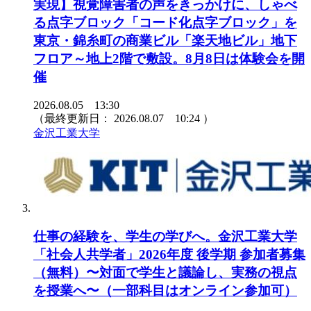
実現】視覚障害者の声をきっかけに、しゃべ
る点字ブロック「コード化点字ブロック」を
東京・錦糸町の商業ビル「楽天地ビル」地下
フロア～地上2階で敷設。8月8日は体験会を開
催
2026.08.05 13:30
（最終更新日：
2026.08.07 10:24
）
金沢工業大学
仕事の経験を、学生の学びへ。金沢工業大学
「社会人共学者」2026年度 後学期 参加者募集
（無料）〜対面で学生と議論し、実務の視点
を授業へ〜（一部科目はオンライン参加可）