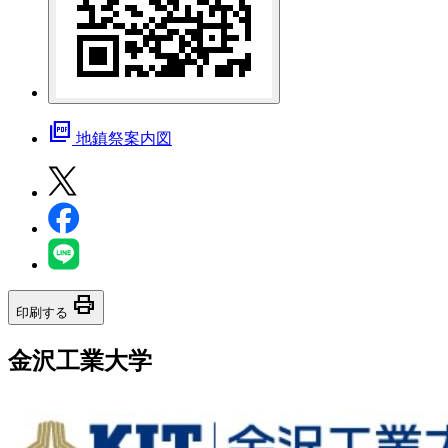
picture_as_pdf
地鎮祭案内図
print
印刷する
金沢工業大学