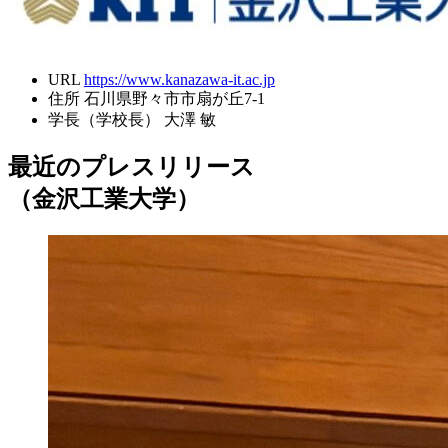
URL
https://www.kanazawa-it.ac.jp
住所
石川県野々市市扇が丘7-1
学長（学校長）
大澤 敏
最近のプレスリリース
（金沢工業大学）