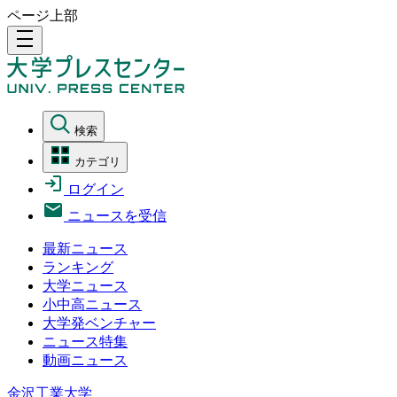
ページ上部
density_medium
検索
カテゴリ
ログイン
ニュースを受信
最新ニュース
ランキング
大学ニュース
小中高ニュース
大学発ベンチャー
ニュース特集
動画ニュース
金沢工業大学