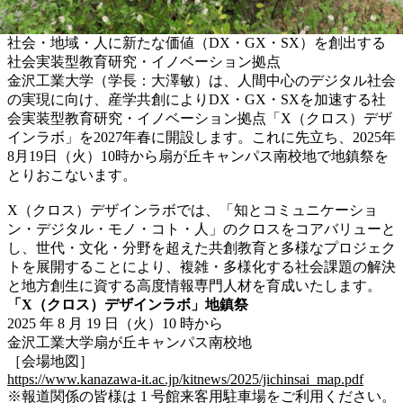
社会・地域・人に新たな価値（DX・GX・SX）を創出する
社会実装型教育研究・イノベーション拠点
金沢工業大学（学長：大澤敏）は、人間中心のデジタル社会
の実現に向け、産学共創によりDX・GX・SXを加速する社
会実装型教育研究・イノベーション拠点「X（クロス）デザ
インラボ」を2027年春に開設します。これに先立ち、2025年
8月19日（火）10時から扇が丘キャンパス南校地で地鎮祭を
とりおこないます。
X（クロス）デザインラボでは、「知とコミュニケーショ
ン・デジタル・モノ・コト・人」のクロスをコアバリューと
し、世代・文化・分野を超えた共創教育と多様なプロジェク
トを展開することにより、複雑・多様化する社会課題の解決
と地方創生に資する高度情報専門人材を育成いたします。
「X（クロス）デザインラボ」地鎮祭
2025 年 8 月 19 日（火）10 時から
金沢工業大学扇が丘キャンパス南校地
［会場地図］
https://www.kanazawa-it.ac.jp/kitnews/2025/jichinsai_map.pdf
※報道関係の皆様は 1 号館来客用駐車場をご利用ください。