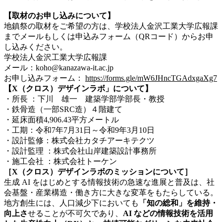
【取材のお申し込みについて】
地鎮祭の取材をご希望の方は、学校法人金沢工業大学広報課
までメールもしくは申込みフォーム（QRコード）からお申
し込みください。
学校法人金沢工業大学広報課
メール：koho@kanazawa-it.ac.jp
お申し込みフォーム：
https://forms.gle/mW6JHncTGAdxgaXg7
【X（クロス）デザインラボ」について】
・所長 ：下川 雄一 建築学部学部長・教授
・鉄骨造（一部SRC造）４階建て
・延床面積4,906.43平方メートル
・工期：令和7年7月31日～令和9年3月10日
・設計監修：株式会社カタチアーキテクツ
・設計監理 ：株式会社山岸建築設計事務所
・施工会社 ：株式会社トーケン
［X（クロス）デザインラボのミッションについて］
生成 AI をはじめとする情報技術の急速な進展と普及は、社
会基盤・産業構造・働き方に大きな変革をもたらしている。
地方創生には、人口減少下においても
「知の総和」を維持・
向上さ
せることが不可欠であり、
AI などの情報技術を活用