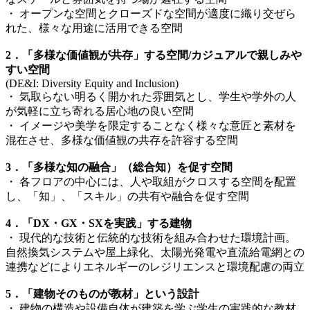
・ オープンな空間とクローズドな空間が適度に織り交ぜら
れた、様々な用途に活用できる空間
2．「多様な価値観が共存」する空間/カジュアルで親しみや
すい空間
(DE&I: Diversity Equity and Inclusion)
・ 気取らない明るく開かれた雰囲気とし、学生や学外の人
が気軽に立ち寄れる居心地の良い空間
・ イメージや美学を限定することなく様々な意匠と素材を
混在させ、多様な価値観の共存を許容する空間
3．「多様な知の融合」（総合知）を促す空間
・ 各フロアの中心には、人や取組がクロスする空間を配置
し、「知」、「スキル」の共有や融合を促す空間
4．「DX・GX・SXを実践」する建物
・ 現代的な技術と伝統的な技術を組み合わせた環境計画。
自然換気システムや屋上緑化、太陽光発電や直流給電網との
連携などによりエネルギーのレジリエンスと環境配慮の両立
5．「建物そのものが教材」という設計
・ 建物の構造や設備自体が建築を学ぶ学生の実践的な教材