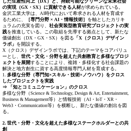
した生産性向上（DX）と、持続可能なグリーンな未来社会
の実現（GX・SX）に貢献できる人材
が求められている。
金沢工業大学は、AI時代において希求される人材を育成す
るために、
［専門分野 × AI・情報技術］
を軸としたカリキ
ュラムの充実を図り、
社会実装型教育研究プロジェクトの実
践
を推進している。この取組を先導する拠点として、新たな
価値創出（DX・GX・SX）を図る
「X（クロス）デザイン
ラボ」
を開設する。
X（クロス）デザインラボでは、下記のテーマをコアバリュ
ーとし、
世代・文化・分野を超えた共創教育と多様なプロジ
ェクトを展開
することにより、複雑・多様化する社会課題の
解決と地方創生に資する高度情報専門人材を育成する。
1.
多様な分野（専門知×スキル・技術×ノウハウ）をクロス
したプロジェクトを実践
⇒ 「知とコミュニケーション」のクロス
多様な分野（Science & Technology, Design & Art, Entertainment,
Business & Management等）と情報技術（AI・IoT・XR・
Web3・Communication等）を横断し、新たな価値の創出を図
る。
2. 世代・分野・文化を超えた多様なステークホルダーとの共
創