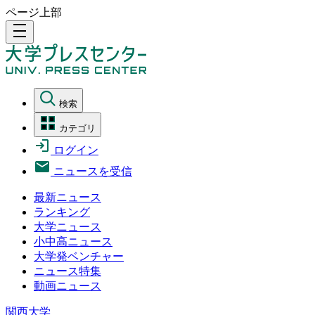
ページ上部
density_medium
検索
カテゴリ
ログイン
ニュースを受信
最新ニュース
ランキング
大学ニュース
小中高ニュース
大学発ベンチャー
ニュース特集
動画ニュース
関西大学