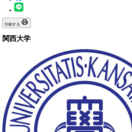
print
印刷する
関西大学