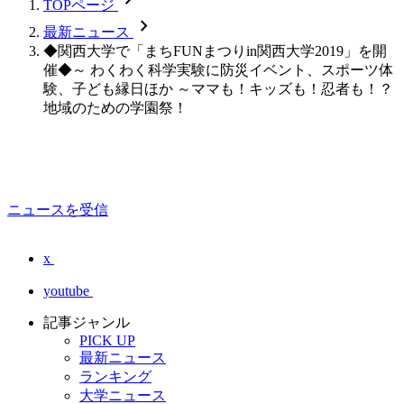
TOPページ
chevron_forward
最新ニュース
◆関西大学で「まちFUNまつりin関西大学2019」を開
催◆～ わくわく科学実験に防災イベント、スポーツ体
験、子ども縁日ほか ～ママも！キッズも！忍者も！？
地域のための学園祭！
ニュースを受信
x
youtube
記事ジャンル
PICK UP
最新ニュース
ランキング
大学ニュース