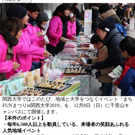
関西大学ではこのたび、地域と大学をつなぐイベント「まち
FUNまつりin関西大学2019」を、12月8日（日）に千里山キ
ャンパスにて開催します。
【本件のポイント】
・毎年6,500人以上を動員している、来場者の笑顔あふれる
人気地域イベント