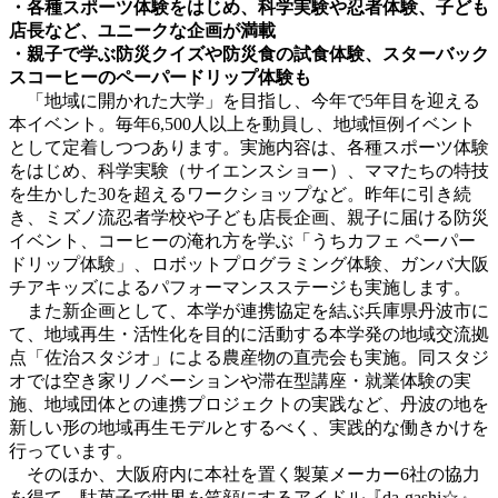
・各種スポーツ体験をはじめ、科学実験や忍者体験、子ども
店長など、ユニークな企画が満載
・親子で学ぶ防災クイズや防災食の試食体験、スターバック
スコーヒーのペーパードリップ体験も
「地域に開かれた大学」を目指し、今年で5年目を迎える
本イベント。毎年6,500人以上を動員し、地域恒例イベント
として定着しつつあります。実施内容は、各種スポーツ体験
をはじめ、科学実験（サイエンスショー）、ママたちの特技
を生かした30を超えるワークショップなど。昨年に引き続
き、ミズノ流忍者学校や子ども店長企画、親子に届ける防災
イベント、コーヒーの淹れ方を学ぶ「うちカフェ ペーパー
ドリップ体験」、ロボットプログラミング体験、ガンバ大阪
チアキッズによるパフォーマンスステージも実施します。
また新企画として、本学が連携協定を結ぶ兵庫県丹波市に
て、地域再生・活性化を目的に活動する本学発の地域交流拠
点「佐治スタジオ」による農産物の直売会も実施。同スタジ
オでは空き家リノベーションや滞在型講座・就業体験の実
施、地域団体との連携プロジェクトの実践など、丹波の地を
新しい形の地域再生モデルとするべく、実践的な働きかけを
行っています。
そのほか、大阪府内に本社を置く製菓メーカー6社の協力
を得て、駄菓子で世界を笑顔にするアイドル『da-gashi☆』