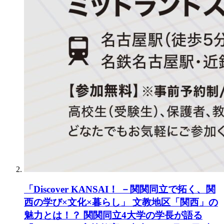
「Discover KANSAI！ －関関同立で拓く、関
西の学び×文化×暮らし」 文教地区「関西」の
魅力とは！？ 関関同立4大学の学長が語る