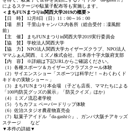
によるステージや駄菓子配布等も実施します。
＜まちFUNまつりin関西大学2019の概要＞
【日 時】 12月8日（日）11：00～16：00
【場 所】 千里山キャンパス内各所（総合受付：凜風館
前）
【主 催】 まちFUNまつりin関西大学2019実行委員会
【協 賛】 学校法人関西大学
【協 力】 NPO法人関西大学カイザーズクラブ、NPO法人
ママふぁん関西、ミズノ株式会社、日本赤十字大阪府支部
【内 容】 ※詳細は下記URLからご確認ください。
（1）各種スポーツ＆カイザーズクラブスクール体験
（2）サイエンスショー「スポーツは科学だ！～わくわくド
キドキの実験ショー～」
（3）まちFUNまつり本会場 （子ども店長、ママたちによる
「100均防災グッズの展示」「防災クイズ」ほか）
（4）ミズノ流忍者学校
（5）うちカフェ ペーパードリップ体験
（6）佐治スタジオ農産物直売会
（7）駄菓子アイドル『da-gashi☆』、ガンバ大阪チアキッズ
ステージ など
▼本件の詳細▼