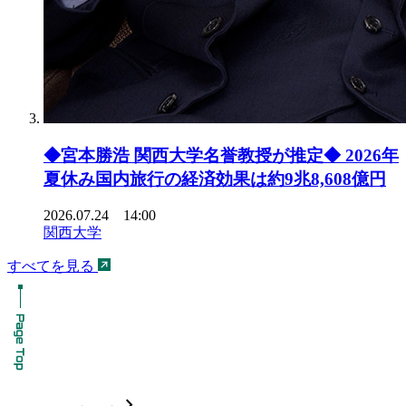
◆宮本勝浩 関西大学名誉教授が推定◆ 2026年
夏休み国内旅行の経済効果は約9兆8,608億円
2026.07.24 14:00
関西大学
すべてを見る
chevron_forward