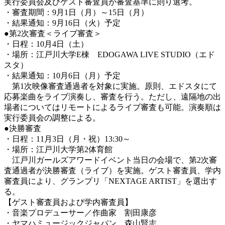
実行委員会及びゲスト審査員が審査基準に則り選考。
・審査期間：9月1日（月）～15日（月）
・結果通知：9月16日（火）予定
●第2次審査＜ライブ審査＞
・日程：10月4日（土）
・場所：江戸川大学E棟 EDOGAWA LIVE STUDIO（エド
スタ）
・結果通知：10月6日（月）予定
第1次映像審査通過者を対象に実施。原則、エドスタにて
応募楽曲をライブ演奏し、審査を行う。ただし、遠隔地の出
場者についてはリモートによるライブ審査も可能。演奏順は
実行委員会の調整による。
●決勝審査
・日程：11月3日（月・祝）13:30～
・場所：江戸川大学第2体育館
江戸川ガールズアワードイベント当日の会場で、第2次審
査通過者が決勝審査（ライブ）を実施。ゲスト審査員、学内
審査員により、グランプリ「NEXTAGE ARTIST」を選出す
る。
【ゲスト審査員および学内審査員】
・音楽プロデューサー／作曲家 割田康彦
・ヤマハミュージックジャパン 森山賢志