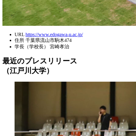
URL
https://www.edogawa-u.ac.jp/
住所
千葉県流山市駒木474
学長（学校長）
宮崎孝治
最近のプレスリリース
（江戸川大学）