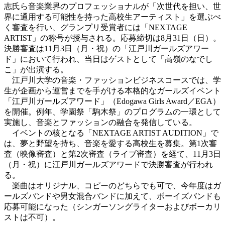
志氏ら音楽業界のプロフェッショナルが「次世代を担い、世
界に通用する可能性を持った高校生アーティスト」を選ぶべ
く審査を行い、グランプリ受賞者には「NEXTAGE
ARTIST」の称号が授与される。応募締切は8月31日（日）。
決勝審査は11月3日（月・祝）の「江戸川ガールズアワー
ド」において行われ、当日はゲストとして「高嶺のなでし
こ」が出演する。
江戸川大学の音楽・ファッションビジネスコースでは、学
生が企画から運営までを手がける本格的なガールズイベント
「江戸川ガールズアワード」（Edogawa Girls Award／EGA）
を開催。例年、学園祭「駒木祭」のプログラムの一環として
実施し、音楽とファッションの融合を発信している。
イベントの核となる「NEXTAGE ARTIST AUDITION」で
は、夢と野望を持ち、音楽を愛する高校生を募集。
第1次審
査（映像審査）と第2次審査（ライブ審査）を経て、11月3日
（月・祝）に江戸川ガールズアワードで決勝審査が行われ
る。
楽曲はオリジナル、コピーのどちらでも可で、今年度はガ
ールズバンドや男女混合バンドに加えて、ボーイズバンドも
応募可能になった（シンガーソングライターおよびボーカリ
ストは不可）。