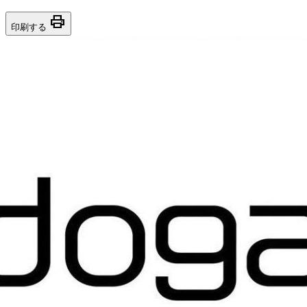
print
印刷する