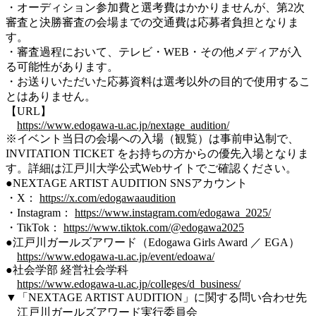
・オーディション参加費と選考費はかかりませんが、
第2次
審査
と決勝審査の会場までの交通費は応募者負担となりま
す。
・審査過程において、テレビ・WEB・その他メディアが⼊
る可能性があります。
・お送りいただいた応募資料は選考以外の⽬的で使⽤するこ
とはありません。
【URL】
https://www.edogawa-u.ac.jp/nextage_audition/
※イベント当日の会場への入場（観覧）は事前申込制で、
INVITATION TICKET をお持ちの方からの優先入場となりま
す。詳細は江戸川大学公式Webサイトでご確認ください。
●NEXTAGE ARTIST AUDITION SNSアカウント
・X：
https://x.com/edogawaaudition
・Instagram：
https://www.instagram.com/edogawa_2025/
・TikTok：
https://www.tiktok.com/@edogawa2025
●江戸川ガールズアワード（Edogawa Girls Award ／ EGA）
https://www.edogawa-u.ac.jp/event/edoawa/
●社会学部 経営社会学科
https://www.edogawa-u.ac.jp/colleges/d_business/
▼「NEXTAGE ARTIST AUDITION」に関する問い合わせ先
江戸川ガールズアワード実行委員会