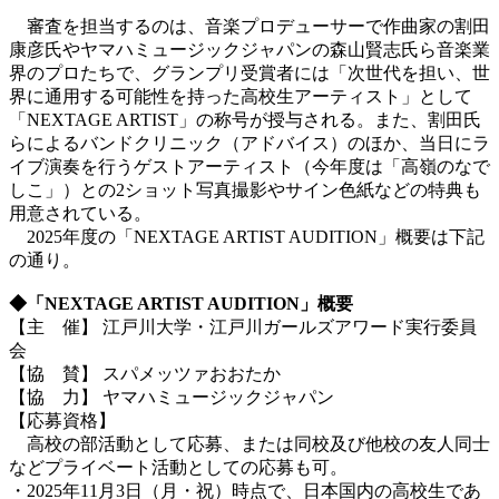
審査を担当するのは、音楽プロデューサーで作曲家の割田
康彦氏やヤマハミュージックジャパンの森山賢志氏ら音楽業
界のプロたちで、グランプリ受賞者には「次世代を担い、世
界に通用する可能性を持った高校生アーティスト」として
「NEXTAGE ARTIST」の称号が授与される。また、割田氏
らによるバンドクリニック（アドバイス）のほか、当日にラ
イブ演奏を行うゲストアーティスト（今年度は「高嶺のなで
しこ」）との2ショット写真撮影やサイン色紙などの特典も
用意されている。
2025年度の「NEXTAGE ARTIST AUDITION」概要は下記
の通り。
◆「
NEXTAGE ARTIST AUDITION
」概要
【主 催】 江戸川大学・江戸川ガールズアワード実行委員
会
【協 賛】 スパメッツァおおたか
【協 力】 ヤマハミュージックジャパン
【応募資格】
高校の部活動として応募、または同校及び他校の友人同士
などプライベート活動としての応募も可。
・2025年11月3日（月・祝）時点で、日本国内の高校生であ