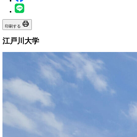
print
印刷する
江戸川大学