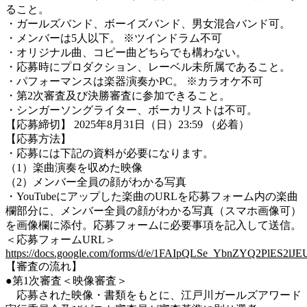
ること。
・ガールズバンド、ボーイズバンド、男女混合バンド可。
・メンバーは5人以下。 ※ツインドラム不可
・オリジナル曲、コピー曲どちらでも構わない。
・応募時にプロダクション、レーベル未所属であること。
・パフォーマンスは楽器演奏かPC。 ※カラオケ不可
・第2次審査及び決勝審査に参加できること。
・シンガーソングライター、ボーカリストは不可。
【応募締切】 2025年8月31日（日）23:59 （必着）
【応募方法】
・応募には下記の資料が必要になります。
（1）楽曲演奏を収めた映像
（2）メンバー全員の顔がわかる写真
・YouTubeにアップした楽曲のURLを応募フォーム内の楽曲
欄部分に、メンバー全員の顔がわかる写真（スマホ画像可）
を画像欄に添付。応募フォームに必要事項を記入して送信。
＜応募フォームURL＞
https://docs.google.com/forms/d/e/1FAIpQLSe_YbnZYQ2PlES2
【審査の流れ】
●第1次審査＜映像審査＞
応募された映像・書類をもとに、江戸川ガールズアワード