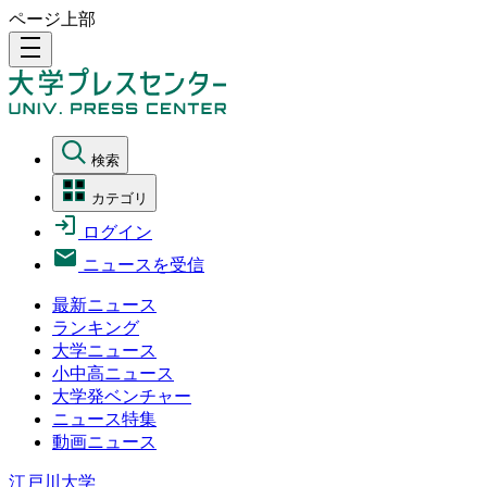
ページ上部
density_medium
検索
カテゴリ
ログイン
ニュースを受信
最新ニュース
ランキング
大学ニュース
小中高ニュース
大学発ベンチャー
ニュース特集
動画ニュース
江戸川大学