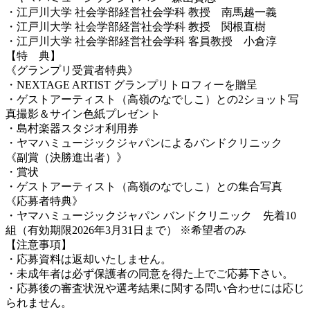
・江戸川大学 社会学部経営社会学科 教授 南馬越一義
・江戸川大学 社会学部経営社会学科 教授 関根直樹
・江戸川大学 社会学部経営社会学科 客員教授 小倉淳
【特 典】
《グランプリ受賞者特典》
・NEXTAGE ARTIST グランプリトロフィーを贈呈
・ゲストアーティスト（高嶺のなでしこ）との2ショット写
真撮影＆サイン色紙プレゼント
・島村楽器スタジオ利用券
・ヤマハミュージックジャパンによるバンドクリニック
《副賞（決勝進出者）》
・賞状
・ゲストアーティスト（高嶺のなでしこ）との集合写真
《応募者特典》
・ヤマハミュージックジャパン バンドクリニック 先着10
組（有効期限2026年3月31日まで） ※希望者のみ
【注意事項】
・
応募資料は返却いたしません。
・未成年者は必ず保護者の同意を得た上でご応募下さい。
・応募後の審査状況や選考結果に関する問い合わせには応じ
られません。