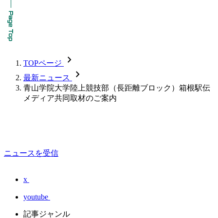
chevron_forward
TOPページ
chevron_forward
最新ニュース
青山学院大学陸上競技部（長距離ブロック）箱根駅伝
メディア共同取材のご案内
ニュースを受信
x
youtube
記事ジャンル