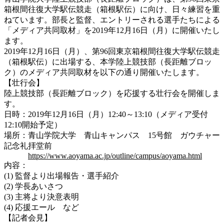
箱根間往復大学駅伝競走（箱根駅伝）に向け、日々練習を重
ねています。部長と監督、エントリーされる選手たちによる
「メディア共同取材」を2019年12月16日（月）に開催いたし
ます。
2019年12月16日（月）、第96回東京箱根間往復大学駅伝競走
（箱根駅伝）に出場する、本学陸上競技部（長距離ブロッ
ク）のメディア共同取材を以下の通り開催いたします。
【壮行会】
陸上競技部（長距離ブロック）を応援する壮行会を開催しま
す。
日時：2019年12月16日（月）12:40～13:10（メディア受付
12:10開始予定）
場所：青山学院大学 青山キャンパス 15号館 ガウチャー
記念礼拝堂前
https://www.aoyama.ac.jp/outline/campus/aoyama.html
内容：
(1) 監督より出場報告・選手紹介
(2) 学長あいさつ
(3) 主将より決意表明
(4) 応援エール など
【記者会見】