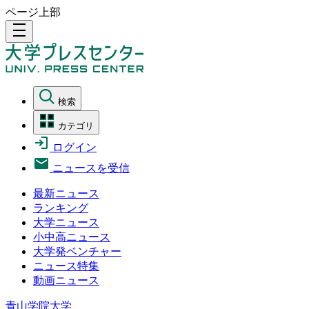
ページ上部
density_medium
検索
カテゴリ
ログイン
ニュースを受信
最新ニュース
ランキング
大学ニュース
小中高ニュース
大学発ベンチャー
ニュース特集
動画ニュース
青山学院大学