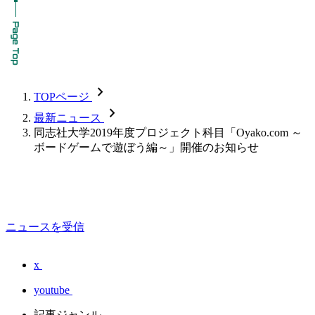
chevron_forward
TOPページ
chevron_forward
最新ニュース
同志社大学2019年度プロジェクト科目「Oyako.com ～
ボードゲームで遊ぼう編～」開催のお知らせ
ニュースを受信
x
youtube
記事ジャンル