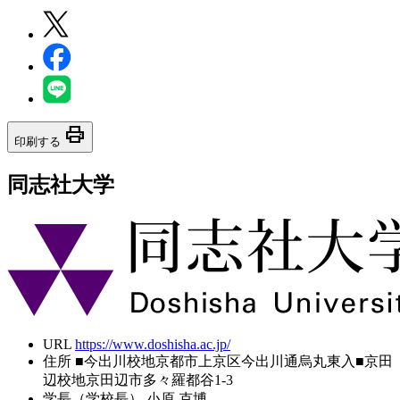
print
印刷する
同志社大学
URL
https://www.doshisha.ac.jp/
住所
■今出川校地京都市上京区今出川通烏丸東入■京田
辺校地京田辺市多々羅都谷1-3
学長（学校長）
小原 克博