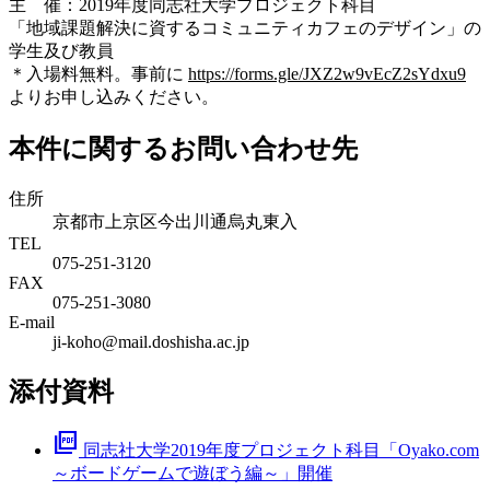
主 催：2019年度同志社大学プロジェクト科目
「地域課題解決に資するコミュニティカフェのデザイン」の
学生及び教員
＊入場料無料。事前に
https://forms.gle/JXZ2w9vEcZ2sYdxu9
よりお申し込みください。
本件に関するお問い合わせ先
住所
京都市上京区今出川通烏丸東入
TEL
075-251-3120
FAX
075-251-3080
E-mail
ji-koho@mail.doshisha.ac.jp
添付資料
picture_as_pdf
同志社大学2019年度プロジェクト科目「Oyako.com
～ボードゲームで遊ぼう編～」開催