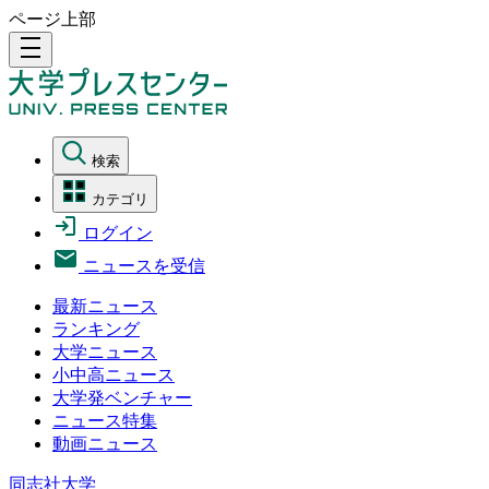
ページ上部
density_medium
検索
カテゴリ
ログイン
ニュースを受信
最新ニュース
ランキング
大学ニュース
小中高ニュース
大学発ベンチャー
ニュース特集
動画ニュース
同志社大学