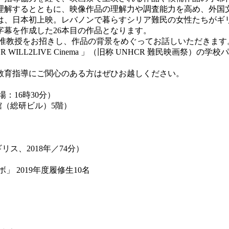
理解するとともに、映像作品の理解力や調査能力を高め、外国
、日本初上映。レバノンで暮らすシリア難民の女性たちがギ
幕を作成した26本目の作品となります。
准教授をお招きし、作品の背景をめぐってお話しいただきます
ILL2LIVE Cinema 」（旧称 UNHCR 難民映画祭
教育指導にご関心のある方はぜひお越しください。
場：16時30分）
館（総研ビル）5階）
ス、2018年／74分）
2019年度履修生10名