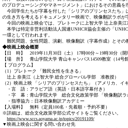
のプロデューシングやマネージメント」におけるその意義を
今回学生たちが字幕を付した「シリアのプリンセスたち」は
の生き方を考えるドキュメンタリー映画で、映像翻訳ラボが字
今回の映画上映会では、プレトークに上智大学 辻上奈美江
本学は特定非営利活動法人国連UNHCR協会主催の「UNHCR W
一環として行われます。
難民問題、女性問題、演劇、映像翻訳（字幕作成）とその
◆映画上映会概要
【日 時】 2019年11月30日（土） 17時00分～19時30分（開
【場 所】 青山学院大学 青山キャンパス14509教室（14号
【 プログラム】
（1）プレトーク 「難民女性を生きる」
辻上 奈美江（上智大学 総合グローバル学部 准教授）
（2）映画上映 「シリアのプリンセスたち」（アメリカ、イギリ
・言 語：アラビア語（英語・日本語字幕付き）
・字 幕：青山学院大学 総合文化政策学部 「映像翻訳ラボ」 
・指導協力：日本映像翻訳アカデミー
【入場料】 無料（定員100名・先着順・予約不要）
※詳細は、総合文化政策学部公式サイトをご覧ください。
https://www.sccs.aoyama.ac.jp/topics/20191109/
▼映画上映会に関する問い合わせ先