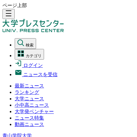
ページ上部
density_medium
検索
カテゴリ
ログイン
ニュースを受信
最新ニュース
ランキング
大学ニュース
小中高ニュース
大学発ベンチャー
ニュース特集
動画ニュース
青山学院大学