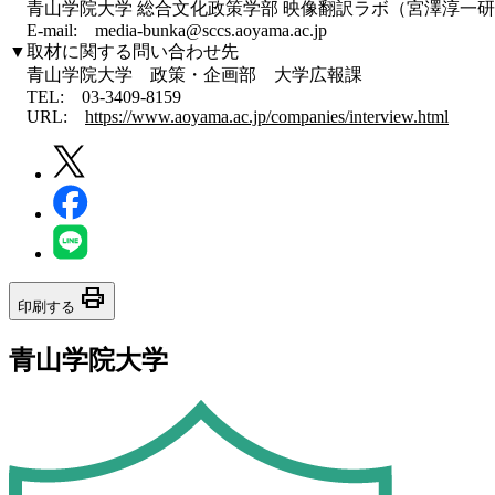
青山学院大学 総合文化政策学部 映像翻訳ラボ（宮澤淳一
E-mail:
media-bunka@sccs.aoyama.ac.jp
▼取材に関する問い合わせ先
青山学院大学 政策・企画部 大学広報課
TEL: 03-3409-8159
URL:
https://www.aoyama.ac.jp/companies/interview.html
print
印刷する
青山学院大学