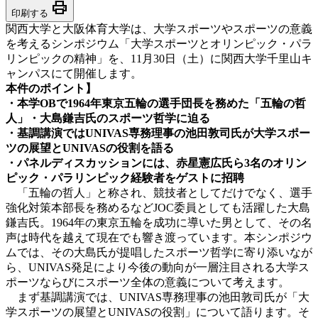
print
印刷する
関西大学と大阪体育大学は、大学スポーツやスポーツの意義
を考えるシンポジウム「大学スポーツとオリンピック・パラ
リンピックの精神」を、11月30日（土）に関西大学千里山キ
ャンパスにて開催します。
本件のポイント】
・本学OBで1964年東京五輪の選手団長を務めた「五輪の哲
人」・大島鎌吉氏のスポーツ哲学に迫る
・基調講演ではUNIVAS専務理事の池田敦司氏が大学スポー
ツの展望とUNIVASの役割を語る
・パネルディスカッションには、赤星憲広氏ら3名のオリン
ピック・パラリンピック経験者をゲストに招聘
「五輪の哲人」と称され、競技者としてだけでなく、選手
強化対策本部長を務めるなどJOC委員としても活躍した大島
鎌吉氏。1964年の東京五輪を成功に導いた男として、その名
声は時代を越えて現在でも響き渡っています。本シンポジウ
ムでは、その大島氏が提唱したスポーツ哲学に寄り添いなが
ら、UNIVAS発足により今後の動向が一層注目される大学ス
ポーツならびにスポーツ全体の意義について考えます。
まず基調講演では、UNIVAS専務理事の池田敦司氏が「大
学スポーツの展望とUNIVASの役割」について語ります。そ