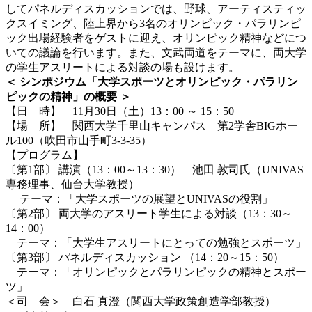
してパネルディスカッションでは、野球、アーティスティッ
クスイミング、陸上界から3名のオリンピック・パラリンピ
ック出場経験者をゲストに迎え、オリンピック精神などにつ
いての議論を行います。また、文武両道をテーマに、両大学
の学生アスリートによる対談の場も設けます。
＜ シンポジウム「大学スポーツとオリンピック・パラリン
ピックの精神」の概要 ＞
【日 時】 11月30日（土）13：00 ～ 15：50
【場 所】 関西大学千里山キャンパス 第2学舎BIGホー
ル100（吹田市山手町3-3-35）
【プログラム】
〔第1部〕 講演（13：00～13：30） 池田 敦司氏（UNIVAS
専務理事、仙台大学教授）
テーマ：「大学スポーツの展望とUNIVASの役割」
〔第2部〕 両大学のアスリート学生による対談（13：30～
14：00）
テーマ：「大学生アスリートにとっての勉強とスポーツ」
〔第3部〕 パネルディスカッション （14：20～15：50）
テーマ：「オリンピックとパラリンピックの精神とスポー
ツ」
＜司 会＞ 白石 真澄（関西大学政策創造学部教授）