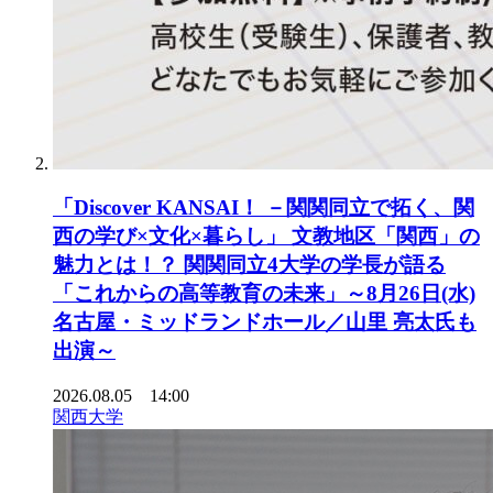
「Discover KANSAI！ －関関同立で拓く、関
西の学び×文化×暮らし」 文教地区「関西」の
魅力とは！？ 関関同立4大学の学長が語る
「これからの高等教育の未来」～8月26日(水)
名古屋・ミッドランドホール／山里 亮太氏も
出演～
2026.08.05 14:00
関西大学