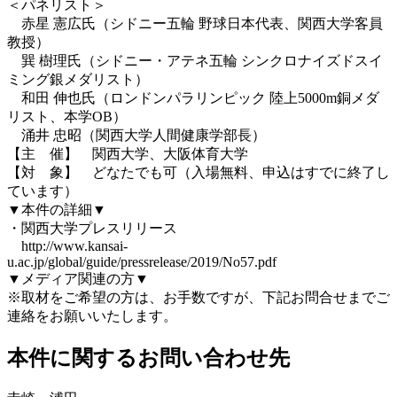
＜パネリスト＞
赤星 憲広氏（シドニー五輪 野球日本代表、関西大学客員
教授）
巽 樹理氏（シドニー・アテネ五輪 シンクロナイズドスイ
ミング銀メダリスト）
和田 伸也氏（ロンドンパラリンピック 陸上5000m銅メダ
リスト、本学OB）
涌井 忠昭（関西大学人間健康学部長）
【主 催】 関西大学、大阪体育大学
【対 象】 どなたでも可（入場無料、申込はすでに終了し
ています）
▼本件の詳細▼
・関西大学プレスリリース
http://www.kansai-
u.ac.jp/global/guide/pressrelease/2019/No57.pdf
▼メディア関連の方▼
※取材をご希望の方は、お手数ですが、下記お問合せまでご
連絡をお願いいたします。
本件に関するお問い合わせ先