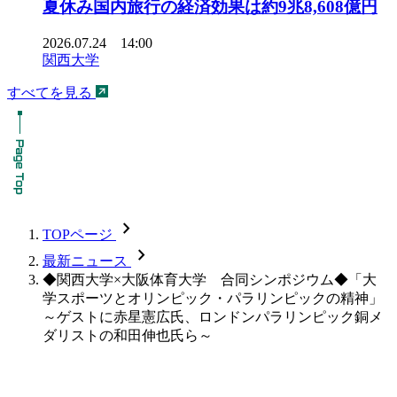
夏休み国内旅行の経済効果は約9兆8,608億円
2026.07.24 14:00
関西大学
すべてを見る
chevron_forward
TOPページ
chevron_forward
最新ニュース
◆関西大学×大阪体育大学 合同シンポジウム◆「大
学スポーツとオリンピック・パラリンピックの精神」
～ゲストに赤星憲広氏、ロンドンパラリンピック銅メ
ダリストの和田伸也氏ら～