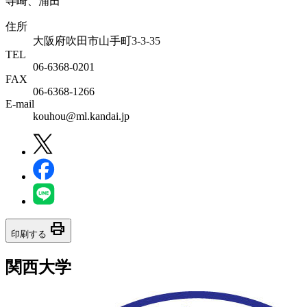
寺崎、浦田
住所
大阪府吹田市山手町3-3-35
TEL
06-6368-0201
FAX
06-6368-1266
E-mail
kouhou@ml.kandai.jp
print
印刷する
関西大学