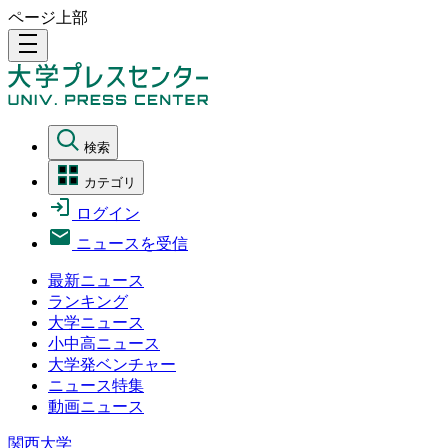
ページ上部
density_medium
検索
カテゴリ
ログイン
ニュースを受信
最新ニュース
ランキング
大学ニュース
小中高ニュース
大学発ベンチャー
ニュース特集
動画ニュース
関西大学