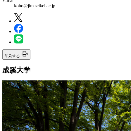
E-mail
koho@jim.seikei.ac.jp
print
印刷する
成蹊大学