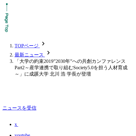
chevron_forward
TOPページ
chevron_forward
最新ニュース
「大学の約束2019”2030年”への共創カンファレンス
Part2～産学連携で取り組むSociety5.0を担う人材育成
～」に成蹊大学 北川 浩 学長が登壇
ニュースを受信
x
youtube