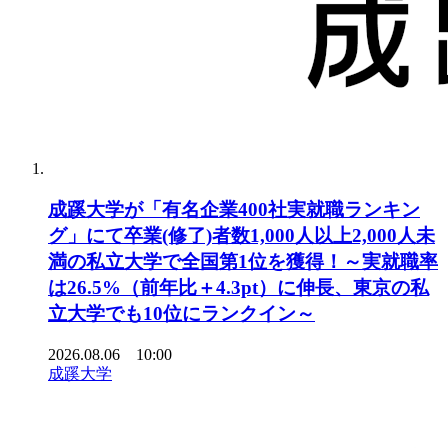
成蹊大学が「有名企業400社実就職ランキン
グ」にて卒業(修了)者数1,000人以上2,000人未
満の私立大学で全国第1位を獲得！～実就職率
は26.5%（前年比＋4.3pt）に伸長、東京の私
立大学でも10位にランクイン～
2026.08.06 10:00
成蹊大学