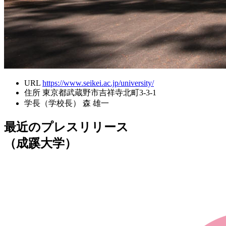
URL
https://www.seikei.ac.jp/university/
住所
東京都武蔵野市吉祥寺北町3-3-1
学長（学校長）
森 雄一
最近のプレスリリース
（成蹊大学）