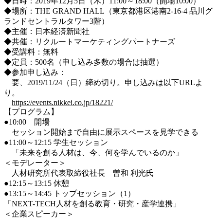
◆日時：2019年12月5日（木）11:00～18:00（開場10:00）
◆場所：THE GRAND HALL（東京都港区港南2-16-4 品川グ
ランドセントラルタワー3階）
◆主催：日本経済新聞社
◆共催：リクルートマーケティングパートナーズ
◆受講料：無料
◆定員：500名（申し込み多数の場合は抽選）
◆参加申し込み：
要、2019/11/24（日）締め切り。申し込みは以下URLよ
り。
https://events.nikkei.co.jp/18221/
【プログラム】
●10:00 開場
セッション開始まで自由に展示スペースを見学できる
●11:00～12:15 学生セッション
「未来を創る人材は、今、何を学んでいるのか」
＜モデレーター＞
人材研究所代表取締役社長 曽和 利光氏
●12:15～13:15 休憩
●13:15～14:45 トップセッション（1）
「NEXT-TECH人材を創る教育・研究・産学連携」
＜企業スピーカー＞