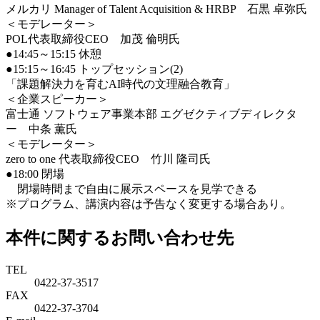
メルカリ Manager of Talent Acquisition & HRBP 石黒 卓弥氏
＜モデレーター＞
POL代表取締役CEO 加茂 倫明氏
●14:45～15:15 休憩
●15:15～16:45 トップセッション(2)
「課題解決力を育むAI時代の文理融合教育」
＜企業スピーカー＞
富士通 ソフトウェア事業本部 エグゼクティブディレクタ
ー 中条 薫氏
＜モデレーター＞
zero to one 代表取締役CEO 竹川 隆司氏
●18:00 閉場
閉場時間まで自由に展示スペースを見学できる
※プログラム、講演内容は予告なく変更する場合あり。
本件に関するお問い合わせ先
TEL
0422-37-3517
FAX
0422-37-3704