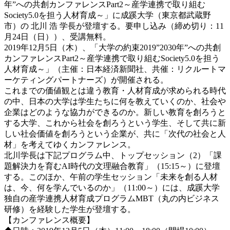
年”への共創カンファレンスPart2～産学連携で取り組む
Society5.0を担う人材育成～」に成蹊大学（東京都武蔵野
市）の 北川 浩 学長が登壇する。要申し込み（締め切り：11
月24日（日））、受講無料。
2019年12月5日（木）、「大学の約束2019”2030年”への共創
カンファレンスPart2～産学連携で取り組むSociety5.0を担う
人材育成～」（主催：日本経済新聞社、共催：リクルートマ
ーケティングパートナーズ）が開催される。
これまでの価値観とは違う教育・人材育成が求められる時代
の中、日本の大学は学生たちに何を教えていくのか、社会や
企業はどのような協力ができるのか。新しい教育を創ろうと
する大学、これから社会を創ろうという学生、そして共に新
しい社会価値を創ろうという企業が、共に「次代の社会と人
材」を考えてゆくカンファレンス。
北川学長は下記プログラム中、トップセッション（2）「課
題解決力を育むAI時代の文理融合教育」（15:15～）に登壇
する。このほか、午前の学生セッション「未来を創る人材
は、今、何を学んでいるのか」（11:00～）には、成蹊大学
独自の産学連携人材育成プログラムMBT（丸の内ビジネス
研修）を経験した学生が登壇する。
【カンファレンス概要】