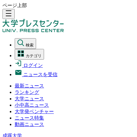
ページ上部
density_medium
検索
カテゴリ
ログイン
ニュースを受信
最新ニュース
ランキング
大学ニュース
小中高ニュース
大学発ベンチャー
ニュース特集
動画ニュース
成蹊大学