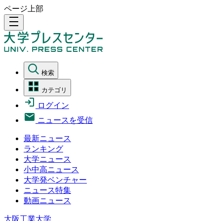
ページ上部
density_medium
検索
カテゴリ
ログイン
ニュースを受信
最新ニュース
ランキング
大学ニュース
小中高ニュース
大学発ベンチャー
ニュース特集
動画ニュース
大阪工業大学