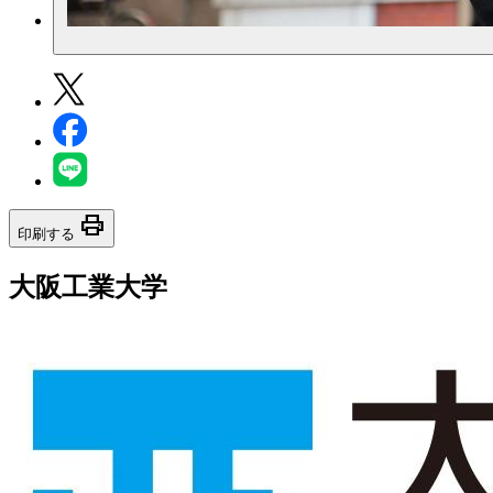
print
印刷する
大阪工業大学