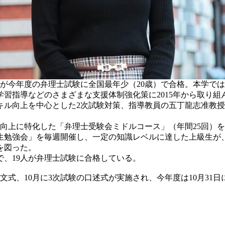
が今年度の弁理士試験に全国最年少（20歳）で合格。本学で
指導などのさまざまな支援体制強化策に2015年から取り組ん
キル向上を中心とした2次試験対策、指導教員の五丁龍志准教授
向上に特化した「弁理士受験会ミドルコース」（年間25回）
学生勉強会」を毎週開催し、一定の知識レベルに達した上級生
を図った。
算で、19人が弁理士試験に合格している。
式、10月に3次試験の口述式が実施され、今年度は10月31日に