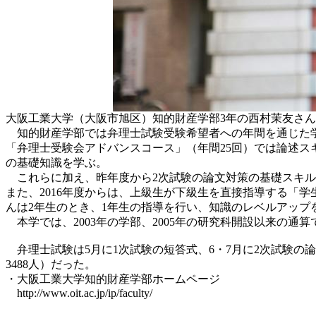
大阪工業大学（大阪市旭区）知的財産学部3年の西村茉友さん
知的財産学部では弁理士試験受験希望者への年間を通じた学習
「弁理士受験会アドバンスコース」（年間25回）では論述ス
の基礎知識を学ぶ。
これらに加え、昨年度から2次試験の論文対策の基礎スキル
また、2016年度からは、上級生が下級生を直接指導する「
んは2年生のとき、1年生の指導を行い、知識のレベルアップ
本学では、2003年の学部、2005年の研究科開設以来の通
弁理士試験は5月に1次試験の短答式、6・7月に2次試験の論文
3488人）だった。
・大阪工業大学知的財産学部ホームページ
http://www.oit.ac.jp/ip/faculty/