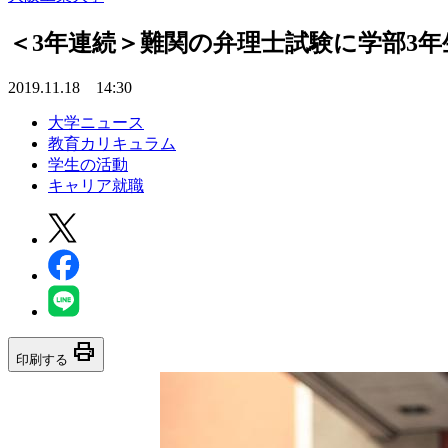
＜3年連続＞難関の弁理士試験に学部3年
2019.11.18 14:30
大学ニュース
教育カリキュラム
学生の活動
キャリア就職
print
印刷する