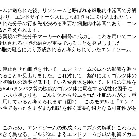
ームに送られた後、リソソームと呼ばれる細胞内小器官で分解
ており、エンドサイトーシスにより細胞内に取り込まれたウィ
まれた分子の行き先を決める重要な細胞内小器官であり、エン
ると考えられます。
る新規の蛍光分子マーカーの開発に成功し、これを用いてエン
輸送される小胞の融合が重要であることを発見しました
イトーシス小胞の融合により形成されると考えられていたエンドソーム
り停止させた細胞を用いて、エンドソーム形成への影響を調べ
れることを見出しました。これ対して、薬剤によりゴルジ体の
小胞輸送の効率が低下している変異体を用いて、同様の実験を
Rab5タンパク質の機能がゴルジ体に局在する活性化因子に
ーシス小胞よりも、ゴルジ体から形成された小胞の方がより重
利用していると考えられます（図2）。このモデルは「エンド
不明であったさまざまな問題を解く重要な鍵となる可能性があ
。このため、エンドソームの形成メカニズムの解明はこれら人
大きく異なる、ゴルジ体によるエンドソーム形成の制御メカニ