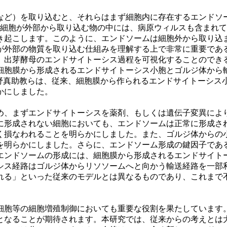
ど）を取り込むと、それらはまず細胞内に存在するエンドソ
。細胞が外部から取り込む物の中には、病原ウィルスも含まれ
き起こします。このように、エンドソームは細胞外から取り込
が外部の物質を取り込む仕組みを理解する上で非常に重要であ
出芽酵母のエンドサイトーシス過程を可視化することのでき
細胞膜から形成されるエンドサイトーシス小胞とゴルジ体から
、本研究グループの長野真助教らは、従来、細胞膜から作られるエンドサ
かにしました。
、まずエンドサイトーシスを薬剤、もしくは遺伝子変異によ
に形成されない細胞においても、エンドソームは正常に形成さ
く損なわれることを明らかにしました。また、ゴルジ体からの
明らかにしました。さらに、エンドソーム形成の鍵因子である
エンドソームの形成には、細胞膜から形成されるエンドサイト
シス経路はゴルジ体からリソソームへと向かう輸送経路を一部
れる」といった従来のモデルとは異なるものであり、これまで
胞等の細胞増殖制御においても重要な役割を果たしています
となることが期待されます。本研究では、従来からの考えとは