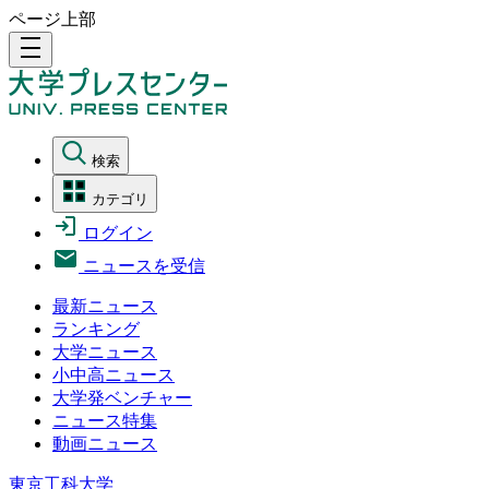
ページ上部
density_medium
検索
カテゴリ
ログイン
ニュースを受信
最新ニュース
ランキング
大学ニュース
小中高ニュース
大学発ベンチャー
ニュース特集
動画ニュース
東京工科大学