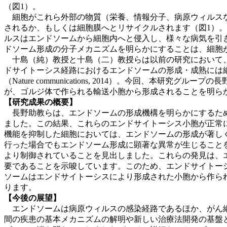
（図1）。
細胞がこれら外部の物質（栄養、情報分子、病原ウィルスな
されるか、もしくは細胞膜へとリサイクルされます（図1）
ルスはエンドソームから細胞内へと侵入し、様々な病気を引
ドソーム形成の分子メカニズムを明らかにすることは、細胞
十島（純）教授と十島（二）教授らは以前の研究において、
ドサイトーシス経路におけるエンドソームの形成・成熟には
（Nature communications, 2014）。今回
が、ゴルジ体で作られる輸送小胞から形成されることを明ら
【研究成果の概要】
長野助教らは、エンドソームの形成機構を明らかにするため
ました。この結果、これらのエンドサイトーシス小胞が正常
機能を抑制した細胞においては、エンドソームの形成が著し
行った場合でもエンドソーム形成に顕著な異常が生じることを
より制御されていることを見出しました。これらの発見は、
要であることを示唆しています。このため、エンドサイトー
ソームはエンドサイトーシスにより形成された小胞から作ら
ります。
【今後の展望】
エンドソームは病原ウィルスの感染経路であるほか、がん細
間の疾患の基本メカニズムの解明や新しい治療法開発の基盤