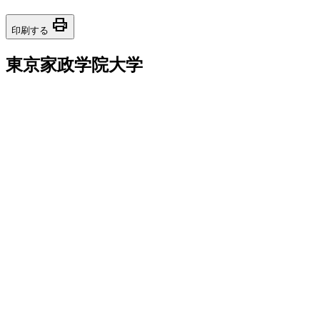
print
印刷する
東京家政学院大学