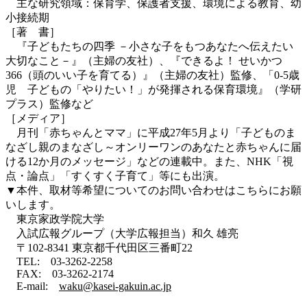
主な研究領域：保育学、保護者支援、環境による教育、幼
小接続期
［著 書］
『子どもたちの四季 －小さな子をもつあなたへ伝えたい
大切なこと－』（主婦の友社）、『できるよ！ せいかつ
366（頭のいい子を育てる）』（主婦の友社）監修、「0-5歳
児 子どもの「やりたい！」が発揮される保育環境』（学研
プラス）監修など
［メディア］
月刊「赤ちゃんとママ」に平成27年5月より「子どものま
なざし親のまなざし～オンリーワンのあなたと赤ちゃんに届
ける12か月のメッセージ」などの連載中。また、NHK「視
点・論点」「すくすく子育て」等にも出演。
▼本件、取材等希望についてのお問い合わせはこちらにお願
いします。
東京家政学院大学
入試広報グループ（大学広報担当）和久 雄亮
〒102-8341 東京都千代田区三番町22
TEL: 03-3262-2258
FAX: 03-3262-2174
E-mail:
waku@kasei-gakuin.ac.jp