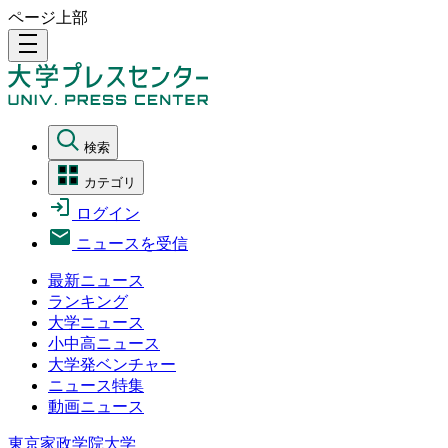
ページ上部
density_medium
検索
カテゴリ
ログイン
ニュースを受信
最新ニュース
ランキング
大学ニュース
小中高ニュース
大学発ベンチャー
ニュース特集
動画ニュース
東京家政学院大学