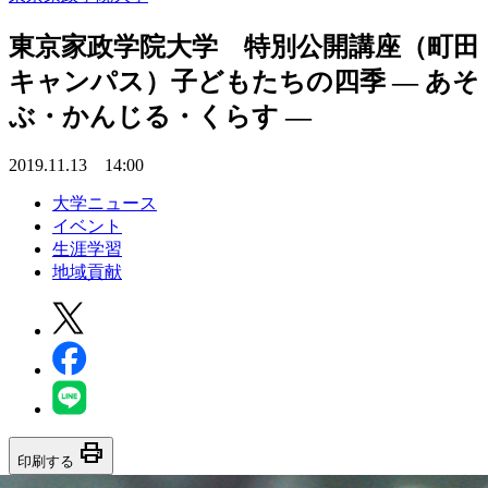
東京家政学院大学 特別公開講座（町田
キャンパス）子どもたちの四季 — あそ
ぶ・かんじる・くらす —
2019.11.13 14:00
大学ニュース
イベント
生涯学習
地域貢献
print
印刷する