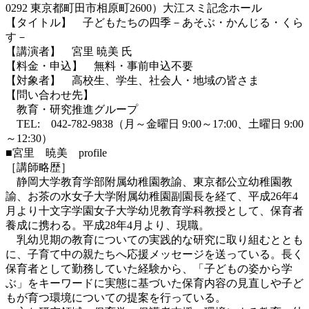
0292 東京都町田市相原町2600）大江スミ記念ホール
【タイトル】 子どもたちの四季－あそぶ・かんじる・くら
す－
【講演者】 宮里 暁美 氏
【料金・申込】 無料・事前申込不要
【対象者】 高校生、学生、社会人・地域の皆さま
【問い合わせ先】
教育・研究推進グループ
TEL: 042-782-9838（月～金曜日 9:00～17:00、土曜日 9:00
～12:30）
■宮里 暁美 profile
［講師略歴］
静岡大学教育学部附属幼稚園教諭、東京都公立幼稚園教
諭、お茶の水女子大学附属幼稚園副園長を経て、平成26年4
月より十文字学園女子大学幼児教育学科教授として、保育者
養成に携わる。平成28年4月より、現職。
乳幼児期の教育についての実践的な研究に取り組むととも
に、子育て中の親たちへ応援メッセージを送っている。長く
保育者として勤務していた経験から、「子どもの姿から学
ぶ」をキーワードに実態に基づいた保育内容の見直しや子ど
もが育つ環境についての提案を行っている。